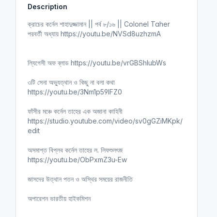
Description
i
r
n
f
ক্রাচের কর্নেল শাহাদুজ্জামান || পর্ব ৮/১৬ || Colonel Taher
g
u
পরবর্তী অধ্যায় https://youtu.be/NVSd8uzhzmA
s
l
l
ল্যিগেসী অফ ব্লাড https://youtu.be/vrGBShIubWs
s
c
৩টি সেনা অভ্যুত্থান ও কিছু না বলা কথা
r
https://youtu.be/3Nm1p59lFZ0
e
e
ফাঁসীর মঞ্চে কর্নেল তাহের এক অজানা কাহিনী
n
https://studio.youtube.com/video/sv0gGZiMKpk/
edit
অসমাপ্ত বিপ্লব কর্নেল তাহের ল. লিফশুলৎজ
https://youtu.be/ObPxmZ3u-Ew
জাসদের উত্থান পতন ও অস্থির সময়ের রাজনীতি
অপারেশন ভারতীয় হাইকমিশন