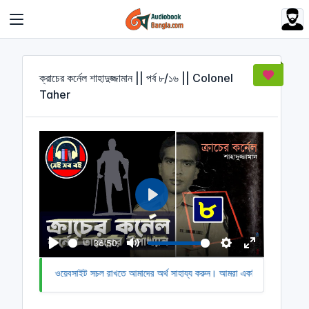
Cookies management panel
ক্রাচের কর্নেল শাহাদুজ্জামান || পর্ব ৮/১৬ || Colonel
Taher
P
l
a
36:50
y
P
M
S
E
+4)
আমাদের ওয়েবসাইট সচল রাখতে আমাদের অর্থ সাহায্য করুন। আমরা একটি অলাভজনক ও
l
u
e
n
a
t
t
t
y
e
t
e