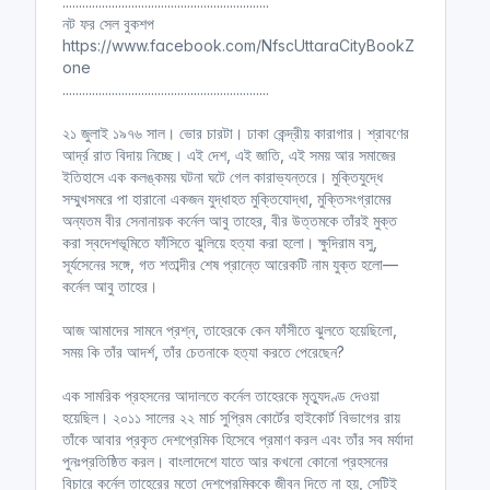
...............................................................
নট ফর সেল বুকশপ
https://www.facebook.com/NfscUttaraCityBookZ
one
...............................................................
২১ জুলাই ১৯৭৬ সাল। ভোর চারটা। ঢাকা কেন্দ্রীয় কারাগার। শ্রাবণের
আর্দ্র রাত বিদায় নিচ্ছে। এই দেশ, এই জাতি, এই সময় আর সমাজের
ইতিহাসে এক কলঙ্কময় ঘটনা ঘটে গেল কারাভ্যন্তরে। মুক্তিযুদ্ধে
সম্মুখসমরে পা হারানো একজন যুদ্ধাহত মুক্তিযোদ্ধা, মুক্তিসংগ্রামের
অন্যতম বীর সেনানায়ক কর্নেল আবু তাহের, বীর উত্তমকে তাঁরই মুক্ত
করা স্বদেশভূমিতে ফাঁসিতে ঝুলিয়ে হত্যা করা হলো। ক্ষুদিরাম বসু,
সূর্যসেনের সঙ্গে, গত শতাব্দীর শেষ প্রান্তে আরেকটি নাম যুক্ত হলো—
কর্নেল আবু তাহের।
আজ আমাদের সামনে প্রশ্ন, তাহেরকে কেন ফাঁসীতে ঝুলতে হয়েছিলো,
সময় কি তাঁর আদর্শ, তাঁর চেতনাকে হত্যা করতে পেরেছেন?
এক সামরিক প্রহসনের আদালতে কর্নেল তাহেরকে মৃত্যুদণ্ড দেওয়া
হয়েছিল। ২০১১ সালের ২২ মার্চ সুপ্রিম কোর্টের হাইকোর্ট বিভাগের রায়
তাঁকে আবার প্রকৃত দেশপ্রেমিক হিসেবে প্রমাণ করল এবং তাঁর সব মর্যাদা
পুনঃপ্রতিষ্ঠিত করল। বাংলাদেশে যাতে আর কখনো কোনো প্রহসনের
বিচারে কর্নেল তাহেরের মতো দেশপ্রেমিককে জীবন দিতে না হয়, সেটিই