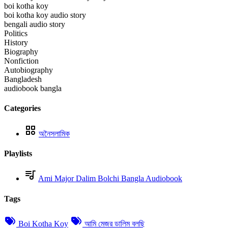
boi kotha koy
boi kotha koy audio story
bengali audio story
Politics
History
Biography
Nonfiction
Autobiography
Bangladesh
audiobook bangla
Categories
অনৈসলামিক
Playlists
Ami Major Dalim Bolchi Bangla Audiobook
Tags
Boi Kotha Koy
আমি মেজর ডালিম বলছি