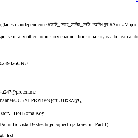
#bangladesh #independence #আমি_মেজর_ডালিম_বলছি #অডিওবুক #Ami #Majo
ense or any other audio story channel. boi kotha koy is a bengali audi
562498266397/
👉 4u247@proton.me
e.com/channel/UCKvHPRPBPoQcruO1lxkZIyQ
o story | Boi Kotha Koy
jor Dalim Bolci/Ja Dekhechi ja bujhechi ja korechi - Part 1)
ngladesh