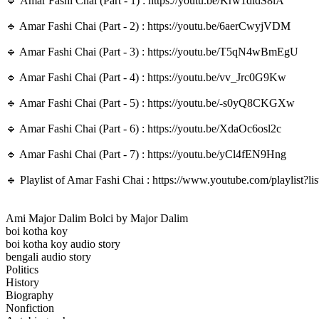
🔹 Amar Fashi Chai (Part - 1) : https://youtu.be/Krw1dldS8lA
🔹 Amar Fashi Chai (Part - 2) : https://youtu.be/6aerCwyjVDM
🔹 Amar Fashi Chai (Part - 3) : https://youtu.be/T5qN4wBmEgU
🔹 Amar Fashi Chai (Part - 4) : https://youtu.be/vv_Jrc0G9Kw
🔹 Amar Fashi Chai (Part - 5) : https://youtu.be/-s0yQ8CKGXw
🔹 Amar Fashi Chai (Part - 6) : https://youtu.be/XdaOc6osl2c
🔹 Amar Fashi Chai (Part - 7) : https://youtu.be/yCl4fEN9Hng
🔹 Playlist of Amar Fashi Chai : https://www.youtube.com/playl
Ami Major Dalim Bolci by Major Dalim
boi kotha koy
boi kotha koy audio story
bengali audio story
Politics
History
Biography
Nonfiction