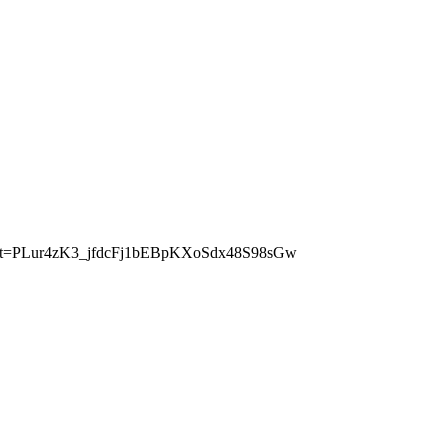
ist?list=PLur4zK3_jfdcFj1bEBpKXoSdx48S98sGw