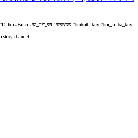
r #Dalim #Bolci #বই_কথা_কয় #বইকথাকয় #boikothakoy #boi_kotha_koy
o story channel.