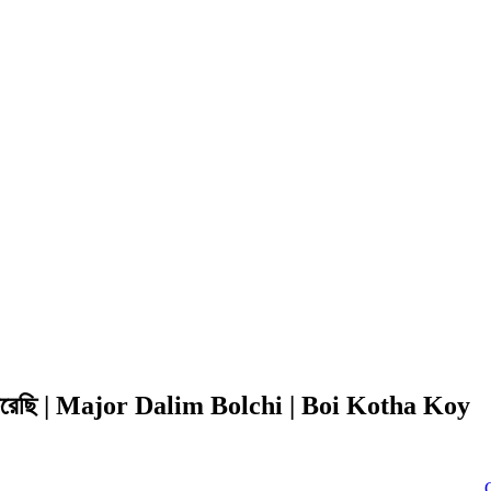
ি যা করেছি | Major Dalim Bolchi | Boi Kotha Koy
Click to 