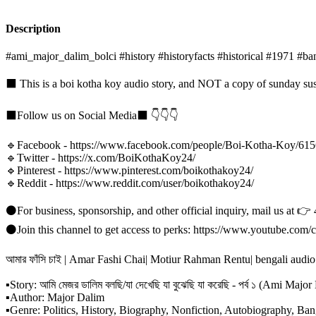
Description
#ami_major_dalim_bolci #history #historyfacts #historical #1971 
⬛ This is a boi kotha koy audio story, and NOT a copy of sunday susp
⬛Follow us on Social Media⬛ 👇👇👇
🔹Facebook - https://www.facebook.com/people/Boi-Kotha-Koy/61
🔹Twitter - https://x.com/BoiKothaKoy24/
🔹Pinterest - https://www.pinterest.com/boikothakoy24/
🔹Reddit - https://www.reddit.com/user/boikothakoy24/
⚫For business, sponsorship, and other official inquiry, mail us at 
⚫Join this channel to get access to perks: https://www.youtub
আমার ফাঁসি চাই | Amar Fashi Chai| Motiur Rahman Rentu| bengali audi
▪Story: আমি মেজর ডালিম বলছি/যা দেখেছি যা বুঝেছি যা করেছি - পর্ব ১ (Ami Ma
▪Author: Major Dalim
▪Genre: Politics, History, Biography, Nonfiction, Autobiography, Ba