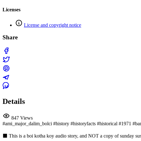
Licenses
License and copyright notice
Share
Details
847 Views
#ami_major_dalim_bolci #history #historyfacts #historical #1971 
⬛ This is a boi kotha koy audio story, and NOT a copy of sunday susp