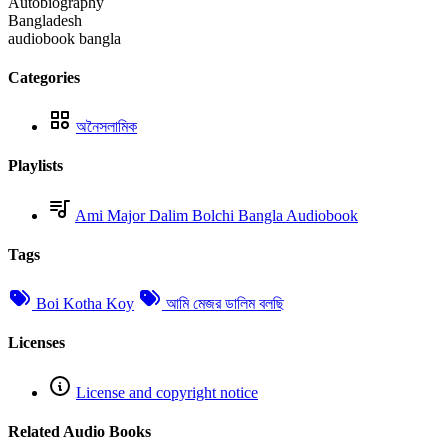
Autobiography
Bangladesh
audiobook bangla
Categories
অনৈসলামিক
Playlists
Ami Major Dalim Bolchi Bangla Audiobook
Tags
Boi Kotha Koy
আমি মেজর ডালিম বলছি
Licenses
License and copyright notice
Related Audio Books