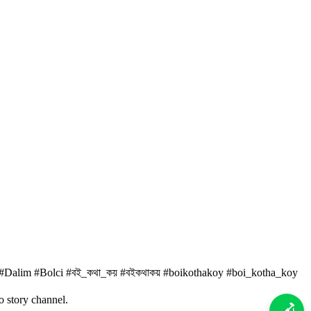
r #Dalim #Bolci #বই_কথা_কয় #বইকথাকয় #boikothakoy #boi_kotha_koy
o story channel.