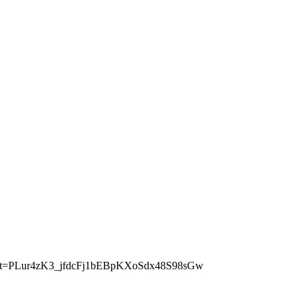
ist?list=PLur4zK3_jfdcFj1bEBpKXoSdx48S98sGw