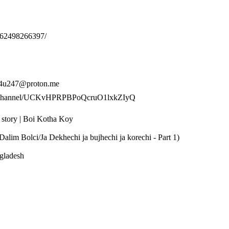
562498266397/
👉 4u247@proton.me
e.com/channel/UCKvHPRPBPoQcruO1lxkZIyQ
o story | Boi Kotha Koy
jor Dalim Bolci/Ja Dekhechi ja bujhechi ja korechi - Part 1)
ngladesh