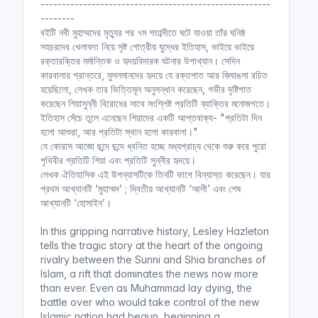
------------------------------------------------------
--------
বইটি নবী মুহাম্মদের মৃত্যুর পর ৭ম শতাব্দীতে ঘটে যাওয়া তাঁর ঘনিষ্ঠ
সহচরদের খেলাফত নিয়ে সৃষ্ট গোত্রীয় যুদ্ধের ইতিহাস, ভাইয়ে ভাইয়ে
রক্তারক্তির মর্মান্তিক ও হৃদয়বিদারক ঘটনার উপাখ্যান। সেদিন
কারবালার প্রান্তরে, মুসলমানদের হৃদয়ে যে রক্তপাত আর জিঘাঙসা রচিত
হয়েছিলো, লেখক তার ভিত্তিমূল অনুসন্ধান করেছেন, গভীর দৃষ্টিপাত
করেছেন শিয়াসুন্নী বিরোধের সাথে সংশ্লিষ্ট প্রতিটি ব্যাক্তির মনোজগতে।
ইতিহাস সেঁচে তুলে এনেছেন শিয়াদের একটি আপ্তবাক্য- "প্রতিটা দিন
হলো আশুরা, আর প্রতিটা স্থান হলো কারবালা।"
যে কোরাস আজো ছন্দে ছন্দে ধ্বনিত হচ্ছে মধ্যপ্রাচ্য থেকে শুরু করে পুরো
পৃথিবীর প্রতিটি শিয়া এবং প্রতিটি সুন্নীর হৃদয়ে।
লেখক ঐতিহাসিক এই উপন্যাসটিকে তিনটি ভাগে বিন্যাস্ত করেছেন। যার
প্রথম আখ্যানটি ‘মুহাম্মদ’ ; দ্বিতীয় আখ্যানটি ‘আলী’ এবং শেষ
আখ্যানটি ‘হোসাইন’।
In this gripping narrative history, Lesley Hazleton
tells the tragic story at the heart of the ongoing
rivalry between the Sunni and Shia branches of
Islam, a rift that dominates the news now more
than ever. Even as Muhammad lay dying, the
battle over who would take control of the new
Islamic nation had begun, beginning a