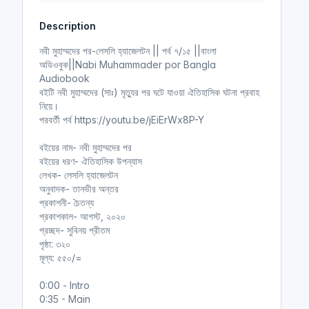
y
e
t
e
Description
i
r
n
f
নবী মুহাম্মদের পর-লেসলি হ্যাজেলটন || পর্ব ৭/১৫ ||বাংলা
g
u
অডিওবুক||Nabi Muhammader por Bangla
s
l
Audiobook
l
বইটি নবী মুহাম্মদের (সাঃ) মৃত্যুর পর ঘটে যাওয়া ঐতিহাসিক ঘটনা প্রবাহ
নিয়ে।
s
পরবর্তী পর্ব https://youtu.be/jEiErWx8P-Y
c
r
বইয়ের নাম- নবী মুহাম্মদের পর
e
বইয়ের ধরণ- ঐতিহাসিক উপন্যাস
e
লেখক- লেসলি হ্যাজেলটন
n
অনুবাদক- তানভীর অন্তর
প্রকাশনী- চৈতন্য
প্রকাশকাল- আগস্ট, ২০২০
প্রচ্ছদ- সুবিনয় প্রীতম
পৃষ্ঠা: ৩২০
মূল্য: ৫৫০/=
0:00 - Intro
0:35 - Main