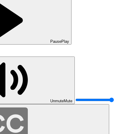
Pause
Play
Unmute
Mute