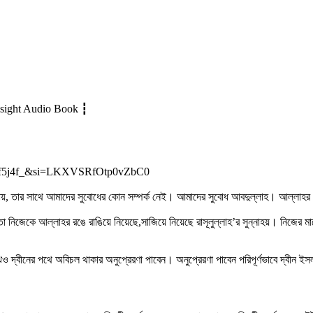
Click 
Insight Audio Book ┇
9i4f5j4f_&si=LKXVSRfOtp0vZbC0
েখা যায়, তার সাথে আমাদের সুবোধের কোন সম্পর্ক নেই। আমাদের সুবোধ আবদুল্লাহ। আল্লাহর
ে তো নিজেকে আল্লাহর রঙে রাঙিয়ে নিয়েছে,সাজিয়ে নিয়েছে রাসূলুল্লাহ’র সুন্নাহয়। নিজে
ও দ্বীনের পথে অবিচল থাকার অনুপ্রেরণা পাবেন। অনুপ্রেরণা পাবেন পরিপূর্ণভাবে দ্বীন 