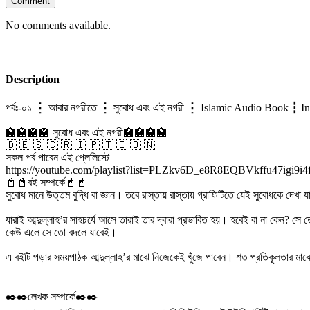
Comment
No comments available.
Description
পর্বঃ-০১ ┇ আবার নগরীতে ┇ সুবোধ এবং এই নগরী ┇ Islamic Audio Book ┇ 
🏫🏫🏫🏫 সুবোধ এবং এই নগরী🏫🏫🏫🏫
🇩 🇪 🇸 🇨 🇷 🇮 🇵 🇹 🇮 🇴 🇳
সকল পর্ব পাবেন এই প্লেলিস্টে
https://youtube.com/playlist?list=PLZkv6D_e8R8EQBVkffu47igi
📓📓বই সম্পর্কে📓📓
সুবোধ মানে উত্তম বুদ্ধি বা জ্ঞান। তবে রাস্তায় রাস্তায় গ্রাফিটিতে যেই সুবোধকে দ
যারাই আব্দুল্লাহ’র সাহচর্যে আসে তারাই তার দ্বারা প্রভাবিত হয়। হবেই বা না কেন? স
কেউ এলে সে তো বদলে যাবেই।
এ বইটি পড়ার সময়পাঠক আব্দুল্লাহ’র মাঝে নিজেকেই খুঁজে পাবেন। শত প্রতিকূলতার মাঝে
✒️✒️লেখক সম্পর্কে✒️✒️