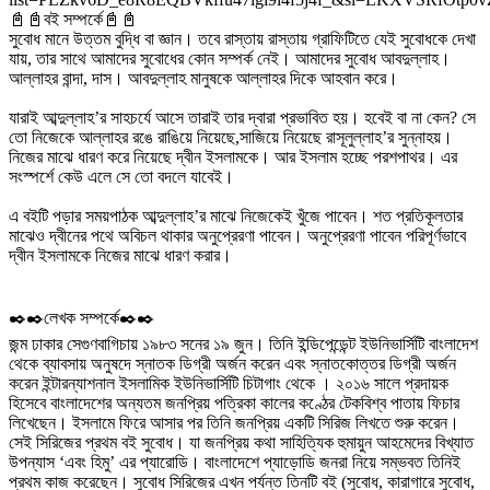
📓📓বই সম্পর্কে📓📓
সুবোধ মানে উত্তম বুদ্ধি বা জ্ঞান। তবে রাস্তায় রাস্তায় গ্রাফিটিতে যেই সুবোধকে দেখা
যায়, তার সাথে আমাদের সুবোধের কোন সম্পর্ক নেই। আমাদের সুবোধ আবদুল্লাহ।
আল্লাহর বান্দা, দাস। আবদুল্লাহ মানুষকে আল্লাহর দিকে আহবান করে।
যারাই আব্দুল্লাহ’র সাহচর্যে আসে তারাই তার দ্বারা প্রভাবিত হয়। হবেই বা না কেন? সে
তো নিজেকে আল্লাহর রঙে রাঙিয়ে নিয়েছে,সাজিয়ে নিয়েছে রাসূলুল্লাহ’র সুন্নাহয়।
নিজের মাঝে ধারণ করে নিয়েছে দ্বীন ইসলামকে। আর ইসলাম হচ্ছে পরশপাথর। এর
সংস্পর্শে কেউ এলে সে তো বদলে যাবেই।
এ বইটি পড়ার সময়পাঠক আব্দুল্লাহ’র মাঝে নিজেকেই খুঁজে পাবেন। শত প্রতিকূলতার
মাঝেও দ্বীনের পথে অবিচল থাকার অনুপ্রেরণা পাবেন। অনুপ্রেরণা পাবেন পরিপূর্ণভাবে
দ্বীন ইসলামকে নিজের মাঝে ধারণ করার।
✒️✒️লেখক সম্পর্কে✒️✒️
জন্ম ঢাকার সেগুণবাগিচায় ১৯৮৩ সনের ১৯ জুন। তিনি ইন্ডিপেন্ডেন্ট ইউনিভার্সিটি বাংলাদেশ
থেকে ব্যাবসায় অনুষদে স্নাতক ডিগ্রী অর্জন করেন এবং স্নাতকোত্তর ডিগ্রী অর্জন
করেন ইন্টারন্যাশনাল ইসলামিক ইউনিভার্সিটি চিটাগাং থেকে । ২০১৬ সালে প্রদায়ক
হিসেবে বাংলাদেশের অন্যতম জনপ্রিয় পত্রিকা কালের কণ্ঠের টেকবিশ্ব পাতায় ফিচার
লিখেছেন। ইসলামে ফিরে আসার পর তিনি জনপ্রিয় একটি সিরিজ লিখতে শুরু করেন।
সেই সিরিজের প্রথম বই সুবোধ। যা জনপ্রিয় কথা সাহিত্যিক হুমায়ুন আহমেদের বিখ্যাত
উপন্যাস ‘এবং হিমু’ এর প্যারোডি। বাংলাদেশে প্যাড়োডি জনরা নিয়ে সম্ভবত তিনিই
প্রথম কাজ করেছেন। সুবোধ সিরিজের এখন পর্যন্ত তিনটি বই (সুবোধ, কারাগারে সুবোধ,