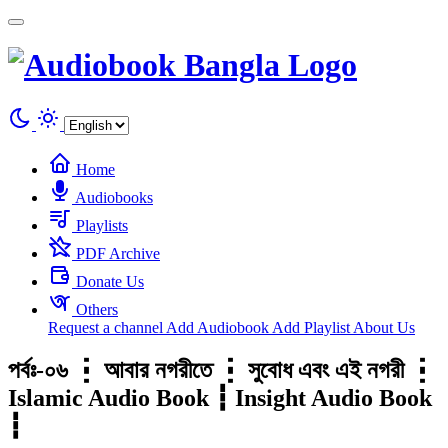
Cookies management panel
Home
Audiobooks
Playlists
PDF Archive
Donate Us
Others
Request a channel
Add Audiobook
Add Playlist
About Us
পর্বঃ-০৬ ┇ আবার নগরীতে ┇ সুবোধ এবং এই নগরী ┇
Islamic Audio Book ┇ Insight Audio Book
┇