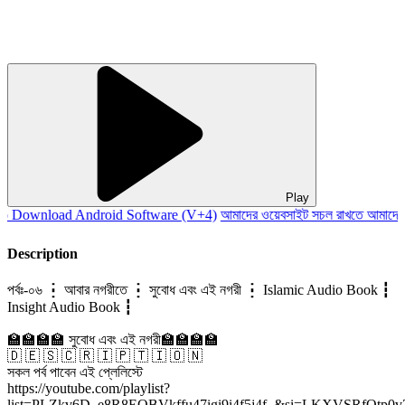
Play
ownload Android Software (V+4)
আমাদের ওয়েবসাইট সচল রাখতে আমাদের অর্
Description
পর্বঃ-০৬ ┇ আবার নগরীতে ┇ সুবোধ এবং এই নগরী ┇ Islamic Audio Book ┇
Insight Audio Book ┇
🏫🏫🏫🏫 সুবোধ এবং এই নগরী🏫🏫🏫🏫
🇩 🇪 🇸 🇨 🇷 🇮 🇵 🇹 🇮 🇴 🇳
সকল পর্ব পাবেন এই প্লেলিস্টে
https://youtube.com/playlist?
list=PLZkv6D_e8R8EQBVkffu47igi9i4f5j4f_&si=LKXVSRfOtp0