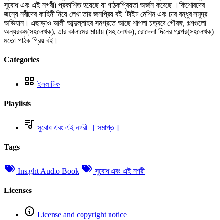
সুবোধ এবং এই নগরী) প্রকাশিত হয়েছে যা পাঠকপ্রিয়তা অর্জন করেছে ।কিশোরদের
জন্যে নবীদের কাহিনী নিয়ে লেখা তার জনপ্রিয় বই ‘টাইম মেশিন এবং চার বন্ধুর সমুদ্র
অভিযান। এছাড়াও আলী আব্দুল্লাহর সমগ্রতে আছে শাপলা চত্বরে গৌরঙ্গ, গল্পগুলো
অন্যরকম(সহলেখক), তার কালামের মায়ায় (সহ লেখক), রোদেলা দিনের গল্পের(সহলেখক)
মতো পাঠক প্রিয় বই।
Categories
ইসলামিক
Playlists
সুবোধ এবং এই নগরী | [ সমাপ্ত ]
Tags
Insight Audio Book
সুবোধ এবং এই নগরী
Licenses
License and copyright notice