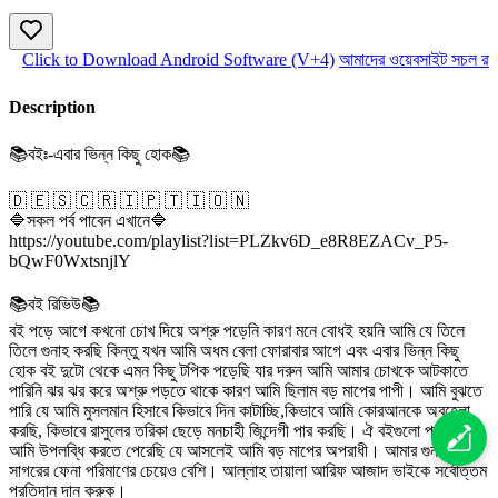
Click to Download Android Software (V+4)
আমাদের ওয়েবসাইট সচল রাখ
Description
📚বইঃ-এবার ভিন্ন কিছু হোক📚
🇩 🇪 🇸 🇨 🇷 🇮 🇵 🇹 🇮 🇴 🇳
🔷সকল পর্ব পাবেন এখানে🔷
https://youtube.com/playlist?list=PLZkv6D_e8R8EZACv_P5-
bQwF0WxtsnjlY
📚বই রিভিউ📚
বই পড়ে আগে কখনো চোখ দিয়ে অশ্রু পড়েনি কারণ মনে বোধই হয়নি আমি যে তিলে
তিলে গুনাহ করছি কিন্তু যখন আমি অধম বেলা ফোরাবার আগে এবং এবার ভিন্ন কিছু
হোক বই দুটো থেকে এমন কিছু টপিক পড়েছি যার দরুন আমি আমার চোখকে আটকাতে
পারিনি ঝর ঝর করে অশ্রু পড়তে থাকে কারণ আমি ছিলাম বড় মাপের পাপী। আমি বুঝতে
পারি যে আমি মুসলমান হিসাবে কিভাবে দিন কাটাচ্ছি,কিভাবে আমি কোরআনকে অবহেলা
করছি, কিভাবে রাসুলের তরিকা ছেড়ে মনচাহী জিন্দেগী পার করছি। ঐ বইগুলো পড়ার পর
আমি উপলব্ধি করতে পেরেছি যে আসলেই আমি বড় মাপের অপরাধী। আমার গুনাহ
সাগরের ফেনা পরিমাণের চেয়েও বেশি। আল্লাহ তায়ালা আরিফ আজাদ ভাইকে সর্বোত্তম
প্রতিদান দান করুক।