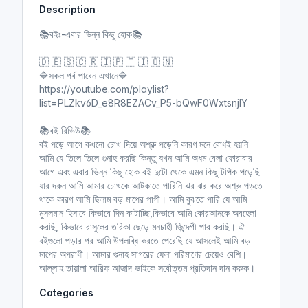
Description
i
r
n
f
📚বইঃ-এবার ভিন্ন কিছু হোক📚
g
u
s
l
🇩 🇪 🇸 🇨 🇷 🇮 🇵 🇹 🇮 🇴 🇳
l
🔷সকল পর্ব পাবেন এখানে🔷
https://youtube.com/playlist?
s
list=PLZkv6D_e8R8EZACv_P5-bQwF0WxtsnjlY
c
r
📚বই রিভিউ📚
e
বই পড়ে আগে কখনো চোখ দিয়ে অশ্রু পড়েনি কারণ মনে বোধই হয়নি
e
আমি যে তিলে তিলে গুনাহ করছি কিন্তু যখন আমি অধম বেলা ফোরাবার
n
আগে এবং এবার ভিন্ন কিছু হোক বই দুটো থেকে এমন কিছু টপিক পড়েছি
যার দরুন আমি আমার চোখকে আটকাতে পারিনি ঝর ঝর করে অশ্রু পড়তে
থাকে কারণ আমি ছিলাম বড় মাপের পাপী। আমি বুঝতে পারি যে আমি
মুসলমান হিসাবে কিভাবে দিন কাটাচ্ছি,কিভাবে আমি কোরআনকে অবহেলা
করছি, কিভাবে রাসুলের তরিকা ছেড়ে মনচাহী জিন্দেগী পার করছি। ঐ
বইগুলো পড়ার পর আমি উপলব্ধি করতে পেরেছি যে আসলেই আমি বড়
মাপের অপরাধী। আমার গুনাহ সাগরের ফেনা পরিমাণের চেয়েও বেশি।
আল্লাহ তায়ালা আরিফ আজাদ ভাইকে সর্বোত্তম প্রতিদান দান করুক।
Categories