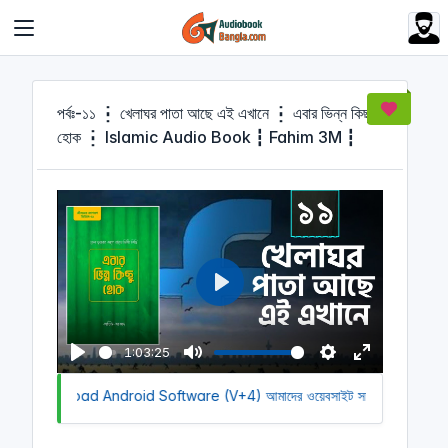
Cookies management panel
পর্বঃ-১১ ┇ খেলাঘর পাতা আছে এই এখানে ┇ এবার ভিন্ন কিছু
হোক ┇ Islamic Audio Book ┇ Fahim 3M ┇
P
l
a
1:03:25
y
P
M
S
E
k to Download Android Software (V+4)
l
u
আমাদের ওয়েবসাইট সচল রাখতে আমাদের
e
n
a
t
t
t
y
e
t
e