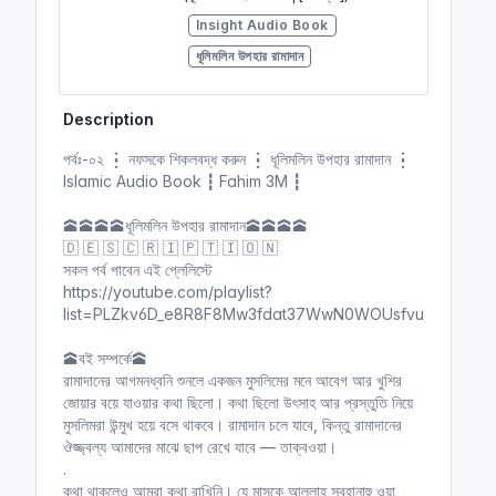
Insight Audio Book
ধূলিমলিন উপহার রামাদান
Description
পর্বঃ-০৪ ┇ শুধু আমার রব জানেন ┇
পর্বঃ-০২ ┇ নফসকে শিকলবদ্ধ করুন ┇ ধূলিমলিন উপহার রামাদান ┇
ধূলিমলিন উপহার রামাদান ┇ Islamic
Islamic Audio Book ┇ Fahim 3M ┇
Audio Book ┇ Fahim 3M ┇
(ধূলিমলিন উপহার রামাদান | [ সমাপ্ত ])
🕋🕋🕋🕋ধূলিমলিন উপহার রামাদান🕋🕋🕋🕋
Insight Audio Book
🇩 🇪 🇸 🇨 🇷 🇮 🇵 🇹 🇮 🇴 🇳
ধূলিমলিন উপহার রামাদান
সকল পর্ব পাবেন এই প্লেলিস্টে
https://youtube.com/playlist?
list=PLZkv6D_e8R8F8Mw3fdat37WwN0WOUsfvu
পর্বঃ-০৫ ┇ সাওম কেবল আমার জন্য ┇
🕋বই সম্পর্কে🕋
ধূলিমলিন উপহার রামাদান ┇ Islamic
রামাদানের আগমনধ্বনি শুনলে একজন মুসলিমের মনে আবেগ আর খুশির
Audio Book ┇ Fahim 3M ┇
জোয়ার বয়ে যাওয়ার কথা ছিলো। কথা ছিলো উৎসাহ আর প্রস্তুতি নিয়ে
(ধূলিমলিন উপহার রামাদান | [ সমাপ্ত ])
মুসলিমরা উন্মুখ হয়ে বসে থাকবে। রামাদান চলে যাবে, কিন্তু রামাদানের
ঔজ্জ্বল্য আমাদের মাঝে ছাপ রেখে যাবে — তাক্বওয়া।
Insight Audio Book
.
ধূলিমলিন উপহার রামাদান
কথা থাকলেও আমরা কথা রাখিনি। যে মাসকে আল্লাহ সুবহানাহু ওয়া