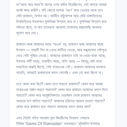
তা’আলা আর সবক’টা মাসের ওপর মর্যাদা দিয়েছিলেন, সেই মাসকে আমরা
যথেষ্ট কদর করিনি। যদি কোনো মাসকে ‘বরণ’ করে নেওয়ার থাকে তবে
সেটা রামাদান, বৈশাখ নয়। অর্থহীন নাটুকেপনা আর মেকি বাঙ্গালিত্বের
পর্বঃ-০৬ ┇ সুশীতল বাতাসের পরশে
দিনভিত্তিক উদযাপনে মুসলিমরা বিশ্বাস করে না। মুসলিমরা বিশ্বাস করে
রোমাঞ্চিত হও ┇ ধূলিমলিন উপহার রামাদান
পবিত্র মাসে, যে মাস তাদেরকে আল্লাহ তাআলার কাছাকাছি আসবার
┇Islamic Audio Book ┇ Fahim
সুযোগ করে দেয়।
3M┇
(ধূলিমলিন উপহার রামাদান | [ সমাপ্ত ])
.
Insight Audio Book
রামাদান আজ আমাদের কাছে ‘সাওম’ নয়, রামাদান আজ আমাদের কাছে
ধূলিমলিন উপহার রামাদান
উপবাস — সারাটি দিন না-খেয়ে-কাটিয়ে দেওয়া, আর সন্ধ্যাবেলা পেটপুরে
খেয়ে সেটা পুষিয়ে নেওয়া। আমাদের রামাদানে তাই না-খেয়ে-থাকা আছে,
ইফতার পার্টি আছে, তারাবীহ আছে, শপিং আছে — কিন্তু যেটা থাকা
সবচাইতে জরুরি ছিলো, সেই তাক্বওয়া নেই। রামাদান আমাদের বদলাতে
পর্বঃ-০৭ ┇ রামাদানে নারীরা ┇ ধূলিমলিন
পারেনি, আমরাই রামাদানকে বদলে ফেলেছি। এমন তো কথা ছিলো না।
উপহার রামাদান ┇ Islamic Audio
.
Book ┇ Fahim 3M ┇
(ধূলিমলিন উপহার
তবে কেমন কথা ছিল? কেমন হতে পারতো রামাদান? কেমন করে আমরা
রামাদান | [ সমাপ্ত ])
তাক্বওয়া অর্জন করতে পারতাম? কেমন করে রামাদান আমাদের বদলে দিতে
পারতো? কেমন করে আনুষ্ঠানিকতার বেড়াজাল ভেঙ্গে রামাদান আমাদের
Insight Audio Book
অন্তরে দাগ কাটতে পারতো? আমাদের চরিত্রে প্রভাব রাখতে পারতো?
ধূলিমলিন উপহার রামাদান
কেমন করে রামাদান হতে পারতো আমাদের বদলে যাবার মাস?
.
এসব নিয়েই শাইখ আহমাদ মুসা জিবরীলের বিখ্যাত লেকচার
সিরিজ ‘Gems Of Ramadan’ অবলম্বনে ‘ধূলিমলিন উপহারঃ
পর্বঃ-০৮ ┇ শুরু হোক প্রতিযোগিতা ┇