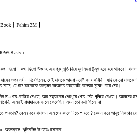
udio Book ┇ Fahim 3M ┇
WwN0WOUsfvu
া ছিলো। কথা ছিলো উৎসাহ আর প্রস্তুতি নিয়ে মুসলিমরা উন্মুখ হয়ে বসে থাকবে। রামাদান
াসের ওপর মর্যাদা দিয়েছিলেন, সেই মাসকে আমরা যথেষ্ট কদর করিনি। যদি কোনো মাসকে ‘ব
 পবিত্র মাসে, যে মাস তাদেরকে আল্লাহ তাআলার কাছাকাছি আসবার সুযোগ করে দেয়।
না-খেয়ে-কাটিয়ে দেওয়া, আর সন্ধ্যাবেলা পেটপুরে খেয়ে সেটা পুষিয়ে নেওয়া। আমাদের র
তে পারেনি, আমরাই রামাদানকে বদলে ফেলেছি। এমন তো কথা ছিলো না।
 পারতাম? কেমন করে রামাদান আমাদের বদলে দিতে পারতো? কেমন করে আনুষ্ঠানিকতার বেড়া
 অবলম্বনে ‘ধূলিমলিন উপহারঃ রামাদান’