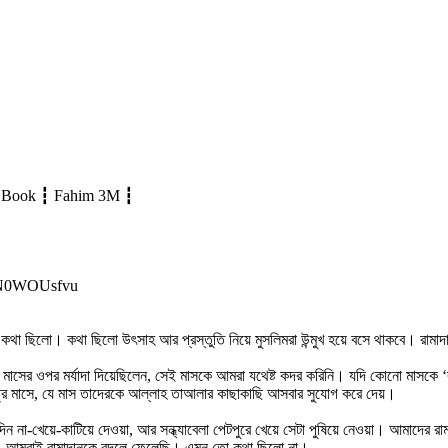
udio Book ┇ Fahim 3M ┇
WwN0WOUsfvu
া ছিলো। কথা ছিলো উৎসাহ আর প্রস্তুতি নিয়ে মুসলিমরা উন্মুখ হয়ে বসে থাকবে। রামাদান
াসের ওপর মর্যাদা দিয়েছিলেন, সেই মাসকে আমরা যথেষ্ট কদর করিনি। যদি কোনো মাসকে ‘ব
 পবিত্র মাসে, যে মাস তাদেরকে আল্লাহ তাআলার কাছাকাছি আসবার সুযোগ করে দেয়।
না-খেয়ে-কাটিয়ে দেওয়া, আর সন্ধ্যাবেলা পেটপুরে খেয়ে সেটা পুষিয়ে নেওয়া। আমাদের রা
নি, আমরাই রামাদানকে বদলে ফেলেছি। এমন তো কথা ছিলো না।