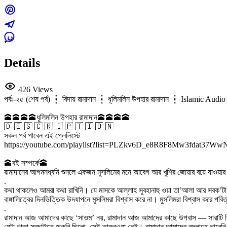
Details
426 Views
পর্বঃ-২৫ (শেষ পর্ব) ┇ বিদায় রামাদান ┇ ধূলিমলিন উপহার রামাদান ┇ Islamic A
🕋🕋🕋🕋ধূলিমলিন উপহার রামাদান🕋🕋🕋🕋
🇩 🇪 🇸 🇨 🇷 🇮 🇵 🇹 🇮 🇴 🇳
সকল পর্ব পাবেন এই প্লেলিস্টে
https://youtube.com/playlist?list=PLZkv6D_e8R8F8Mw3fdat37
🕋বই সম্পর্কে🕋
রামাদানের আগমনধ্বনি শুনলে একজন মুসলিমের মনে আবেগ আর খুশির জোয়ার বয়ে যাওয়ার কথ
.
কথা থাকলেও আমরা কথা রাখিনি। যে মাসকে আল্লাহ সুবহানাহু ওয়া তা’আলা আর সবক’টা ম
বাঙ্গালিত্বের দিনভিত্তিক উদযাপনে মুসলিমরা বিশ্বাস করে না। মুসলিমরা বিশ্বাস করে
.
রামাদান আজ আমাদের কাছে ‘সাওম’ নয়, রামাদান আজ আমাদের কাছে উপবাস — সারাটি দিন 
যেটা থাকা সবচাইতে জরুরি ছিলো, সেই তাক্বওয়া নেই। রামাদান আমাদের বদলাতে পারে