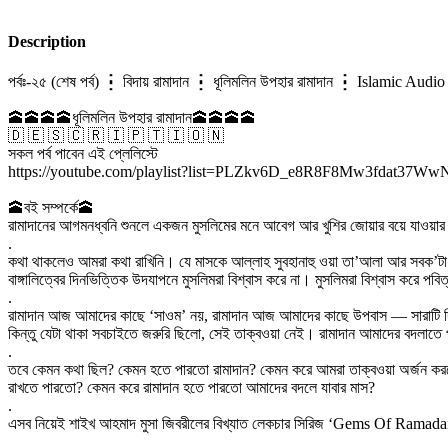
Description
পর্বঃ-২৫ (শেষ পর্ব) ┇ বিদায় রামাদান ┇ ধূলিমলিন উপহার রামাদান ┇ Islamic A
🕋🕋🕋🕋ধূলিমলিন উপহার রামাদান🕋🕋🕋🕋
🇩 🇪 🇸 🇨 🇷 🇮 🇵 🇹 🇮 🇴 🇳
সকল পর্ব পাবেন এই প্লেলিস্টে
https://youtube.com/playlist?list=PLZkv6D_e8R8F8Mw3fdat37
🕋বই সম্পর্কে🕋
রামাদানের আগমনধ্বনি শুনলে একজন মুসলিমের মনে আবেগ আর খুশির জোয়ার বয়ে যাওয়ার কথ
.
কথা থাকলেও আমরা কথা রাখিনি। যে মাসকে আল্লাহ সুবহানাহু ওয়া তা’আলা আর সবক’টা ম
বাঙ্গালিত্বের দিনভিত্তিক উদযাপনে মুসলিমরা বিশ্বাস করে না। মুসলিমরা বিশ্বাস করে
.
রামাদান আজ আমাদের কাছে ‘সাওম’ নয়, রামাদান আজ আমাদের কাছে উপবাস — সারাটি দিন 
কিন্তু যেটা থাকা সবচাইতে জরুরি ছিলো, সেই তাক্বওয়া নেই। রামাদান আমাদের বদলা
.
তবে কেমন কথা ছিল? কেমন হতে পারতো রামাদান? কেমন করে আমরা তাক্বওয়া অর্জন করতে
রাখতে পারতো? কেমন করে রামাদান হতে পারতো আমাদের বদলে যাবার মাস?
.
এসব নিয়েই শাইখ আহমাদ মুসা জিবরীলের বিখ্যাত লেকচার সিরিজ ‘Gems Of Ramadan’