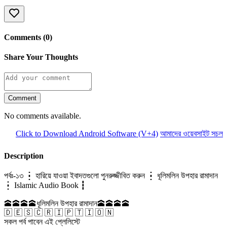
Comments (0)
Share Your Thoughts
Comment
No comments available.
Click to Download Android Software (V+4)
আমাদের ওয়েবসাইট সচল রা
Description
পর্বঃ-১৩ ┇ হারিয়ে যাওয়া ইবাদতগুলো পুনরুজ্জীবিত করুন ┇ ধূলিমলিন উপহার রামাদান
┇ Islamic Audio Book ┇
🕋🕋🕋🕋ধূলিমলিন উপহার রামাদান🕋🕋🕋🕋
🇩 🇪 🇸 🇨 🇷 🇮 🇵 🇹 🇮 🇴 🇳
সকল পর্ব পাবেন এই প্লেলিস্টে