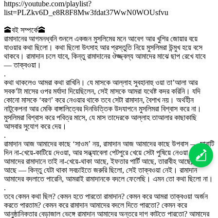
https://youtube.com/playlist?
list=PLZkv6D_e8R8F8Mw3fdat37WwN0WOUsfvu
🕋বই সম্পর্কে🕋
রামাদানের আগমনধ্বনি শুনলে একজন মুসলিমের মনে আবেগ আর খুশির জোয়ার বয়ে
যাওয়ার কথা ছিলো। কথা ছিলো উৎসাহ আর প্রস্তুতি নিয়ে মুসলিমরা উন্মুখ হয়ে বসে
থাকবে। রামাদান চলে যাবে, কিন্তু রামাদানের ঔজ্জ্বল্য আমাদের মাঝে ছাপ রেখে যাবে
— তাক্বওয়া।
.
কথা থাকলেও আমরা কথা রাখিনি। যে মাসকে আল্লাহ সুবহানাহু ওয়া তা’আলা আর
সবক’টা মাসের ওপর মর্যাদা দিয়েছিলেন, সেই মাসকে আমরা যথেষ্ট কদর করিনি। যদি
কোনো মাসকে ‘বরণ’ করে নেওয়ার থাকে তবে সেটা রামাদান, বৈশাখ নয়। অর্থহীন
নাটুকেপনা আর মেকি বাঙ্গালিত্বের দিনভিত্তিক উদযাপনে মুসলিমরা বিশ্বাস করে না।
মুসলিমরা বিশ্বাস করে পবিত্র মাসে, যে মাস তাদেরকে আল্লাহ তাআলার কাছাকাছি
আসবার সুযোগ করে দেয়।
.
রামাদান আজ আমাদের কাছে ‘সাওম’ নয়, রামাদান আজ আমাদের কাছে উপবাস — সারাটি
দিন না-খেয়ে-কাটিয়ে দেওয়া, আর সন্ধ্যাবেলা পেটপুরে খেয়ে সেটা পুষিয়ে নেওয়া।
আমাদের রামাদানে তাই না-খেয়ে-থাকা আছে, ইফতার পার্টি আছে, তারাবীহ আছে, শপিং
আছে — কিন্তু যেটা থাকা সবচাইতে জরুরি ছিলো, সেই তাক্বওয়া নেই। রামাদান
আমাদের বদলাতে পারেনি, আমরাই রামাদানকে বদলে ফেলেছি। এমন তো কথা ছিলো না।
.
তবে কেমন কথা ছিল? কেমন হতে পারতো রামাদান? কেমন করে আমরা তাক্বওয়া অর্জন
করতে পারতাম? কেমন করে রামাদান আমাদের বদলে দিতে পারতো? কেমন করে
আনুষ্ঠানিকতার বেড়াজাল ভেঙ্গে রামাদান আমাদের অন্তরে দাগ কাটতে পারতো? আমাদের