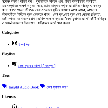
সর্বোচ্চ কল্যাণ কামনা করা। কুরআনকে আঁকড়ে ধরে, রাসূল সাল্লাল্লাহু আলাইহি
ওয়াসাল্লামের আদর্শ অনুসরণ করে, মহান আল্লাহ কর্তৃক আরোপিত দায়িত্ব ও কর্তব্য
পালন করতে পারলে জীবনের বেলা একেবারে ফুরিয়ে যাওয়ার আগে আমরা, আমাদের
জীবনতরীকে নির্বিঘ্নে কূলে ভেড়াতে পারব। সেই কূল,যেই কূলে নেই কোনো দুশ্চিন্তা,
নেই কোনো মন খারাপের গল্প।আরিফ আজাদ স্যারের "বেলা ফুরাবার আগে" বইটি সাহিত্য
ও আত্ম-উন্নয়নের মিলবন্ধন। সত্যিকার অর্থে সেরা গ্রন্থ
Categories
ইসলামিক
Playlists
বেলা ফুরাবার আগে | [ সমাপ্ত ]
Tags
Insight Audio Book
বেলা ফুরাবার আগে
Licenses