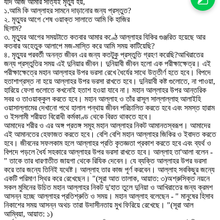
যদি আজ আমার সত্যিই মৃত্যু হয়,
১.আমি কি আল্লাহর সামনে দাড়ানোর জন্য প্রস্তুত?
২. মৃত্যুর আগে শেষ ওয়াক্ত সালাতে আমি কি হাজির
ছিলাম?
৩. মৃত্যুর আগের সময়টাতে কতবার আমার কণ্ঠে আল্লাহর যিকির গুঞ্জরিত হয়েছে আর
কতবার অহেতুক আলাপে মজ-মাস্তি করে আমি সময় কাটিয়েছি?
৪. মৃত্যুর পরবর্তী অনন্ত জীবন এর জন্য কতটুকু প্রস্তুতি গ্রহণ করেছি?আখিরাতের
জন্য প্রস্তুতির সময় এই দুনিয়ার জীবন। দুনিয়াবী জীবন হলো এক পরীক্ষাক্ষেত্র। এই
পরীক্ষাক্ষেত্রে মহান আল্লাহর উপর ভরসা রেখে ধৈর্যের সাথে উত্তীর্ণ হতে হবে। বিপদে
হতাশাগ্রস্ত না হয়ে আল্লাহর উপর ভরসা রাখতে হবে। দুনিয়াবী কষ্ট গুলোতে, না পাওয়া,
হারিয়ে ফেলা গুলোতে কখনোই হতাশ হওয়া যাবে না। মহান আল্লাহর উপর আন্তরিক
সবর ও তাওয়াক্কুল করতে হবে। মহান আল্লাহ ও তাঁর রাসূল সাল্লাল্লাহু আলাইহি
ওয়াসাল্লামের দেখানো পথে হালাল পন্থায় জীবন পরিচালিত করতে হবে এবং সমস্ত হারাম
ও ইসলামী শরীয়ত বিরোধী কর্মকাণ্ড থেকে বিরত থাকতে হবে।
আমাদের শরীর ও এর অঙ্গ প্রতঙ্গ সমূহ মহান আল্লাহর নিকট আমানতস্বরূপ। আমাদের
এই আমানতের হেফাজত করতে হবে। বেশি বেশি মহান আল্লাহর জিকির ও ইবাদত করতে
হবে। জীবনের সফলকাম হলে আল্লাহর প্রতি কৃতজ্ঞতা প্রকাশ করতে হবে এবং ব্যর্থ ও
বিপদে পড়লে ধৈর্য সহকারে আল্লাহর উপর ভরসা রাখতে হবে। আল্লাহ তা'আলা বলেন -
" তাকে তার ধারণাতীত জায়গা থেকে রিযিক দেবেন। যে ব্যক্তি আল্লাহর উপর ভরসা
করে তার জন্যে তিনিই যথেষ্ট। আল্লাহ তার কাজ পূর্ণ করবেন। আল্লাহ সবকিছুর জন্যে
একটি পরিমাণ স্থির করে রেখেছেন। "(সূরা আত তালাক, আয়াত: ৩)অশ্রুসিক্ত নয়নে
সকল মুমিনের উচিত মহান আল্লাহর নিকট দু'হাত তুলে দুনিয়া ও আখিরাতের জন্য ক্রমশ
আসন্ন হচ্ছে আল্লাহর প্রতিশ্রুতি ও সময়। মহান আল্লাহ বলেছেন - " মানুষের হিসাব
নিকাশের সময় আসন্ন অথচ তারা উদাসীনতায় মুখ ফিরিয়ে রেখেছে। "(সূরা আল
আম্বিয়া, আয়াত: ১)