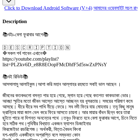
Click to Download Android Software (V+4)
আমাদের ওয়েবসাইট সচল রাখতে
Description
📚বইঃ-বেলা ফুরাবার আগে📚
🇩 🇪 🇸 🇨 🇷 🇮 🇵 🇹 🇮 🇴 🇳
🔷সকল পর্ব পাবেন এখানে🔷
https://youtube.com/playlist?
list=PLZkv6D_e8R8EOopFMcDhfF5d5swZxPNsY
📚বই রিভিউ📚
আসসালামু আলাইকুম।আশা করি মহান আল্লাহর রহমতে সবাই ভাল আছেন ।
জীবনের কতকগুলো বসন্ত পার হয়ে গেছে, ম্লান হয়ে গেছে কতশত কাকডাকা ভোর।
আবছা স্মৃতির মতো জীবন আস্তে আস্তে আচ্ছন্ন হয় ধূসরতায়। সময়ের পরিমাণ কমে
আসছে। ধীরে ধীরে সব পাখি নীড়ে ফেরে। সব নদী ফিরে যায় মোহনায়। তবু কিছু মানুষ
ভ্রান্তির মায়া জাল ভেদ করে ফিরে আসতে চায়না। আর মায়ার বাঁধন ছিন্ন করে তারা
ছুটতে পারে না দিগন্ত অনন্তের পথে ।তবুও ফিরতে হবে বেলা ফুরাবার আগে, চিনে নিতে
হবে সঠিক পথ।পৃথিবীর বিখ্যাত একজন ফ্যাশন ডিজাইনার
কিরজেইডা রডরিগেজ। অর্থকরী, বিত্ত-বৈভব কিংবা
যশ-খ্যাতি একজীবনে অপ্রাপ্তি বলে সম্ভবত কোন