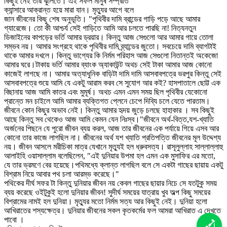
কিছুই নেই তার ঝুলিতে। এই সফল মানুষ সম্প্রতি
ক্যান্সারে আক্রান্ত হয়ে মারা যান। মৃত্যুর আগে বলে
জান জীবনের কিছু শেষ অনুভূতি। "পৃথিবীর দামি ব্রান্ডের গাড়ি পড়ে আছে আমার
গ্যারেজে। তো কী আশ্চর্য সেই গাড়িতে আমি আর চলতে পারছি না! নিত্যনতুন
ডিজাইনের কাপড়ের ভর্তি আমার ড্রয়ার। কিন্তু আজ সেগুলো আর আমার গায়ে তোলা
সম্ভব নয়। আমার সংগ্রহে থাকে পৃথিবীর দামি ব্র্যান্ডের জুতো। সবচেয়ে দামি ব্যাগটাই
থাকে আমার দখলে। কিন্তু ভাগ্যের কি নির্মম পরিহাস আজ সেগুলো নিতান্তই অকেজো
আমার ঘরে।টাকায় ভর্তি আমার ব্যাংক অ্যাকাউন্ট অথচ সেই টাকা আমার আজ কোনো
কাজেই লাগছে না। আমার অত্যাধুনিক বাড়িটা দামি দামি আসবাবপত্রে ভরপুর কিন্তু সেই
আসবাবপত্রে শুয়ে আমি যে একটু আরাম করব সে সুযোগ আর কই? হাসপাতালে ছোট্ট এক
বিছানায় আজ আমি কাতর এবং মুমূর্ষ। অথচ এমন এমন সময় ছিল পৃথিবীর যেকোনো
প্রান্তে মন চাইলে আমি আমার ব্যক্তিগত প্লেনে চেপে দিব্যি চলে যেতে পারতাম।
জীবনে কোন কিছুর অভাব নেই। কিন্তু আমার হৃদয় জুড়ে চলছে হাহাকার । সব কিছুই
আছে কিন্তু সব থেকেও আজ আমি কেমন যেন নিঃস্ব।"জীবনে অর্থ-বিত্ত,যশ-খ্যাতি
অর্জনের পিছনে যে পুরো জীবন ব্যয় করল, আজ তার জীবনের এক পর্যায়ে গিয়ে এসব আর
কোনো তার কাজে লাগছিল না। জীবনের অর্থ যশ খ্যাতি প্রতিপত্তি জীবনের মূল উদ্দেশ্য
নয়। জীবন আসলে মরীচিকা মাত্র যেখানে মৃত্যুই হল ধ্রুবসত্য। রাসূলুল্লাহ সাল্লাল্লাহু
আলাইহি ওয়াসাল্লাম বলেছিলেন, "এই দুনিয়ার উপমা হল এমন এক মুসাফির এর মতো,
যে তার ভ্রমণে বের হয়েছে।পথিমধ্যে ক্লান্ত লাগছিল বলে সে একটা গাছের ছায়ায় একটু
বিশ্রাম নিয়ে আবার পথ চলা আরম্ভ করেছে।"
পথিকের দীর্ঘ সফর টা কিন্তু দুনিয়ার জীবন নয় কেবল গাছের ছায়ার নিচে সে যতটুকু সময়
ব্যয় করেছে ওইটুকুই হলো দুনিয়ার জীবন! সুদীর্ঘ সময়ের যাত্রায় খুব অল্প কিছু সময়ের
বিশ্রামের নামই হল দুনিয়া। মৃত্যুর মতো নির্মম সত্য আর কিছুই নেই। দুনিয়া হলো
আখিরাতের শস্যক্ষেত্র। দুনিয়ার জীবনের সকল কৃতকর্মের ফল আমরা আখিরাত এ দেখতে
পাবো ।