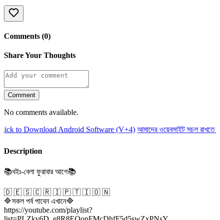
Comments (0)
Share Your Thoughts
Comment
No comments available.
ck to Download Android Software (V+4)
আমাদের ওয়েবসাইট সচল রাখতে আম
Description
📚বইঃ-বেলা ফুরাবার আগে📚
🇩 🇪 🇸 🇨 🇷 🇮 🇵 🇹 🇮 🇴 🇳
🔷সকল পর্ব পাবেন এখানে🔷
https://youtube.com/playlist?
list=PLZkv6D_e8R8EOopFMcDhfF5d5swZxPNsY