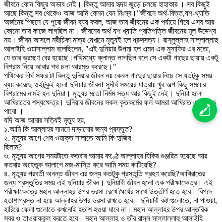
জীবনে কোন কিছুর অভাব নেই। কিন্তু আমার হৃদয় জুড়ে চলছে হাহাকার । সব কিছুই
আছে কিন্তু সব থেকেও আজ আমি কেমন যেন নিঃস্ব।"জীবনে অর্থ-বিত্ত,যশ-খ্যাতি
অর্জনের পিছনে যে পুরো জীবন ব্যয় করল, আজ তার জীবনের এক পর্যায়ে গিয়ে এসব আর
কোনো তার কাজে লাগছিল না। জীবনের অর্থ যশ খ্যাতি প্রতিপত্তি জীবনের মূল উদ্দেশ্য
নয়। জীবন আসলে মরীচিকা মাত্র যেখানে মৃত্যুই হল ধ্রুবসত্য। রাসূলুল্লাহ সাল্লাল্লাহু
আলাইহি ওয়াসাল্লাম বলেছিলেন, "এই দুনিয়ার উপমা হল এমন এক মুসাফির এর মতো,
যে তার ভ্রমণে বের হয়েছে।পথিমধ্যে ক্লান্ত লাগছিল বলে সে একটা গাছের ছায়ায় একটু
বিশ্রাম নিয়ে আবার পথ চলা আরম্ভ করেছে।"
পথিকের দীর্ঘ সফর টা কিন্তু দুনিয়ার জীবন নয় কেবল গাছের ছায়ার নিচে সে যতটুকু সময়
ব্যয় করেছে ওইটুকুই হলো দুনিয়ার জীবন! সুদীর্ঘ সময়ের যাত্রায় খুব অল্প কিছু সময়ের
বিশ্রামের নামই হল দুনিয়া। মৃত্যুর মতো নির্মম সত্য আর কিছুই নেই। দুনিয়া হলো
আখিরাতের শস্যক্ষেত্র। দুনিয়ার জীবনের সকল কৃতকর্মের ফল আমরা আখিরাত এ দেখতে
পাবো ।
যদি আজ আমার সত্যিই মৃত্যু হয়,
১.আমি কি আল্লাহর সামনে দাড়ানোর জন্য প্রস্তুত?
২. মৃত্যুর আগে শেষ ওয়াক্ত সালাতে আমি কি হাজির
ছিলাম?
৩. মৃত্যুর আগের সময়টাতে কতবার আমার কণ্ঠে আল্লাহর যিকির গুঞ্জরিত হয়েছে আর
কতবার অহেতুক আলাপে মজ-মাস্তি করে আমি সময় কাটিয়েছি?
৪. মৃত্যুর পরবর্তী অনন্ত জীবন এর জন্য কতটুকু প্রস্তুতি গ্রহণ করেছি?আখিরাতের
জন্য প্রস্তুতির সময় এই দুনিয়ার জীবন। দুনিয়াবী জীবন হলো এক পরীক্ষাক্ষেত্র। এই
পরীক্ষাক্ষেত্রে মহান আল্লাহর উপর ভরসা রেখে ধৈর্যের সাথে উত্তীর্ণ হতে হবে। বিপদে
হতাশাগ্রস্ত না হয়ে আল্লাহর উপর ভরসা রাখতে হবে। দুনিয়াবী কষ্ট গুলোতে, না পাওয়া,
হারিয়ে ফেলা গুলোতে কখনোই হতাশ হওয়া যাবে না। মহান আল্লাহর উপর আন্তরিক
সবর ও তাওয়াক্কুল করতে হবে। মহান আল্লাহ ও তাঁর রাসূল সাল্লাল্লাহু আলাইহি