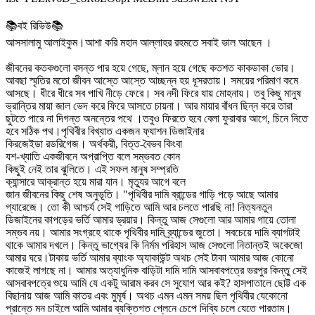
📚বই রিভিউ📚
আসসালামু আলাইকুম।আশা করি মহান আল্লাহর রহমতে সবাই ভাল আছেন ।
জীবনের কতকগুলো বসন্ত পার হয়ে গেছে, ম্লান হয়ে গেছে কতশত কাকডাকা ভোর।
আবছা স্মৃতির মতো জীবন আস্তে আস্তে আচ্ছন্ন হয় ধূসরতায়। সময়ের পরিমাণ কমে
আসছে। ধীরে ধীরে সব পাখি নীড়ে ফেরে। সব নদী ফিরে যায় মোহনায়। তবু কিছু মানুষ
ভ্রান্তির মায়া জাল ভেদ করে ফিরে আসতে চায়না। আর মায়ার বাঁধন ছিন্ন করে তারা
ছুটতে পারে না দিগন্ত অনন্তের পথে ।তবুও ফিরতে হবে বেলা ফুরাবার আগে, চিনে নিতে
হবে সঠিক পথ।পৃথিবীর বিখ্যাত একজন ফ্যাশন ডিজাইনার
কিরজেইডা রডরিগেজ। অর্থকরী, বিত্ত-বৈভব কিংবা
যশ-খ্যাতি একজীবনে অপ্রাপ্তি বলে সম্ভবত কোন
কিছুই নেই তার ঝুলিতে। এই সফল মানুষ সম্প্রতি
ক্যান্সারে আক্রান্ত হয়ে মারা যান। মৃত্যুর আগে বলে
জান জীবনের কিছু শেষ অনুভূতি। "পৃথিবীর দামি ব্রান্ডের গাড়ি পড়ে আছে আমার
গ্যারেজে। তো কী আশ্চর্য সেই গাড়িতে আমি আর চলতে পারছি না! নিত্যনতুন
ডিজাইনের কাপড়ের ভর্তি আমার ড্রয়ার। কিন্তু আজ সেগুলো আর আমার গায়ে তোলা
সম্ভব নয়। আমার সংগ্রহে থাকে পৃথিবীর দামি ব্র্যান্ডের জুতো। সবচেয়ে দামি ব্যাগটাই
থাকে আমার দখলে। কিন্তু ভাগ্যের কি নির্মম পরিহাস আজ সেগুলো নিতান্তই অকেজো
আমার ঘরে।টাকায় ভর্তি আমার ব্যাংক অ্যাকাউন্ট অথচ সেই টাকা আমার আজ কোনো
কাজেই লাগছে না। আমার অত্যাধুনিক বাড়িটা দামি দামি আসবাবপত্রে ভরপুর কিন্তু সেই
আসবাবপত্রে শুয়ে আমি যে একটু আরাম করব সে সুযোগ আর কই? হাসপাতালে ছোট্ট এক
বিছানায় আজ আমি কাতর এবং মুমূর্ষ। অথচ এমন এমন সময় ছিল পৃথিবীর যেকোনো
প্রান্তে মন চাইলে আমি আমার ব্যক্তিগত প্লেনে চেপে দিব্যি চলে যেতে পারতাম।