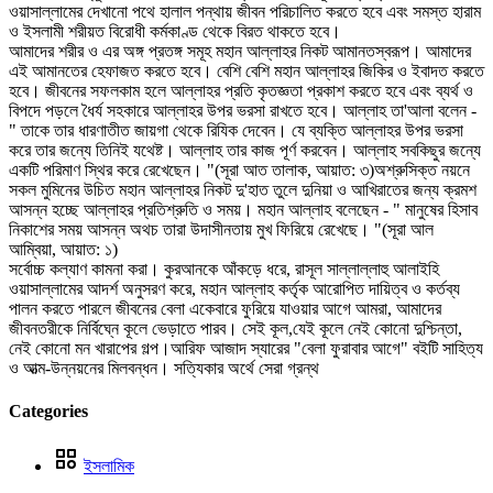
ওয়াসাল্লামের দেখানো পথে হালাল পন্থায় জীবন পরিচালিত করতে হবে এবং সমস্ত হারাম
ও ইসলামী শরীয়ত বিরোধী কর্মকাণ্ড থেকে বিরত থাকতে হবে।
আমাদের শরীর ও এর অঙ্গ প্রতঙ্গ সমূহ মহান আল্লাহর নিকট আমানতস্বরূপ। আমাদের
এই আমানতের হেফাজত করতে হবে। বেশি বেশি মহান আল্লাহর জিকির ও ইবাদত করতে
হবে। জীবনের সফলকাম হলে আল্লাহর প্রতি কৃতজ্ঞতা প্রকাশ করতে হবে এবং ব্যর্থ ও
বিপদে পড়লে ধৈর্য সহকারে আল্লাহর উপর ভরসা রাখতে হবে। আল্লাহ তা'আলা বলেন -
" তাকে তার ধারণাতীত জায়গা থেকে রিযিক দেবেন। যে ব্যক্তি আল্লাহর উপর ভরসা
করে তার জন্যে তিনিই যথেষ্ট। আল্লাহ তার কাজ পূর্ণ করবেন। আল্লাহ সবকিছুর জন্যে
একটি পরিমাণ স্থির করে রেখেছেন। "(সূরা আত তালাক, আয়াত: ৩)অশ্রুসিক্ত নয়নে
সকল মুমিনের উচিত মহান আল্লাহর নিকট দু'হাত তুলে দুনিয়া ও আখিরাতের জন্য ক্রমশ
আসন্ন হচ্ছে আল্লাহর প্রতিশ্রুতি ও সময়। মহান আল্লাহ বলেছেন - " মানুষের হিসাব
নিকাশের সময় আসন্ন অথচ তারা উদাসীনতায় মুখ ফিরিয়ে রেখেছে। "(সূরা আল
আম্বিয়া, আয়াত: ১)
সর্বোচ্চ কল্যাণ কামনা করা। কুরআনকে আঁকড়ে ধরে, রাসূল সাল্লাল্লাহু আলাইহি
ওয়াসাল্লামের আদর্শ অনুসরণ করে, মহান আল্লাহ কর্তৃক আরোপিত দায়িত্ব ও কর্তব্য
পালন করতে পারলে জীবনের বেলা একেবারে ফুরিয়ে যাওয়ার আগে আমরা, আমাদের
জীবনতরীকে নির্বিঘ্নে কূলে ভেড়াতে পারব। সেই কূল,যেই কূলে নেই কোনো দুশ্চিন্তা,
নেই কোনো মন খারাপের গল্প।আরিফ আজাদ স্যারের "বেলা ফুরাবার আগে" বইটি সাহিত্য
ও আত্ম-উন্নয়নের মিলবন্ধন। সত্যিকার অর্থে সেরা গ্রন্থ
Categories
ইসলামিক