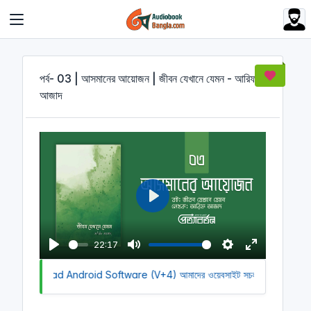
Cookies management panel
পর্ব- 03 | আসমানের আয়োজন | জীবন যেখানে যেমন - আরিফ
আজাদ
P
l
a
22:17
y
P
M
S
E
 to Download Android Software (V+4)
l
u
আমাদের ওয়েবসাইট সচল রাখতে আমাদের 
e
n
a
t
t
t
y
e
t
e