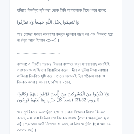
দুনিয়ায় বিভক্তি সৃষ্টি করা থেকে তিনি আমাদেরকে নিষেধ করে বলেন:
وَاعْتَصِمُوا بِحَبْلِ اللَّهِ جَمِيعاً وَلا تَفَرَّقُوا
আর তোমরা সকলে আল্লাহর রজ্জুকে দৃঢ়ভাবে ধারণ কর এবং বিভক্ত হয়ো
না (সূরা আলে ইমরান ৩:১০৩)।
................................................
ব্যাখ্যা: এ দ্বিতীয় প্রকার বিষয়ের ব্যাপারে রসূল সাল্লাল্লাহু আলাইহি
ওয়াসাল্লাম জাহিলদের বিরোধিতা করেন। দীন ও দুনিয়া উভয় ব্যাপারে
জাহিলরা বিভক্তি সৃষ্টি করে। তাদের স্বভাবই ছিল অনৈক্য থাকা ও
বিভক্ত হওয়া। আল্লাহ তা‘আলা বলেন,
(وَلا تَكُونُوا مِنَ الْمُشْرِكِينَ مِنَ الَّذِينَ فَرَّقُوا دِينَهُمْ وَكَانُوا
شِيَعاً كُلُّ حِزْبٍ بِمَا لَدَيْهِمْ فَرِحُونَ) [الروم: 31،32]
আর মুশরিকদের অন্তর্ভুক্ত হয়ো না। যারা নিজেদের দীনকে বিভক্ত
করেছে এবং যারা বিভিন্ন দলে বিভক্ত হয়েছে (তাদের অন্তর্ভুক্ত হয়ো
না)। প্রত্যেক দলই নিজেদের যা আছে তা নিয়ে আনন্দিত (সূরা আর রূম
৩০:৩১-৩২)।