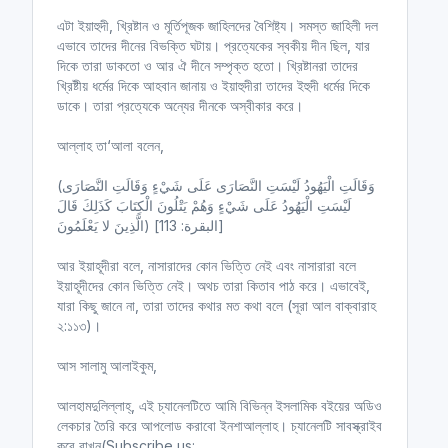
এটা ইয়াহুদী, খ্রিষ্টান ও মূর্তিপূজক জাহিলদের বৈশিষ্ট্য। সমস্ত জাহিলী দল
এভাবে তাদের দীনের বিভক্তি ঘটায়। প্রত্যেকের স্বকীয় দীন ছিল, যার
দিকে তারা ডাকতো ও আর ঐ দীনে সম্পৃক্ত হতো। খ্রিষ্টানরা তাদের
খ্রিষ্টীয় ধর্মের দিকে আহবান জানায় ও ইয়াহুদীরা তাদের ইহুদী ধর্মের দিকে
ডাকে। তারা প্রত্যেকে অন্যের দীনকে অস্বীকার করে।
আল্লাহ তা‘আলা বলেন,
(وَقَالَتِ الْيَهُودُ لَيْسَتِ النَّصَارَى عَلَى شَيْءٍ وَقَالَتِ النَّصَارَى
لَيْسَتِ الْيَهُودُ عَلَى شَيْءٍ وَهُمْ يَتْلُونَ الْكِتَابَ كَذَلِكَ قَالَ
الَّذِينَ لا يَعْلَمُونَ) [البقرة: 113]
আর ইয়াহূদীরা বলে, নাসারাদের কোন ভিত্তি নেই এবং নাসারারা বলে
ইয়াহূদীদের কোন ভিত্তি নেই। অথচ তারা কিতাব পাঠ করে। এভাবেই,
যারা কিছু জানে না, তারা তাদের কথার মত কথা বলে (সূরা আল বাক্বারাহ
২:১১৩)।
আস সালামু আলাইকুম,
আলহামদুলিল্লাহ্‌, এই চ্যানেলটিতে আমি বিভিন্ন ইসলামিক বইয়ের অডিও
লেকচার তৈরি করে আপলোড করাবো ইনশাআল্লাহ। চ্যানেলটি সাবস্ক্রাইব
করে রাখুন(Subscribe us: