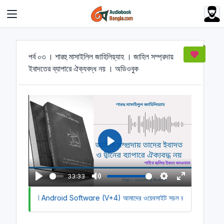
Cookies management panel
পর্ব ০৩ । শারহু মাসাইলিল জাহিলিয়্যাহ । জাহিল সম্প্রদায়
ইবাদতের ব্যাপারে ঐক্যবদ্ধ নয় । অডিওবুক
P
l
a
33:33
y
P
M
S
E
 Download Android Software (V+4)
l
u
আমাদের ওয়েবসাইট সচল রাখতে আমাদের অর্
e
n
a
t
t
t
y
e
t
e