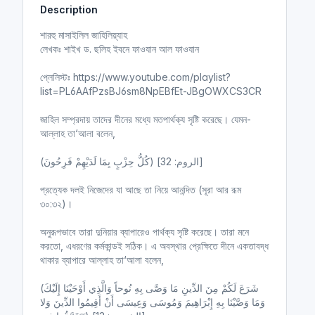
Description
i
r
n
f
শারহু মাসাইলিল জাহিলিয়্যাহ
g
u
লেখকঃ শাইখ ড. ছলিহ ইবনে ফাওযান আল ফাওযান
s
l
l
প্লেলিস্টঃ https://www.youtube.com/playlist?
list=PL6AAfPzsBJ6sm8NpEBfEt-JBgOWXCS3CR
s
c
জাহিল সম্প্রদায় তাদের দীনের মধ্যে মতপার্থক্য সৃষ্টি করেছে। যেমন-
r
আল্লাহ তা‘আলা বলেন,
e
e
(كُلُّ حِزْبٍ بِمَا لَدَيْهِمْ فَرِحُونَ) [الروم: 32]
n
প্রত্যেক দলই নিজেদের যা আছে তা নিয়ে আনন্দিত (সূরা আর রূম
৩০:৩২)।
অনুরূপভাবে তারা দুনিয়ার ব্যাপারেও পার্থক্য সৃষ্টি করেছে। তারা মনে
করতো, এধরণের কর্মকান্ডই সঠিক। এ অবস্থার প্রেক্ষিতে দীনে একতাবদ্ধ
থাকার ব্যাপারে আল্লাহ তা‘আলা বলেন,
(شَرَعَ لَكُمْ مِنَ الدِّينِ مَا وَصَّى بِهِ نُوحاً وَالَّذِي أَوْحَيْنَا إِلَيْكَ
وَمَا وَصَّيْنَا بِهِ إِبْرَاهِيمَ وَمُوسَى وَعِيسَى أَنْ أَقِيمُوا الدِّينَ وَلا