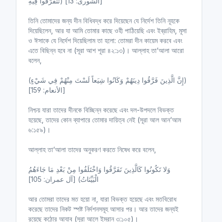
تَتَفَرَّقُوا فِيهِ) [الشورى: 13]
তিনি তোমাদের জন্য দীন বিধিবদ্ধ করে দিয়েছেন যে নির্দেশ তিনি নূহকে
দিয়েছিলেন, আর যা আমি তোমার কাছে ওহী পাঠিয়েছি এবং ইব্রাহিম, মূসা
ও ঈসাকে যে নির্দেশ দিয়েছিলাম তা হলো: তোমরা দীন কায়েম করবে এবং
এতে বিছিন্ন হবে না (সূরা আশ শূরা ৪২:১৩)। আল্লাহ তা‘আলা আরো
বলেন,
(إِنَّ الَّذِينَ فَرَّقُوا دِينَهُمْ وَكَانُوا شِيَعاً لَسْتَ مِنْهُمْ فِي شَيْءٍ)
[الأنعام: 159]
নিশ্চয় যারা তাদের দীনকে বিচ্ছিন্ন করেছে এবং দল-উপদলে বিভক্ত
হয়েছে, তাদের কোন ব্যাপারে তোমার দায়িত্ব নেই (সূরা আল আন‘আম
৬:১৫৯)।
আল্লাহ তা‘আলা তাদের অনুকরণ করতে নিষেধ করে বলেন,
وَلا تَكُونُوا كَالَّذِينَ تَفَرَّقُوا وَاخْتَلَفُوا مِنْ بَعْدِ مَا جَاءَهُمُ
الْبَيِّنَاتُ) [آل عمران: 105]
আর তোমরা তাদের মত হয়ো না, যারা বিভক্ত হয়েছে এবং মতবিরোধ
করেছে তাদের নিকট স্পষ্ট নির্দশনসমূহ আসার পর। আর তাদের জন্যই
রয়েছে কঠোর আযাব (সূরা আলে ইমরান ৩:১০৫)।