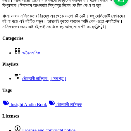
করায়। আজ আমরা তাদের দাঁড় করবো বিশ্বাসের কাঠগড়ায়। খণ্ডন করবো অবিশ্বাসীর
বিশ্বাসকে।দিনশেষে আপনারাই সিদ্ধান্ত নিবেন কে ঠিক কে-ই বা ভুল।
বাংলা ভাষায় নাস্তিকতার বিরুদ্ধে এর থেকে ভালো বই নেই। শুধু সেলিব্রেটি লেখকদের
বই না পড়ে এই বইটিও পড়ুন। তাহলেই বুঝতে পারবেন আমি কেন এতো এক্সাইটেড।
নাস্তিকদের জন্য এই বইতেই সবথেকে বড় আছোলা বাশটা আছে😃🙂।
Categories
অনৈসলামিক
Playlists
মৌলবাদী নাস্তিক | [ সমাপ্ত ]
Tags
Insight Audio Book
মৌলবাদী নাস্তিক
Licenses
License and copyright notice