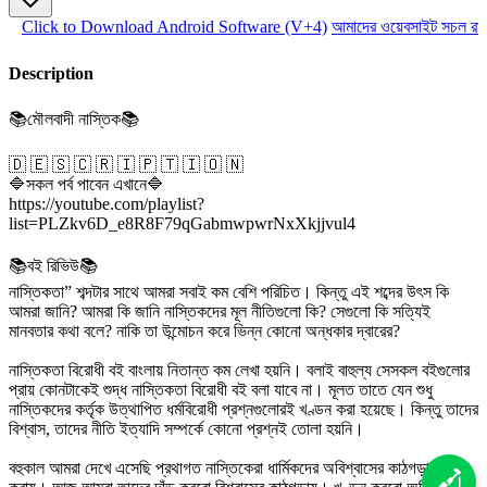
Click to Download Android Software (V+4)
আমাদের ওয়েবসাইট সচল রাখ
Description
📚মৌলবাদী নাস্তিক📚
🇩 🇪 🇸 🇨 🇷 🇮 🇵 🇹 🇮 🇴 🇳
🔷সকল পর্ব পাবেন এখানে🔷
https://youtube.com/playlist?
list=PLZkv6D_e8R8F79qGabmwpwrNxXkjjvul4
📚বই রিভিউ📚
নাস্তিকতা” শব্দটার সাথে আমরা সবাই কম বেশি পরিচিত। কিন্তু এই শব্দের উৎস কি
আমরা জানি? আমরা কি জানি নাস্তিকদের মূল নীতিগুলো কি? সেগুলো কি সত্যিই
মানবতার কথা বলে? নাকি তা উন্মোচন করে ভিন্ন কোনো অন্ধকার দ্বারের?
নাস্তিকতা বিরোধী বই বাংলায় নিতান্ত কম লেখা হয়নি। বলাই বাহুল্য সেসকল বইগুলোর
প্রায় কোনটাকেই শুদ্ধ নাস্তিকতা বিরোধী বই বলা যাবে না। মূলত তাতে যেন শুধু
নাস্তিকদের কর্তৃক উত্থাপিত ধর্মবিরোধী প্রশ্নগুলোরই খণ্ডন করা হয়েছে। কিন্তু তাদের
বিশ্বাস, তাদের নীতি ইত্যাদি সম্পর্কে কোনো প্রশ্নই তোলা হয়নি।
বহুকাল আমরা দেখে এসেছি প্রথাগত নাস্তিকেরা ধার্মিকদের অবিশ্বাসের কাঠগড়ায় দাঁড়