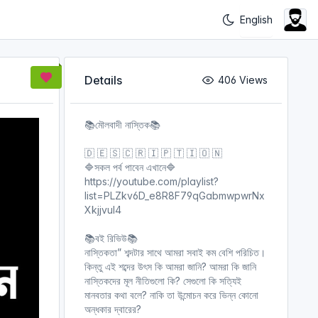
Details
406 Views
📚মৌলবাদী নাস্তিক📚
🇩 🇪 🇸 🇨 🇷 🇮 🇵 🇹 🇮 🇴 🇳
🔷সকল পর্ব পাবেন এখানে🔷
https://youtube.com/playlist?
list=PLZkv6D_e8R8F79qGabmwpwrNx
Xkjjvul4
📚বই রিভিউ📚
নাস্তিকতা” শব্দটার সাথে আমরা সবাই কম বেশি পরিচিত।
কিন্তু এই শব্দের উৎস কি আমরা জানি? আমরা কি জানি
নাস্তিকদের মূল নীতিগুলো কি? সেগুলো কি সত্যিই
মানবতার কথা বলে? নাকি তা উন্মোচন করে ভিন্ন কোনো
অন্ধকার দ্বারের?