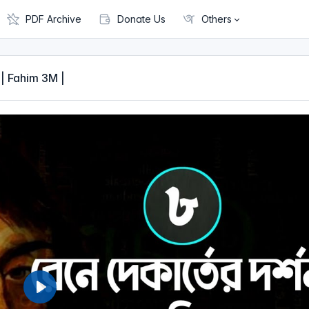
PDF Archive
Donate Us
Others
্তিক | Fahim 3M |
P