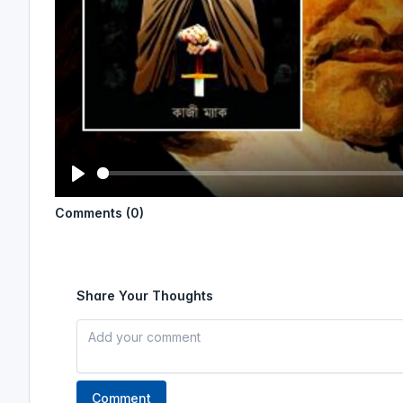
P
Comments (0)
l
a
y
Share Your Thoughts
Comment