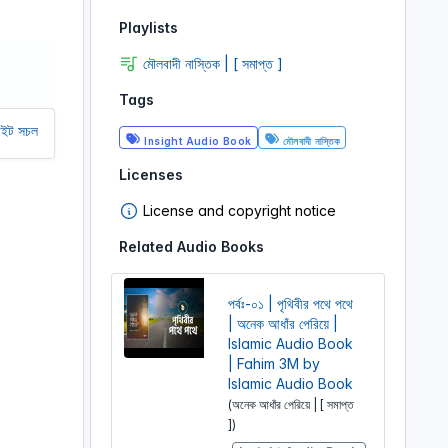
r
Playlists
e
মৌলবাদী নাস্তিক | [ সমাপ্ত ]
e
n
Tags
খতে আমাদের অর্থ সাহায্য করুন। আমরা একটি অলাভজনক ওয়েবসাইট, আমরা ওয়েবসাইট থেকে
Insight Audio Book
মৌলবাদী নাস্তিক
Licenses
License and copyright notice
Related Audio Books
পর্বঃ-০১ | পৃথিবীর পথে পথে
| অনেক আধাঁর পেরিয়ে |
Islamic Audio Book
| Fahim 3M by
Islamic Audio Book
(অনেক আধাঁর পেরিয়ে | [ সমাপ্ত
])