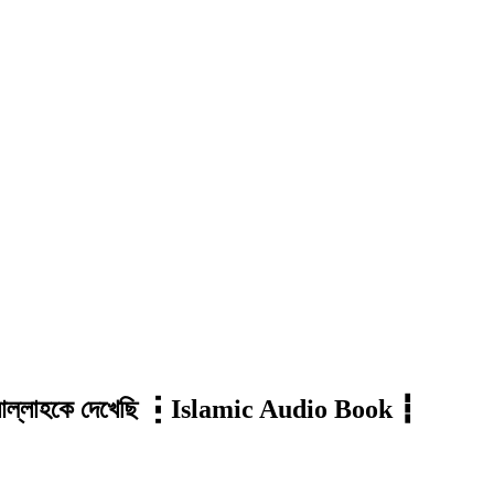
মি আল্লাহকে দেখেছি ┇Islamic Audio Book ┇
Click t