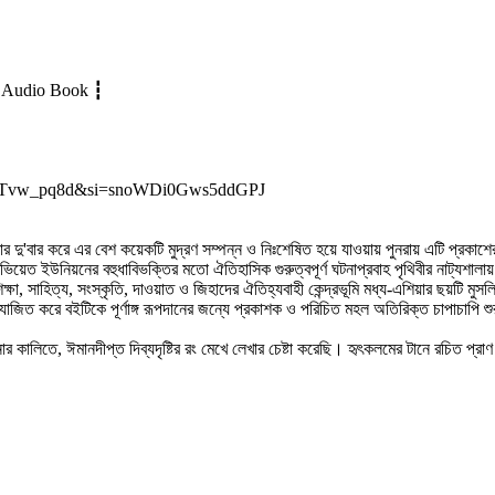
ic Audio Book ┇
I9U2Tvw_pq8d&si=snoWDi0Gws5ddGPJ
ু'বার করে এর বেশ কয়েকটি মুদ্রণ সম্পন্ন ও নিঃশেষিত হয়ে যাওয়ায় পুনরায় এটি প্রকাশের
 সোভিয়েত ইউনিয়নের বহুধাবিভক্তির মতো ঐতিহাসিক গুরুত্বপূর্ণ ঘটনাপ্রবাহ পৃথিবীর নাট্যশ
ষা, সাহিত্য, সংস্কৃতি, দাওয়াত ও জিহাদের ঐতিহ্যবাহী কেন্দ্রভূমি মধ্য-এশিয়ার ছয়টি মুসল
িত করে বইটিকে পূর্ণাঙ্গ রূপদানের জন্যে প্রকাশক ও পরিচিত মহল অতিরিক্ত চাপাচাপি শুর
 কালিতে, ঈমানদীপ্ত দিব্যদৃষ্টির রং মেখে লেখার চেষ্টা করেছি। হৃৎকলমের টানে রচিত প্রা