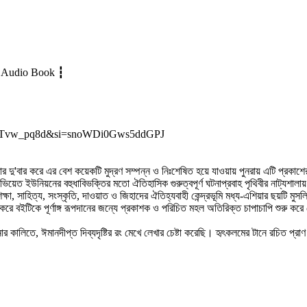
ic Audio Book ┇
I9U2Tvw_pq8d&si=snoWDi0Gws5ddGPJ
ু'বার করে এর বেশ কয়েকটি মুদ্রণ সম্পন্ন ও নিঃশেষিত হয়ে যাওয়ায় পুনরায় এটি প্রকাশের
 সোভিয়েত ইউনিয়নের বহুধাবিভক্তির মতো ঐতিহাসিক গুরুত্বপূর্ণ ঘটনাপ্রবাহ পৃথিবীর নাট্যশ
ষা, সাহিত্য, সংস্কৃতি, দাওয়াত ও জিহাদের ঐতিহ্যবাহী কেন্দ্রভূমি মধ্য-এশিয়ার ছয়টি মুসলি
বইটিকে পূর্ণাঙ্গ রূপদানের জন্যে প্রকাশক ও পরিচিত মহল অতিরিক্ত চাপাচাপি শুরু করে দ
 কালিতে, ঈমানদীপ্ত দিব্যদৃষ্টির রং মেখে লেখার চেষ্টা করেছি। হৃৎকলমের টানে রচিত প্রা