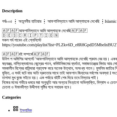
Description
পর্বঃ-০৫ ┇ অতুলনীয় হাতিয়ার ┇ আফগানিস্তানে আমি আল্লাহকে দেখেছি ┇Islam
🇦🇫🇦🇫আফগানিস্তানে আমি আল্লাহকে দেখেছি🇦🇫🇦🇫
🇩 🇪 🇸 🇨 🇷 🇮 🇵 🇹 🇮 🇴 🇳
সকল পর্ব পাবেন এই প্লেলিস্টে
https://youtube.com/playlist?list=PLZkv6D_e8R8GpdD5MbeIn
🇦🇫🇦🇫বই সম্পর্কে🇦🇫🇦🇫
উনিশ শ অষ্টাশির আগস্টে 'আফগানিস্তানে আমি আল্লাহকে দেখেছি প্রথম বের হয়। একবার দ
ষড়যন্ত্র, নাস্তিক্যবাদের কেন্দ্রের পতন, কমিউনিজমের ব্যর্থতা, সমাজতন্ত্রের বিদায় আর
সমকালীন বিশ্বের বাসিন্দারা প্রত্যক্ষ করে অনেক উত্থান, অসংখ্য পতন। মুসলিম জাতির শিক্
মুক্তি, এ সবই ঘটে যায় অতি দ্রুততার সাথে তাই আফগান জিহাদের সর্বশেষ অবস্থা I সংযোজ
তাগাদা মুখ বুজে সইতে হয়। এক পর্যায়ে বইটি শেষ দিয়ে তবে নিস্তার পাই।
নিজের মনের গভীরে গুমরে মরা অনুভূতি আর অন্তর নিংড়ানো অভিব্যক্তি, বিশ্বাস ও চেতনার
চেতনা ও ঈমানদীপ্ত উদ্দীপনা সৃষ্টির পথে সহায়ক হবে।
Categories
ইসলামিক