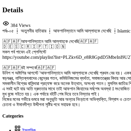
Details
384 Views
পর্বঃ-০৫ ┇ অতুলনীয় হাতিয়ার ┇ আফগানিস্তানে আমি আল্লাহকে দেখেছি ┇Islam
🇦🇫🇦🇫আফগানিস্তানে আমি আল্লাহকে দেখেছি🇦🇫🇦🇫
🇩 🇪 🇸 🇨 🇷 🇮 🇵 🇹 🇮 🇴 🇳
সকল পর্ব পাবেন এই প্লেলিস্টে
https://youtube.com/playlist?list=PLZkv6D_e8R8GpdD5MbeIn
🇦🇫🇦🇫বই সম্পর্কে🇦🇫🇦🇫
উনিশ শ অষ্টাশির আগস্টে 'আফগানিস্তানে আমি আল্লাহকে দেখেছি প্রথম বের হয়। একবার দ
ষড়যন্ত্র, নাস্তিক্যবাদের কেন্দ্রের পতন, কমিউনিজমের ব্যর্থতা, সমাজতন্ত্রের বিদায় আর
সমকালীন বিশ্বের বাসিন্দারা প্রত্যক্ষ করে অনেক উত্থান, অসংখ্য পতন। মুসলিম জাতির শিক্
এ সবই ঘটে যায় অতি দ্রুততার সাথে তাই আফগান জিহাদের সর্বশেষ অবস্থা I সংযোজিত করে 
মুখ বুজে সইতে হয়। এক পর্যায়ে বইটি শেষ দিয়ে তবে নিস্তার পাই।
নিজের মনের গভীরে গুমরে মরা অনুভূতি আর অন্তর নিংড়ানো অভিব্যক্তি, বিশ্বাস ও চেতনার
চেতনা ও ঈমানদীপ্ত উদ্দীপনা সৃষ্টির পথে সহায়ক হবে।
Categories
ইসলামিক