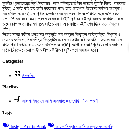
মুসলিম প্রজাতন্ত্রের স্বাধীনতালাড, আফগানিস্তানের বীর জনতার সুস্পষ্ট বিজয়, কারুলের
মুক্তি, এ সবই ঘটে যায় অতি দ্রুততার সাথে তাই আফগান জিহাদের সর্বশেষ অবস্থা I
সংযোজিত করে বইটিকে পূর্ণাঙ্গ রূপদানের জন্যে প্রকাশক ও পরিচিত মহল অতিরিক্ত
চাপাচাপি শুরু করে দেন। প্রথম সংস্করণে বইটি পূর্ণ করার ইচ্ছা ব্যক্ত করেছিলাম বলে
তাদের চাপ ও তাগাদা মুখ বুজে সইতে হয়। এক পর্যায়ে বইটি শেষ দিয়ে তবে নিস্তার
পাই।
নিজের মনের গভীরে গুমরে মরা অনুভূতি আর অন্তর নিংড়ানো অভিব্যক্তি, বিশ্বাস ও
চেতনার কালিতে, ঈমানদীপ্ত দিব্যদৃষ্টির রং মেখে লেখার চেষ্টা করেছি। হৃৎকলমের টানে
রচিত প্রাণ সঞ্চারকে ও চেতনা উদ্দীপক এ বইটি। আশা করি এটি পূর্বের মতো ইসলামের
সঠিক চিন্তা- চেতনা ও ঈমানদীপ্ত উদ্দীপনা সৃষ্টির পথে সহায়ক হবে।
Categories
ইসলামিক
Playlists
আফগানিস্তানে আমি আল্লাহকে দেখেছি | [ সমাপ্ত ]
Tags
Insight Audio Book
আফগানিস্তানে আমি আল্লাহকে দেখেছি