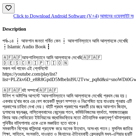
Click to Download Android Software (V+4)
আমাদের ওয়েবসাইট সচল 
Description
পর্বঃ-১৪ ┇ আফগান জনতা গর্বিত কেন ┇ আফগানিস্তানে আমি আল্লাহকে দেখেছি
┇Islamic Audio Book ┇
🇦🇫🇦🇫আফগানিস্তানে আমি আল্লাহকে দেখেছি🇦🇫🇦🇫
🇩 🇪 🇸 🇨 🇷 🇮 🇵 🇹 🇮 🇴 🇳
সকল পর্ব পাবেন এই প্লেলিস্টে
https://youtube.com/playlist?
list=PLZkv6D_e8R8GpdD5MbeInI9U2Tvw_pq8d&si=snoWDi0G
🇦🇫🇦🇫বই সম্পর্কে🇦🇫🇦🇫
উনিশ শ অষ্টাশির আগস্টে 'আফগানিস্তানে আমি আল্লাহকে দেখেছি প্রথম বের হয়।
একবার দু'বার করে এর বেশ কয়েকটি মুদ্রণ সম্পন্ন ও নিঃশেষিত হয়ে যাওয়ায় পুনরায় এটি
প্রকাশের চাহিদা দেখা দেয়। বইটি প্রথম প্রকাশের পরবর্তী চার বছর আফগান জিহাদ,
দুশমনের ষড়যন্ত্র, নাস্তিক্যবাদের কেন্দ্রের পতন, কমিউনিজমের ব্যর্থতা, সমাজতন্ত্রের
বিদায় আর সোভিয়েত ইউনিয়নের বহুধাবিভক্তির মতো ঐতিহাসিক গুরুত্বপূর্ণ ঘটনাপ্রবাহ
পৃথিবীর নাট্যশালায় একে একে মঞ্চায়িত হতে থাকে।
সমকালীন বিশ্বের বাসিন্দারা প্রত্যক্ষ করে অনেক উত্থান, অসংখ্য পতন। মুসলিম জাতির
শিক্ষা, সাহিত্য, সংস্কৃতি, দাওয়াত ও জিহাদের ঐতিহ্যবাহী কেন্দ্রভূমি মধ্য-এশিয়ার ছয়টি