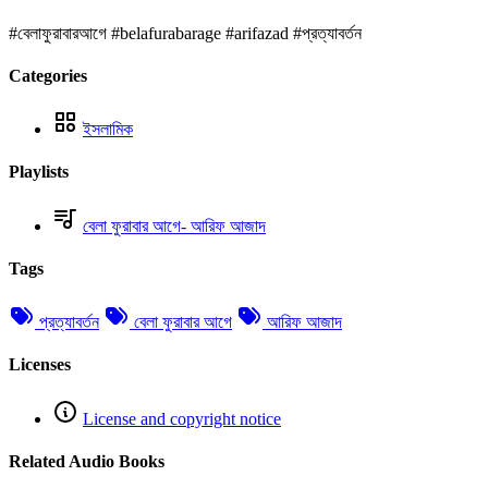
#বেলাফুরাবারআগে #belafurabarage #arifazad #প্রত্যাবর্তন
Categories
ইসলামিক
Playlists
বেলা ফুরাবার আগে- আরিফ আজাদ
Tags
প্রত্যাবর্তন
বেলা ফুরাবার আগে
আরিফ আজাদ
Licenses
License and copyright notice
Related Audio Books