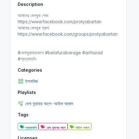
Description
i
r
n
f
আমাদের ফেসবুক পেজ:
g
u
https://www.facebook.com/protyabartan
s
l
আমাদের ফেসবুক গ্রুপ:
l
https://www.facebook.com/groups/protyabartan
s
c
#বেলাফুরাবারআগে #belafurabarage #arifazad
r
#প্রত্যাবর্তন
e
e
Categories
n
ইসলামিক
Playlists
বেলা ফুরাবার আগে- আরিফ আজাদ
Tags
প্রত্যাবর্তন
বেলা ফুরাবার আগে
আরিফ আজাদ
Licenses