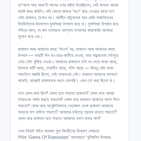
তা’আলা আর সবক’টা মাসের ওপর মর্যাদা দিয়েছিলেন, সেই মাসকে আমরা
যথেষ্ট কদর করিনি। যদি কোনো মাসকে ‘বরণ’ করে নেওয়ার থাকে তবে
সেটা রামাদান, বৈশাখ নয়। অর্থহীন নাটুকেপনা আর মেকি বাঙ্গালিত্বের
পর্বঃ-০৬ ┇ সুশীতল বাতাসের পরশে
দিনভিত্তিক উদযাপনে মুসলিমরা বিশ্বাস করে না। মুসলিমরা বিশ্বাস করে
রোমাঞ্চিত হও ┇ ধূলিমলিন উপহার রামাদান
পবিত্র মাসে, যে মাস তাদেরকে আল্লাহ তাআলার কাছাকাছি আসবার
┇Islamic Audio Book ┇ Fahim
সুযোগ করে দেয়।
3M┇
(ধূলিমলিন উপহার রামাদান | [ সমাপ্ত ])
.
Insight Audio Book
রামাদান আজ আমাদের কাছে ‘সাওম’ নয়, রামাদান আজ আমাদের কাছে
ধূলিমলিন উপহার রামাদান
উপবাস — সারাটি দিন না-খেয়ে-কাটিয়ে দেওয়া, আর সন্ধ্যাবেলা পেটপুরে
খেয়ে সেটা পুষিয়ে নেওয়া। আমাদের রামাদানে তাই না-খেয়ে-থাকা আছে,
ইফতার পার্টি আছে, তারাবীহ আছে, শপিং আছে — কিন্তু যেটা থাকা
সবচাইতে জরুরি ছিলো, সেই তাক্বওয়া নেই। রামাদান আমাদের বদলাতে
পর্বঃ-০৭ ┇ রামাদানে নারীরা ┇ ধূলিমলিন
পারেনি, আমরাই রামাদানকে বদলে ফেলেছি। এমন তো কথা ছিলো না।
উপহার রামাদান ┇ Islamic Audio
.
Book ┇ Fahim 3M ┇
(ধূলিমলিন উপহার
তবে কেমন কথা ছিল? কেমন হতে পারতো রামাদান? কেমন করে আমরা
রামাদান | [ সমাপ্ত ])
তাক্বওয়া অর্জন করতে পারতাম? কেমন করে রামাদান আমাদের বদলে দিতে
পারতো? কেমন করে আনুষ্ঠানিকতার বেড়াজাল ভেঙ্গে রামাদান আমাদের
Insight Audio Book
অন্তরে দাগ কাটতে পারতো? আমাদের চরিত্রে প্রভাব রাখতে পারতো?
ধূলিমলিন উপহার রামাদান
কেমন করে রামাদান হতে পারতো আমাদের বদলে যাবার মাস?
.
এসব নিয়েই শাইখ আহমাদ মুসা জিবরীলের বিখ্যাত লেকচার
সিরিজ ‘Gems Of Ramadan’ অবলম্বনে ‘ধূলিমলিন উপহারঃ
পর্বঃ-০৮ ┇ শুরু হোক প্রতিযোগিতা ┇