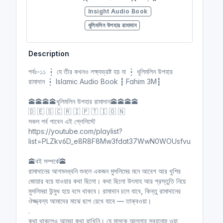
Insight Audio Book
ধূলিমলিন উপহার রামাদান
Description
পর্বঃ-০৪ ┇ শুধু আমার রব জানেন ┇
পর্বঃ-১১ ┇ যে তীর কখনও লক্ষ্যভ্রষ্ট হয় না ┇ ধূলিমলিন উপহার
ধূলিমলিন উপহার রামাদান ┇ Islamic
রামাদান ┇ Islamic Audio Book ┇ Fahim 3M┇
Audio Book ┇ Fahim 3M ┇
(ধূলিমলিন উপহার রামাদান | [ সমাপ্ত ])
🕋🕋🕋🕋ধূলিমলিন উপহার রামাদান🕋🕋🕋🕋
Insight Audio Book
🇩 🇪 🇸 🇨 🇷 🇮 🇵 🇹 🇮 🇴 🇳
ধূলিমলিন উপহার রামাদান
সকল পর্ব পাবেন এই প্লেলিস্টে
https://youtube.com/playlist?
list=PLZkv6D_e8R8F8Mw3fdat37WwN0WOUsfvu
পর্বঃ-০৫ ┇ সাওম কেবল আমার জন্য ┇
🕋বই সম্পর্কে🕋
ধূলিমলিন উপহার রামাদান ┇ Islamic
রামাদানের আগমনধ্বনি শুনলে একজন মুসলিমের মনে আবেগ আর খুশির
Audio Book ┇ Fahim 3M ┇
জোয়ার বয়ে যাওয়ার কথা ছিলো। কথা ছিলো উৎসাহ আর প্রস্তুতি নিয়ে
(ধূলিমলিন উপহার রামাদান | [ সমাপ্ত ])
মুসলিমরা উন্মুখ হয়ে বসে থাকবে। রামাদান চলে যাবে, কিন্তু রামাদানের
ঔজ্জ্বল্য আমাদের মাঝে ছাপ রেখে যাবে — তাক্বওয়া।
Insight Audio Book
.
ধূলিমলিন উপহার রামাদান
কথা থাকলেও আমরা কথা রাখিনি। যে মাসকে আল্লাহ সুবহানাহু ওয়া