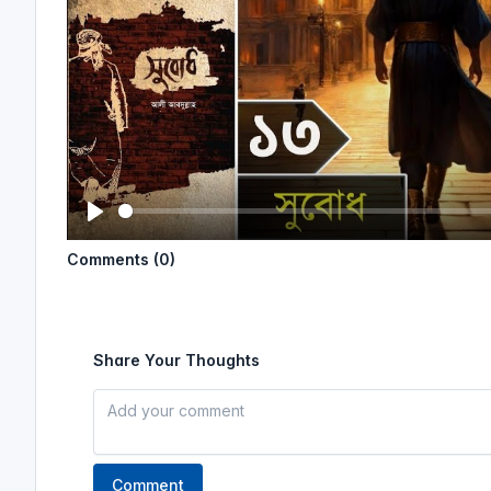
P
Comments (0)
l
a
y
Share Your Thoughts
Comment