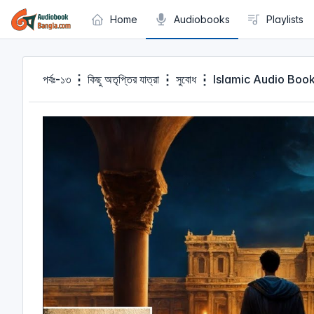
Cookies management panel
Home
Audiobooks
Playlists
পর্বঃ-১৩ ┇ কিছু অতৃপ্তির যাত্রা ┇ সুবোধ ┇ Islamic Audio B