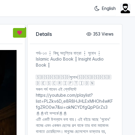
Details
353 Views
পর্বঃ-১৩ ┇ কিছু অতৃপ্তির যাত্রা ┇ সুবোধ ┇
Islamic Audio Book ┇ Insight Audio
Book ┇
🇸🇩🇸🇩🇸🇩🇸🇩সুবোধ🇸🇩🇸🇩🇸🇩🇸🇩
🇩 🇪 🇸 🇨 🇷 🇮 🇵 🇹 🇮 🇴 🇳
সকল পর্ব পাবেন এই প্লেলিস্টে
https://youtube.com/playlist?
list=PLZkv6D_e8R8HJHLExMHOh4wKF
fgZRO0w7&si=akNCYDfgQpPGrZs3
📓📓বই সম্পর্কে📓📓
এটি একটি উপন্যাস বলা যায়। এই বইয়ে আছে 'সুবোধ'
নামের এমন একজন ছেলের গল্প যাকে তার বাবা মহামানব
বানাতে চেয়েছিলেন। মানুষের ছেলেপেলে ডাক্তার হয়,