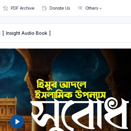
PDF Archive
Donate Us
Others
ook ┇ Insight Audio Book ┇
P