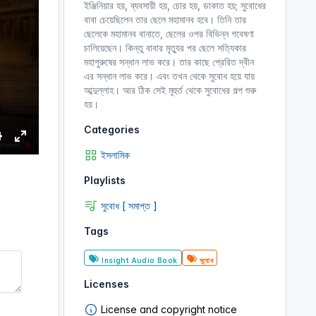
ইঞ্জিনিয়ার হয়, ব্যবসায়ী হয়, চোর হয়, ডাকাত হয়; সুবোধের
বাবা চেয়েছিলেন তার ছেলে মহামানব হবে। তিনি তার
ছেলেকে মহামানব বানাতে, ছেলের ওপর বিভিন্ন গবেষণা
চালিয়েছেন। কিন্তু বাবার মৃত্যুর পর ছেলে সত্যিকার
মহাপুরুষের সন্ধান লাভ করে। তার কাছে প্রেরিত দ্বীন
এর সন্ধান লাভ করে। এবং তখন থেকে সুবোধ হয়ে যায়
আব্দুল্লাহ। আর ঠিক সেই মূহুর্ত থেকে সুবোধের গল্প শুরু
হয়।
Categories
S
E
ইসলামিক
e
n
Playlists
t
e
সুবোধ [ সমাপ্ত ]
r
Tags
n
f
g
u
Insight Audio Book
সুবোধ
s
l
l
Licenses
s
License and copyright notice
c