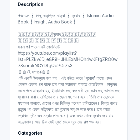
Description
i
r
n
f
পর্বঃ-১৫ ┇ কিছু অতৃপ্তির যাত্রা ┇ সুবোধ ┇ Islamic Audio
g
u
Book ┇ Insight Audio Book ┇
s
l
l
🇸🇩🇸🇩🇸🇩🇸🇩সুবোধ🇸🇩🇸🇩🇸🇩🇸🇩
🇩 🇪 🇸 🇨 🇷 🇮 🇵 🇹 🇮 🇴 🇳
s
সকল পর্ব পাবেন এই প্লেলিস্টে
c
https://youtube.com/playlist?
r
list=PLZkv6D_e8R8HJHLExMHOh4wKFfgZRO0w
e
7&si=akNCYDfgQpPGrZs3
e
📓📓বই সম্পর্কে📓📓
n
এটি একটি উপন্যাস বলা যায়। এই বইয়ে আছে 'সুবোধ' নামের এমন
একজন ছেলের গল্প যাকে তার বাবা মহামানব বানাতে চেয়েছিলেন। মানুষের
ছেলেপেলে ডাক্তার হয়, ইঞ্জিনিয়ার হয়, ব্যবসায়ী হয়, চোর হয়, ডাকাত হয়;
সুবোধের বাবা চেয়েছিলেন তার ছেলে মহামানব হবে। তিনি তার ছেলেকে
মহামানব বানাতে, ছেলের ওপর বিভিন্ন গবেষণা চালিয়েছেন। কিন্তু বাবার
মৃত্যুর পর ছেলে সত্যিকার মহাপুরুষের সন্ধান লাভ করে। তার কাছে
প্রেরিত দ্বীন এর সন্ধান লাভ করে। এবং তখন থেকে সুবোধ হয়ে যায়
আব্দুল্লাহ। আর ঠিক সেই মূহুর্ত থেকে সুবোধের গল্প শুরু হয়।
Categories