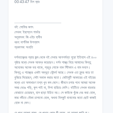
00:43:47 বিগ ব্যাং
..............................................................
বই: সোফির জগৎ
লেখক: ইয়স্তেন গার্ডার
অনুবাদক: জি এইচ হাবীব
ধরন: দার্শনিক উপন্যাস
প্রকাশক: সংহতি
দর্শনতত্ত্বের প্রায় জন্ম থেকে বই লেখার আগপর্যন্ত পুরো ইতিহাস এই ৪০০
পৃষ্ঠার মধ্যে লেখক আবদ্ধ করেছেন। দর্শন শাস্ত্র নিয়ে আমাদের কিন্তু
অনেকের অনেক ভয় থাকে, প্রচুর লোকে নাক সিঁটকান এ নাম শুনলে।
কিন্তু এ শাস্ত্রের একটা অদ্ভুত সৌন্দর্য আছে। লেখক এত সুন্দর করে তা
বুঝিয়ে দিয়েছেন, সেটা অবাক করার মতো। মোটামুটি আকারের এই বইয়ের
মধ্যে এত অসাধারণ তথ্য খুব কম মেলে। জীবনে চলার পথে আমরা অনেক
সময় ভেঙে পড়ি, কূল পাই না, দিশা হারিয়ে ফেলি। বইটিতে লেখক বারবার
বোঝাতে চেয়েছেন, হাল ছাড়া উচিত নয়। সে কাউকে খুঁজে বের করা হোক,
মাঝ নদীতে নৌকা চালানো হোক, অথবা বিস্কুট বানানোর মতো ছোট কাজই
হোক না কেন।
যে পথে আমরা নামব, সে পথের শেষে কী আছে, তা আমরা জানি না।