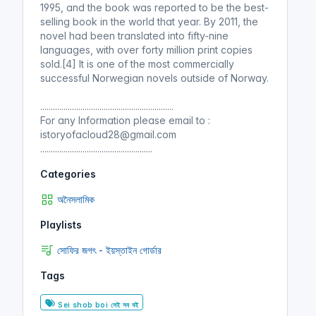
1995, and the book was reported to be the best-
selling book in the world that year. By 2011, the
novel had been translated into fifty-nine
languages, with over forty million print copies
sold.[4] It is one of the most commercially
successful Norwegian novels outside of Norway.
...............................................................
For any Information please email to :
istoryofacloud28@gmail.com
.....................................................
Categories
অনৈসলামিক
Playlists
সোফির জগৎ - ইয়স্তাইন গোর্ডার
Tags
Sei shob boi সেই সব বই