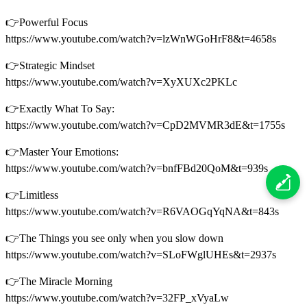
👉Powerful Focus
https://www.youtube.com/watch?v=lzWnWGoHrF8&t=4658s
👉Strategic Mindset
https://www.youtube.com/watch?v=XyXUXc2PKLc
👉Exactly What To Say:
https://www.youtube.com/watch?v=CpD2MVMR3dE&t=1755s
👉Master Your Emotions:
https://www.youtube.com/watch?v=bnfFBd20QoM&t=939s
👉Limitless
https://www.youtube.com/watch?v=R6VAOGqYqNA&t=843s
👉The Things you see only when you slow down
https://www.youtube.com/watch?v=SLoFWglUHEs&t=2937s
👉The Miracle Morning
https://www.youtube.com/watch?v=32FP_xVyaLw