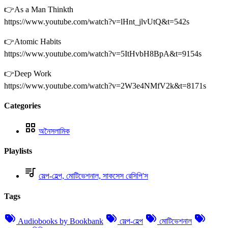
👉As a Man Thinkth
https://www.youtube.com/watch?v=lHnt_jlvUtQ&t=542s
👉Atomic Habits
https://www.youtube.com/watch?v=5ItHvbH8BpA&t=9154s
👉Deep Work
https://www.youtube.com/watch?v=2W3e4NMfV2k&t=8171s
Categories
অনৈসলামিক
Playlists
সেল্প-হেল্প, মোটিভেশনাল, সাকসেস রেসিপি'স
Tags
Audiobooks by Bookbank
সেল্প-হেল্প
মোটিভেশনাল