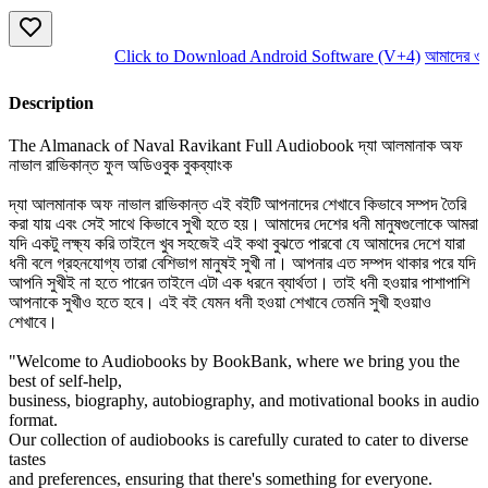
Click to Download Android Software (V+4)
আমাদের ওয়েব
Description
The Almanack of Naval Ravikant Full Audiobook দ্যা আলমানাক অফ
নাভাল রাভিকান্ত ফুল অডিওবুক বুকব্যাংক
দ্যা আলমানাক অফ নাভাল রাভিকান্ত এই বইটি আপনাদের শেখাবে কিভাবে সম্পদ তৈরি
করা যায় এবং সেই সাথে কিভাবে সুখী হতে হয়। আমাদের দেশের ধনী মানুষগুলোকে আমরা
যদি একটু লক্ষ্য করি তাইলে খুব সহজেই এই কথা বুঝতে পারবো যে আমাদের দেশে যারা
ধনী বলে গ্রহনযোগ্য তারা বেশিভাগ মানুষই সুখী না। আপনার এত সম্পদ থাকার পরে যদি
আপনি সুখীই না হতে পারেন তাইলে এটা এক ধরনে ব্যার্থতা। তাই ধনী হওয়ার পাশাপাশি
আপনাকে সুখীও হতে হবে। এই বই যেমন ধনী হওয়া শেখাবে তেমনি সুখী হওয়াও
শেখাবে।
"Welcome to Audiobooks by BookBank, where we bring you the
best of self-help,
business, biography, autobiography, and motivational books in audio
format.
Our collection of audiobooks is carefully curated to cater to diverse
tastes
and preferences, ensuring that there's something for everyone.