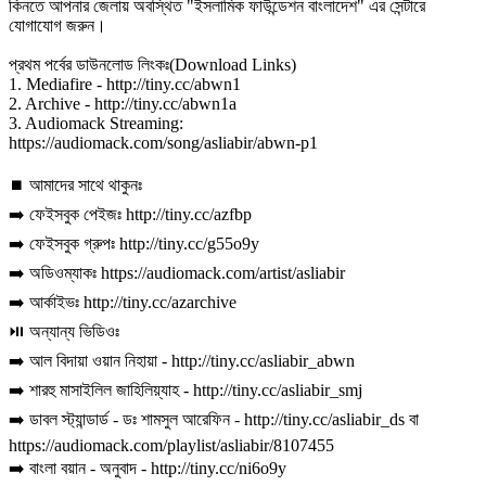
কিনতে আপনার জেলায় অবস্থিত "ইসলামিক ফাউন্ডেশন বাংলাদেশ" এর সেন্টারে
যোগাযোগ জরুন।
প্রথম পর্বের ডাউনলোড লিংকঃ(Download Links)
1. Mediafire - http://tiny.cc/abwn1
2. Archive - http://tiny.cc/abwn1a
3. Audiomack Streaming:
https://audiomack.com/song/asliabir/abwn-p1
⏹ আমাদের সাথে থাকুনঃ
➡️ ফেইসবুক পেইজঃ http://tiny.cc/azfbp
➡️ ফেইসবুক গ্রুপঃ http://tiny.cc/g55o9y
➡️ অডিওম্যাকঃ https://audiomack.com/artist/asliabir
➡️ আর্কাইভঃ http://tiny.cc/azarchive
⏯ অন্যান্য ভিডিওঃ
➡️ আল বিদায়া ওয়ান নিহায়া - http://tiny.cc/asliabir_abwn
➡️ শারহু মাসাইলিল জাহিলিয়্যাহ - http://tiny.cc/asliabir_smj
➡️ ডাবল স্ট্যান্ডার্ড - ডঃ শামসুল আরেফিন - http://tiny.cc/asliabir_ds বা
https://audiomack.com/playlist/asliabir/8107455
➡️ বাংলা বয়ান - অনুবাদ - http://tiny.cc/ni6o9y