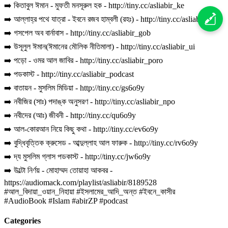
➡️ কিতাবুল ঈমান - মুফতী মনসূরুল হক - http://tiny.cc/asliabir_ke
➡️ আল্লাহ্‌র পথে যাত্রা - ইবনে রজব হাম্বলী (রহঃ) - http://tiny.cc/asliabir_apj
➡️ গসপেল অব বার্নাবাস - http://tiny.cc/asliabir_gob
➡️ উসূলুল ঈমান(ঈমানের মৌলিক নীতিমালা) - http://tiny.cc/asliabir_ui
➡️ পড়ো - ওমর আল জাবির - http://tiny.cc/asliabir_poro
➡️ পডকাস্ট - http://tiny.cc/asliabir_podcast
➡️ বাতায়ন - মুসলিম মিডিয়া - http://tiny.cc/gs6o9y
➡️ নবীজির (সাঃ) পদাঙ্ক অনুসরণ - http://tiny.cc/asliabir_npo
➡️ নবীদের (আঃ) জীবনী - http://tiny.cc/qu6o9y
➡️ আল-কোরআন নিয়ে কিছু কথা - http://tiny.cc/ev6o9y
➡️ বুদ্ধিবৃত্তিক ক্রুসেড - আব্দুল্লাহ আল ফারুক - http://tiny.cc/rv6o9y
➡️ দ্য মুসলিম গ্লাস পডকাস্ট - http://tiny.cc/jw6o9y
➡️ উল্টো নির্ণয় - মোহাম্মদ তোয়াহা আকবর -
https://audiomack.com/playlist/asliabir/8189528
#আল_বিদায়া_ওয়ান_নিহায়া #ইসলামের_আদি_অন্ত #ইবনে_কাসীর
#AudioBook #Islam #abirZP #podcast
Categories