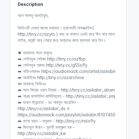
Description
i
r
n
f
আস সালামু আলাইকুম,
g
u
s
l
ভিডিওটি দেখার জন্যে ধন্যবাদ। চ্যানেলটি সাবস্ক্রাইভ(
l
http://tiny.cc/azyts ) করা না থাকলে এখনি করে দিন আর সাথে
লাইক, কমেন্ট আর শেয়ার করে অন্যদের জানা ব্যবস্থা করে দিন।
s
c
⏹ আমাদের সাথে থাকুনঃ
r
➡️ ফেইসবুক পেইজঃ http://tiny.cc/azfbp
e
➡️ ফেইসবুক গ্রুপঃ http://tiny.cc/g55o9y
e
➡️ অডিওম্যাকঃ https://audiomack.com/artist/asliabir
n
➡️ আর্কাইভঃ http://tiny.cc/azarchive
⏯ অন্যান্য ভিডিওঃ
➡️ আল বিদায়া ওয়ান নিহায়া - http://tiny.cc/asliabir_abwn
➡️ শারহু মাসাইলিল জাহিলিয়্যাহ - http://tiny.cc/asliabir_smj
➡️ ডাবল স্ট্যান্ডার্ড - ডঃ শামসুল আরেফিন -
http://tiny.cc/asliabir_ds বা
https://audiomack.com/playlist/asliabir/8107455
➡️ বাংলা বয়ান - অনুবাদ - http://tiny.cc/ni6o9y
➡️ কিতাবুল ঈমান - মুফতী মনসূরুল হক -
http://tiny.cc/asliabir_ke