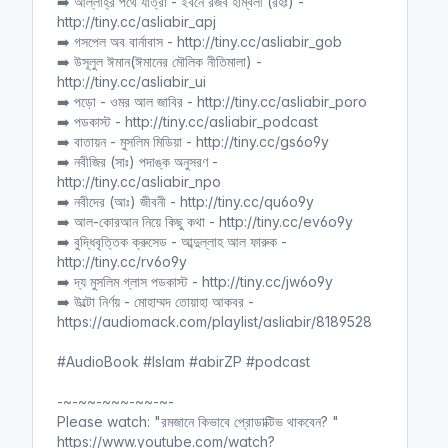
➡️ আল্লাহ্‌র পথে যাত্রা - ইবনে রজব হাম্বলী (রহঃ) -
http://tiny.cc/asliabir_apj
➡️ গসপেল অব বার্নাবাস - http://tiny.cc/asliabir_gob
➡️ উসূলুল ঈমান(ঈমানের মৌলিক নীতিমালা) -
http://tiny.cc/asliabir_ui
➡️ পড়ো - ওমর আল জাবির - http://tiny.cc/asliabir_poro
➡️ পডকাস্ট - http://tiny.cc/asliabir_podcast
➡️ বাতায়ন - মুসলিম মিডিয়া - http://tiny.cc/gs6o9y
➡️ নবীজির (সাঃ) পদাঙ্ক অনুসরণ -
http://tiny.cc/asliabir_npo
➡️ নবীদের (আঃ) জীবনী - http://tiny.cc/qu6o9y
➡️ আল-কোরআন নিয়ে কিছু কথা - http://tiny.cc/ev6o9y
➡️ বুদ্ধিবৃত্তিক ক্রুসেড - আব্দুল্লাহ আল ফারুক -
http://tiny.cc/rv6o9y
➡️ দ্য মুসলিম গ্লাস পডকাস্ট - http://tiny.cc/jw6o9y
➡️ উল্টো নির্ণয় - মোহাম্মদ তোয়াহা আকবর -
https://audiomack.com/playlist/asliabir/8189528
#AudioBook #Islam #abirZP #podcast
-~-~~-~~~-~~-~-
Please watch: "রমজানে কিভাবে প্রোডাক্টিভ থাকবেন? "
https://www.youtube.com/watch?