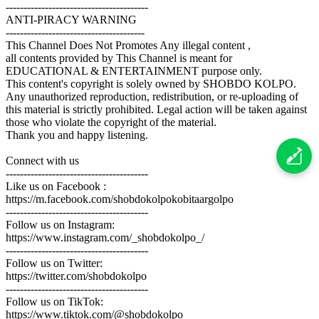
----------------------------------------
ANTI-PIRACY WARNING
---------------------------------------
This Channel Does Not Promotes Any illegal content ,
all contents provided by This Channel is meant for
EDUCATIONAL & ENTERTAINMENT purpose only.
This content's copyright is solely owned by SHOBDO KOLPO.
Any unauthorized reproduction, redistribution, or re-uploading of
this material is strictly prohibited. Legal action will be taken against
those who violate the copyright of the material.
Thank you and happy listening.
Connect with us
----------------------------------------
Like us on Facebook :
https://m.facebook.com/shobdokolpokobitaargolpo
----------------------------------------
Follow us on Instagram:
https://www.instagram.com/_shobdokolpo_/
----------------------------------------
Follow us on Twitter:
https://twitter.com/shobdokolpo
----------------------------------------
Follow us on TikTok:
https://www.tiktok.com/@shobdokolpo