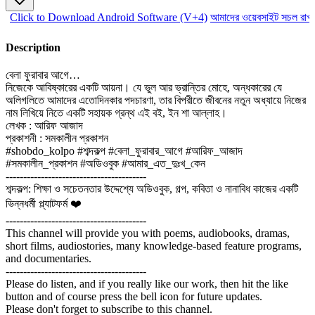
Click to Download Android Software (V+4)
আমাদের ওয়েবসাইট সচল রাখত
Description
বেলা ফুরাবার আগে…
নিজেকে আবিষ্কারের একটি আয়না। যে ভুল আর ভ্রান্তির মোহে, অন্ধকারের যে
অলিগলিতে আমাদের এতোদিনকার পদচারণা, তার বিপরীতে জীবনের নতুন অধ্যায়ে নিজের
নাম লিখিয়ে নিতে একটি সহায়ক গ্রন্থ এই বই, ইন শা আল্লাহ।
লেখক : আরিফ আজাদ
প্রকাশনী : সমকালীন প্রকাশন
#shobdo_kolpo #শব্দকল্প #বেলা_ফুরাবার_আগে #আরিফ_আজাদ
#সমকালীন_প্রকাশন #অডিওবুক #আমার_এত_দুঃখ_কেন
----------------------------------------
শব্দকল্প: শিক্ষা ও সচেতনতার উদ্দেশ্যে অডিওবুক, গল্প, কবিতা ও নানাবিধ কাজের একটি
ভিন্নধর্মী প্ল্যাটফর্ম ❤️
----------------------------------------
This channel will provide you with poems, audiobooks, dramas,
short films, audiostories, many knowledge-based feature programs,
and documentaries.
----------------------------------------
Please do listen, and if you really like our work, then hit the like
button and of course press the bell icon for future updates.
Please don't forget to subscribe to this channel.