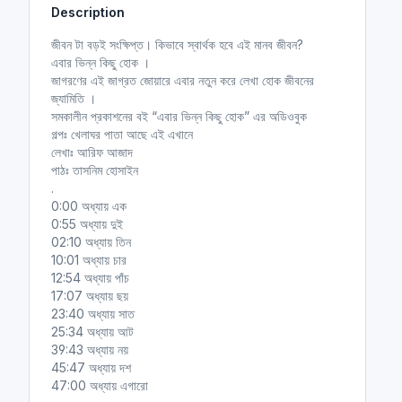
Description
i
r
n
f
জীবন টা বড়ই সংক্ষিপ্ত। কিভাবে স্বার্থক হবে এই মানব জীবন?
g
u
এবার ভিন্ন কিছু হোক ।
s
l
জাগরণের এই জাগ্রত জোয়ারে এবার নতুন করে লেখা হোক জীবনের
l
জ্যামিতি ।
সমকালীন প্রকাশনের বই “এবার ভিন্ন কিছু হোক” এর অডিওবুক
s
গল্পঃ খেলাঘর পাতা আছে এই এখানে
c
লেখাঃ আরিফ আজাদ
r
পাঠঃ তাসনিম হোসাইন
e
.
e
0:00 অধ্যায় এক
n
0:55 অধ্যায় দুই
02:10 অধ্যায় তিন
10:01 অধ্যায় চার
12:54 অধ্যায় পাঁচ
17:07 অধ্যায় ছয়
23:40 অধ্যায় সাত
25:34 অধ্যায় আট
39:43 অধ্যায় নয়
45:47 অধ্যায় দশ
47:00 অধ্যায় এগারো