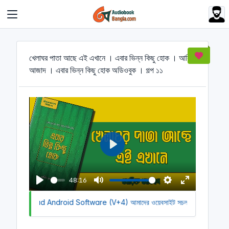
Cookies management panel
খেলাঘর পাতা আছে এই এখানে । এবার ভিন্ন কিছু হোক । আরিফ
আজাদ । এবার ভিন্ন কিছু হোক অডিওবুক । গল্প ১১
P
l
a
48:16
y
P
M
S
E
to Download Android Software (V+4)
l
u
আমাদের ওয়েবসাইট সচল রাখতে আমাদের অ
e
n
a
t
t
t
y
e
t
e