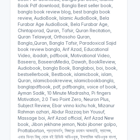
Book Pdf download, Bangla Best seller book,
bangla book review blog, best bangla book
review, AudioBook, Islamic AudioBook, Bela
Furabar Age AudioBook, Bela Furabar Age,
Chintaporad, Quran, Tafsir, Quran Recitation,
Quran Telawyat, Orthosoho Quran,
Bangla_Quran, Bangla Tafsir, Paradoxical Sajid
book review bangla, Arif Azad, Educational
Video, ibadah, pdfbook, Motivational Video,
Baseera, BaseeraMedia, Dawah, BookReview,
Audiobook, bangla Book, Banglaboi, boi, book,
bestsellerbook, Bestbook, islamicbook, islam,
Quran, islamicbookreview, islamicbookbangla,
banglapdfbook, pdf, pdfbangla, voice of book,
Ayman Sadik, 10 Minute Madrasha, Pi fingers
Motivation, 2.0 Two Point Zero, Neuron Plus,
Subject Review, Ebar vinno kichu hok, Mizanur
Rahman azhari, Abdur Razzaq bin Yousuf,
Massage boi, Arif Azad official, Arif Azad New
book, Jibon jekhane jemon, Nobi jiboner golpo,
Prottaborton, প্রত্যাবর্তন, মিজানুর রহমান আজহারি, ম্যাসেজ,
এবার ভিন্ন কিছু হোক বই রিভিউ অডিওবুক, ইসলামিক অডিওবুক বাংলা,