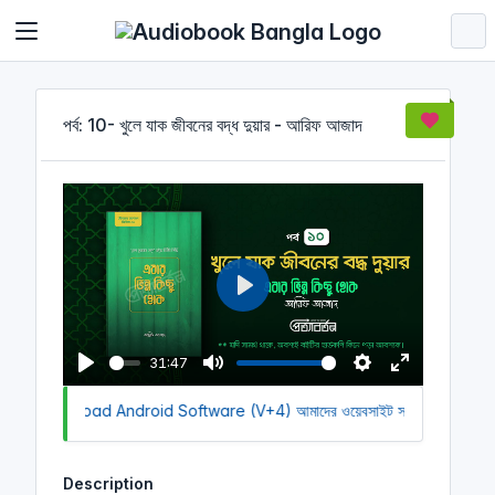
Cookies management panel
পর্ব: 10- খুলে যাক জীবনের বদ্ধ দুয়ার - আরিফ আজাদ
P
l
a
31:47
y
P
M
S
E
k to Download Android Software (V+4)
l
u
আমাদের ওয়েবসাইট সচল রাখতে আমাদের
e
n
a
t
t
t
y
e
t
e
Description
i
r