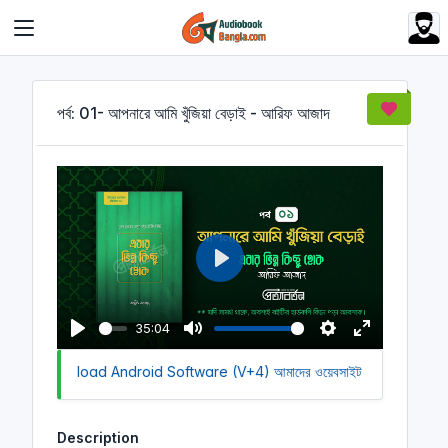
Cookies management panel
পর্ব: 01- আপনারে আমি খুঁজিয়া বেড়াই - আরিফ আজাদ
P
l
a
35:04
y
P
M
S
E
ck to Download Android Software (V+4)
l
u
আমাদের ওয়েবসাইট সচল রাখতে আমাদে
e
n
a
t
t
t
y
e
t
e
Description
i
r