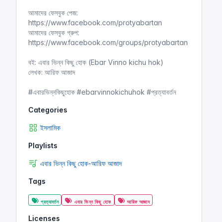
n
f
আমাদের ফেসবুক পেজ:
g
u
https://www.facebook.com/protyabartan
s
l
আমাদের ফেসবুক গ্রুপ:
l
https://www.facebook.com/groups/protyabartan
s
বই: এবার ভিন্ন কিছু হোক (Ebar Vinno kichu hok)
c
লেখক: আরিফ আজাদ
r
e
#এবারভিন্নকিছুহোক #ebarvinnokichuhok #প্রত্যাবর্তন
e
Categories
n
ইসলামিক
Playlists
এবার ভিন্ন কিছু হোক-আরিফ আজাদ
Tags
প্রত্যাবর্তন
এবার ভিন্ন কিছু হোক
আরিফ আজাদ
Licenses