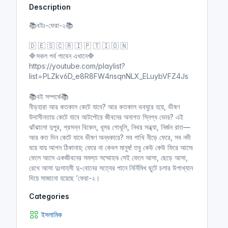
Description
i
r
n
f
📚বইঃ-ফেরা-২📚
g
u
s
l
🇩 🇪 🇸 🇨 🇷 🇮 🇵 🇹 🇮 🇴 🇳
l
🔷সকল পর্ব পাবেন এখানে🔷
https://youtube.com/playlist?
s
list=PLZkv6D_e8R8FW4nsqnNLX_ELuybVFZ4Js
c
r
📚বই সম্পর্কে📚
e
নীড়হারা আর কতকাল কেটে যাবে? আর কতকাল ভবঘুরে হয়ে, ভীষণ
e
উদাসীনতায় কেটে যাবে আটপৌরে জীবনের অনাগত স্নিগ্ধ ভাের? এই
n
ঝাঁঝালাে দুপুর, প্রসন্ন বিকেল, ধূসর গােধূলি, নিথর সন্ধ্যা, নির্জন রাত—
আর কত দিন কেটে যাবে ভীষণ অন্ধকারে? সব পাখি নীড়ে ফেরে, সব নদী
বয়ে যায় আপন ঠিকানায়; ফেরে না কেবল মানুষ! তবু কেউ কেউ ফিরে আসে৷
ফেলে আসে একজীবনের সমস্ত সম্মােহন৷ সেই ফেলে আসা, ছেড়ে আসা,
রেখে আসা দুঃসাহসী দু-বােনের সত্যের পানে নির্নিমিখ ছুটে চলার উপাখ্যান
দিয়ে সাজানাে হয়েছে ‘ফেরা-২।
Categories
ইসলামিক