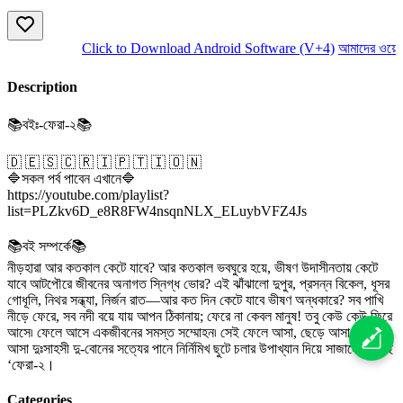
Click to Download Android Software (V+4)
আমাদের ওয়েবস
Description
📚বইঃ-ফেরা-২📚
🇩 🇪 🇸 🇨 🇷 🇮 🇵 🇹 🇮 🇴 🇳
🔷সকল পর্ব পাবেন এখানে🔷
https://youtube.com/playlist?
list=PLZkv6D_e8R8FW4nsqnNLX_ELuybVFZ4Js
📚বই সম্পর্কে📚
নীড়হারা আর কতকাল কেটে যাবে? আর কতকাল ভবঘুরে হয়ে, ভীষণ উদাসীনতায় কেটে
যাবে আটপৌরে জীবনের অনাগত স্নিগ্ধ ভাের? এই ঝাঁঝালাে দুপুর, প্রসন্ন বিকেল, ধূসর
গােধূলি, নিথর সন্ধ্যা, নির্জন রাত—আর কত দিন কেটে যাবে ভীষণ অন্ধকারে? সব পাখি
নীড়ে ফেরে, সব নদী বয়ে যায় আপন ঠিকানায়; ফেরে না কেবল মানুষ! তবু কেউ কেউ ফিরে
আসে৷ ফেলে আসে একজীবনের সমস্ত সম্মােহন৷ সেই ফেলে আসা, ছেড়ে আসা, রেখে
আসা দুঃসাহসী দু-বােনের সত্যের পানে নির্নিমিখ ছুটে চলার উপাখ্যান দিয়ে সাজানাে হয়েছে
‘ফেরা-২।
Categories