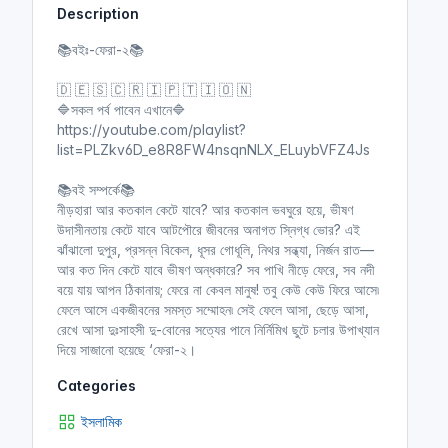
Description
i
r
n
f
📚বইঃ-ফেরা-২📚
g
u
s
l
🇩 🇪 🇸 🇨 🇷 🇮 🇵 🇹 🇮 🇴 🇳
l
🔷সকল পর্ব পাবেন এখানে🔷
https://youtube.com/playlist?
s
list=PLZkv6D_e8R8FW4nsqnNLX_ELuybVFZ4Js
c
r
📚বই সম্পর্কে📚
e
নীড়হারা আর কতকাল কেটে যাবে? আর কতকাল ভবঘুরে হয়ে, ভীষণ
e
উদাসীনতায় কেটে যাবে আটপৌরে জীবনের অনাগত স্নিগ্ধ ভাের? এই
n
ঝাঁঝালাে দুপুর, প্রসন্ন বিকেল, ধূসর গােধূলি, নিথর সন্ধ্যা, নির্জন রাত—
আর কত দিন কেটে যাবে ভীষণ অন্ধকারে? সব পাখি নীড়ে ফেরে, সব নদী
বয়ে যায় আপন ঠিকানায়; ফেরে না কেবল মানুষ! তবু কেউ কেউ ফিরে আসে৷
ফেলে আসে একজীবনের সমস্ত সম্মােহন৷ সেই ফেলে আসা, ছেড়ে আসা,
রেখে আসা দুঃসাহসী দু-বােনের সত্যের পানে নির্নিমিখ ছুটে চলার উপাখ্যান
দিয়ে সাজানাে হয়েছে ‘ফেরা-২।
Categories
ইসলামিক