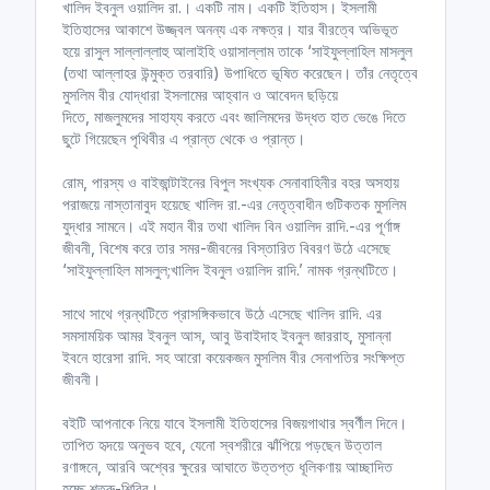
খালিদ ইবনুল ওয়ালিদ রা.। একটি নাম। একটি ইতিহাস। ইসলামী
ইতিহাসের আকাশে উজ্জ্বল অনন্য এক নক্ষত্র। যার বীরত্বে অভিভূত
হয়ে রাসুল সাল্লাল্লাহু আলাইহি ওয়াসাল্লাম তাকে ‘সাইফুল্লাহিল মাসলুল
(তথা আল্লাহর উন্মুক্ত তরবারি) উপাধিতে ভূষিত করেছেন। তাঁর নেতৃত্বে
মুসলিম বীর যোদ্ধারা ইসলামের আহ্বান ও আবেদন ছড়িয়ে
দিতে, মাজলুমদের সাহায্য করতে এবং জালিমদের উদ্ধত হাত ভেঙে দিতে
ছুটে গিয়েছেন পৃথিবীর এ প্রান্ত থেকে ও প্রান্ত।
রোম, পারস্য ও বাইজান্টাইনের বিপুল সংখ্যক সেনাবাহিনীর বহর অসহায়
পরাজয়ে নাস্তানাবুদ হয়েছে খালিদ রা.-এর নেতৃত্বাধীন গুটিকতক মুসলিম
যুদ্ধার সামনে। এই মহান বীর তথা খালিদ বিন ওয়ালিদ রাদি.-এর পূর্ণাঙ্গ
জীবনী, বিশেষ করে তার সমর-জীবনের বিস্তারিত বিবরণ উঠে এসেছে
‘সাইফুল্লাহিল মাসলুল;খালিদ ইবনুল ওয়ালিদ রাদি.’ নামক গ্রন্থটিতে।
সাথে সাথে গ্রন্থটিতে প্রাসঙ্গিকভাবে উঠে এসেছে খালিদ রাদি. এর
সমসাময়িক আমর ইবনুল আস, আবু উবাইদাহ ইবনুল জাররাহ, মুসান্না
ইবনে হারেসা রাদি. সহ আরো কয়েকজন মুসলিম বীর সেনাপতির সংক্ষিপ্ত
জীবনী।
বইটি আপনাকে নিয়ে যাবে ইসলামী ইতিহাসের বিজয়গাথার স্বর্ণীল দিনে।
তাপিত হৃদয়ে অনুভব হবে, যেনো স্বশরীরে ঝাঁপিয়ে পড়ছেন উত্তাল
রণাঙ্গনে, আরবি অশ্বের ক্ষুরের আঘাতে উত্তপ্ত ধূলিকণায় আচ্ছাদিত
হচ্ছে শত্রু-শিবির।