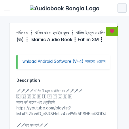
Cookies management panel
পর্বঃ-১০ ┇ খালিদ রাঃ ও হুনাইন যুদ্ধ ┇ খালিদ ইবনুল ওয়ালিদ
(রাঃ) ┇ Islamic Audio Book ┇ Fahim 3M ┇
Click to Download Android Software (V+4)
আমাদের ওয়েবসাইট সচল রাখতে আ
Description
🗡️🗡️🗡️🗡️খালিদ ইবনুল ওয়ালিদ রাঃ🗡️🗡️🗡️🗡️
🇩 🇪 🇸 🇨 🇷 🇮 🇵 🇹 🇮 🇴 🇳
সকল পর্ব পাবেন এই প্লেলিস্টে
https://youtube.com/playlist?
list=PLZkv6D_e8R8HeLz4zvl9Ak5PSHEcdSODJ
🗡️🗡️বই সম্পর্কে🗡️🗡️