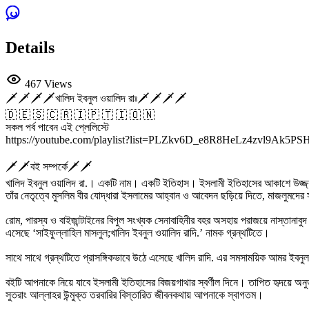
Details
467 Views
🗡️🗡️🗡️🗡️খালিদ ইবনুল ওয়ালিদ রাঃ🗡️🗡️🗡️🗡️
🇩 🇪 🇸 🇨 🇷 🇮 🇵 🇹 🇮 🇴 🇳
সকল পর্ব পাবেন এই প্লেলিস্টে
https://youtube.com/playlist?list=PLZkv6D_e8R8HeLz4zvl9Ak5P
🗡️🗡️বই সম্পর্কে🗡️🗡️
খালিদ ইবনুল ওয়ালিদ রা.। একটি নাম। একটি ইতিহাস। ইসলামী ইতিহাসের আকাশে উজ্জ্বল 
তাঁর নেতৃত্বে মুসলিম বীর যোদ্ধারা ইসলামের আহ্বান ও আবেদন ছড়িয়ে দিতে, মাজলুমদের
রোম, পারস্য ও বাইজান্টাইনের বিপুল সংখ্যক সেনাবাহিনীর বহর অসহায় পরাজয়ে নাস্তানাবুদ
এসেছে ‘সাইফুল্লাহিল মাসলুল;খালিদ ইবনুল ওয়ালিদ রাদি.’ নামক গ্রন্থটিতে।
সাথে সাথে গ্রন্থটিতে প্রাসঙ্গিকভাবে উঠে এসেছে খালিদ রাদি. এর সমসাময়িক আমর ইবনু
বইটি আপনাকে নিয়ে যাবে ইসলামী ইতিহাসের বিজয়গাথার স্বর্ণীল দিনে। তাপিত হৃদয়ে অনু
সুতরাং আল্লাহর উন্মুক্ত তরবারির বিস্তারিত জীবনকথায় আপনাকে স্বাগতম।