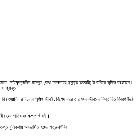
তাকে ‘সাইফুল্লাহিল মাসলুল (তথা আল্লাহর উন্মুক্ত তরবারি) উপাধিতে ভূষিত করেছেন।
ে ও প্রান্ত।
 বিন ওয়ালিদ রাদি.-এর পূর্ণাঙ্গ জীবনী, বিশেষ করে তার সমর-জীবনের বিস্তারিত বিবরণ উঠে
বীর সেনাপতির সংক্ষিপ্ত জীবনী।
্তপ্ত ধূলিকণায় আচ্ছাদিত হচ্ছে শত্রু-শিবির।