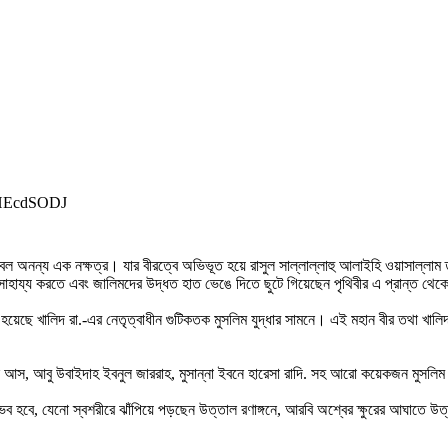
SHEcdSODJ
অনন্য এক নক্ষত্র। যার বীরত্বে অভিভূত হয়ে রাসুল সাল্লাল্লাহু আলাইহি ওয়াসাল্লাম 
 সাহায্য করতে এবং জালিমদের উদ্ধত হাত ভেঙে দিতে ছুটে গিয়েছেন পৃথিবীর এ প্রান্ত থেক
 হয়েছে খালিদ রা.-এর নেতৃত্বাধীন গুটিকতক মুসলিম যুদ্ধার সামনে। এই মহান বীর তথা খালিদ
ল আস, আবু উবাইদাহ ইবনুল জাররাহ, মুসান্না ইবনে হারেসা রাদি. সহ আরো কয়েকজন মুসলিম 
ভব হবে, যেনো স্বশরীরে ঝাঁপিয়ে পড়ছেন উত্তাল রণাঙ্গনে, আরবি অশ্বের ক্ষুরের আঘাতে উত