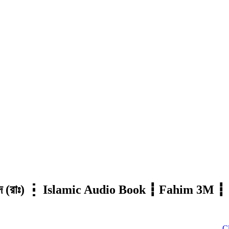
ওয়ালিদ (রাঃ) ┇ Islamic Audio Book ┇ Fahim 3M ┇
Click to