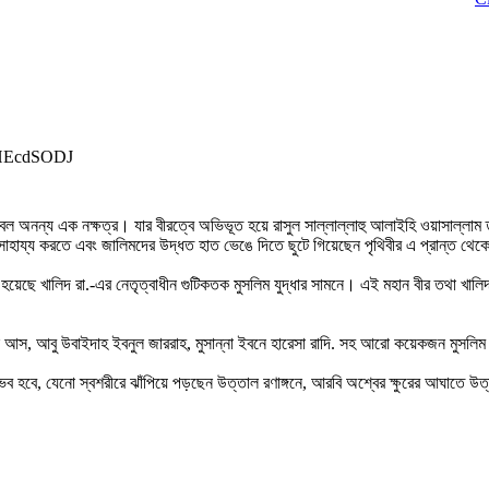
SHEcdSODJ
অনন্য এক নক্ষত্র। যার বীরত্বে অভিভূত হয়ে রাসুল সাল্লাল্লাহু আলাইহি ওয়াসাল্লাম 
 সাহায্য করতে এবং জালিমদের উদ্ধত হাত ভেঙে দিতে ছুটে গিয়েছেন পৃথিবীর এ প্রান্ত থেক
 হয়েছে খালিদ রা.-এর নেতৃত্বাধীন গুটিকতক মুসলিম যুদ্ধার সামনে। এই মহান বীর তথা খালিদ
ল আস, আবু উবাইদাহ ইবনুল জাররাহ, মুসান্না ইবনে হারেসা রাদি. সহ আরো কয়েকজন মুসলিম 
ভব হবে, যেনো স্বশরীরে ঝাঁপিয়ে পড়ছেন উত্তাল রণাঙ্গনে, আরবি অশ্বের ক্ষুরের আঘাতে উত