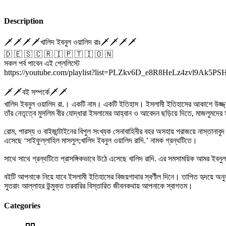
Description
🗡️🗡️🗡️🗡️খালিদ ইবনুল ওয়ালিদ রাঃ🗡️🗡️🗡️🗡️
🇩 🇪 🇸 🇨 🇷 🇮 🇵 🇹 🇮 🇴 🇳
সকল পর্ব পাবেন এই প্লেলিস্টে
https://youtube.com/playlist?list=PLZkv6D_e8R8HeLz4zvl9Ak5P
🗡️🗡️বই সম্পর্কে🗡️🗡️
খালিদ ইবনুল ওয়ালিদ রা.। একটি নাম। একটি ইতিহাস। ইসলামী ইতিহাসের আকাশে উজ্জ্বল 
তাঁর নেতৃত্বে মুসলিম বীর যোদ্ধারা ইসলামের আহ্বান ও আবেদন ছড়িয়ে দিতে, মাজলুমদের
রোম, পারস্য ও বাইজান্টাইনের বিপুল সংখ্যক সেনাবাহিনীর বহর অসহায় পরাজয়ে নাস্তানাবুদ
এসেছে ‘সাইফুল্লাহিল মাসলুল;খালিদ ইবনুল ওয়ালিদ রাদি.’ নামক গ্রন্থটিতে।
সাথে সাথে গ্রন্থটিতে প্রাসঙ্গিকভাবে উঠে এসেছে খালিদ রাদি. এর সমসাময়িক আমর ইবনু
বইটি আপনাকে নিয়ে যাবে ইসলামী ইতিহাসের বিজয়গাথার স্বর্ণীল দিনে। তাপিত হৃদয়ে অনু
সুতরাং আল্লাহর উন্মুক্ত তরবারির বিস্তারিত জীবনকথায় আপনাকে স্বাগতম।
Categories