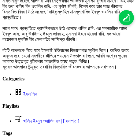
নাস্তানাবুদ হয়েছে খালিদ রা.-এর নেতৃত্বাধীন গুটিকতক মুসলিম যুদ্ধার সামনে। এই মহান
বীর তথা খালিদ বিন ওয়ালিদ রাদি.-এর পূর্ণাঙ্গ জীবনী, বিশেষ করে তার সমর-জীবনের
বিস্তারিত বিবরণ উঠে এসেছে ‘সাইফুল্লাহিল মাসলুল;খালিদ ইবনুল ওয়ালিদ রাদি.’ নামক
গ্রন্থটিতে।
সাথে সাথে গ্রন্থটিতে প্রাসঙ্গিকভাবে উঠে এসেছে খালিদ রাদি. এর সমসাময়িক আমর
ইবনুল আস, আবু উবাইদাহ ইবনুল জাররাহ, মুসান্না ইবনে হারেসা রাদি. সহ আরো
কয়েকজন মুসলিম বীর সেনাপতির সংক্ষিপ্ত জীবনী।
বইটি আপনাকে নিয়ে যাবে ইসলামী ইতিহাসের বিজয়গাথার স্বর্ণীল দিনে। তাপিত হৃদয়ে
অনুভব হবে, যেনো স্বশরীরে ঝাঁপিয়ে পড়ছেন উত্তাল রণাঙ্গনে, আরবি অশ্বের ক্ষুরের
আঘাতে উত্তপ্ত ধূলিকণায় আচ্ছাদিত হচ্ছে শত্রু-শিবির।
সুতরাং আল্লাহর উন্মুক্ত তরবারির বিস্তারিত জীবনকথায় আপনাকে স্বাগতম।
Categories
ইসলামিক
Playlists
খালিদ ইবনুল ওয়ালিদ রাঃ | [ সমাপ্ত ]
Tags