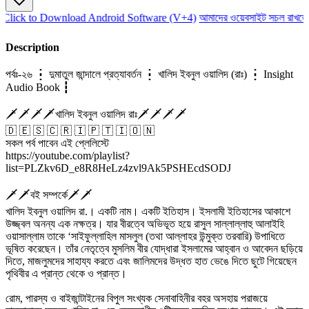
Click to Download Android Software (V+4)
আমাদের ওয়েবসাইট সচল রাখতে 
Description
পর্বঃ-২৬ ┇ দুমাতুল জান্দালে প্রত্যাবর্তন ┇ খালিদ ইবনুল ওয়ালিদ (রাঃ) ┇ Insight
Audio Book ┇
🗡️🗡️🗡️🗡️খালিদ ইবনুল ওয়ালিদ রাঃ🗡️🗡️🗡️🗡️
🇩 🇪 🇸 🇨 🇷 🇮 🇵 🇹 🇮 🇴 🇳
সকল পর্ব পাবেন এই প্লেলিস্টে
https://youtube.com/playlist?
list=PLZkv6D_e8R8HeLz4zvl9Ak5PSHEcdSODJ
🗡️🗡️বই সম্পর্কে🗡️🗡️
খালিদ ইবনুল ওয়ালিদ রা.। একটি নাম। একটি ইতিহাস। ইসলামী ইতিহাসের আকাশে
উজ্জ্বল অনন্য এক নক্ষত্র। যার বীরত্বে অভিভূত হয়ে রাসুল সাল্লাল্লাহু আলাইহি
ওয়াসাল্লাম তাকে ‘সাইফুল্লাহিল মাসলুল (তথা আল্লাহর উন্মুক্ত তরবারি) উপাধিতে
ভূষিত করেছেন। তাঁর নেতৃত্বে মুসলিম বীর যোদ্ধারা ইসলামের আহ্বান ও আবেদন ছড়িয়ে
দিতে, মাজলুমদের সাহায্য করতে এবং জালিমদের উদ্ধত হাত ভেঙে দিতে ছুটে গিয়েছেন
পৃথিবীর এ প্রান্ত থেকে ও প্রান্ত।
রোম, পারস্য ও বাইজান্টাইনের বিপুল সংখ্যক সেনাবাহিনীর বহর অসহায় পরাজয়ে