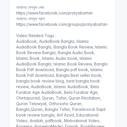
n
f
আমাদের ফেসবুক পেজ:
g
u
https://www.facebook.com/protyabartan
s
l
আমাদের ফেসবুক গ্রুপ:
l
https://www.facebook.com/groups/protyabartan
s
Video Related Tags :
c
AudioBook, AudioBook Bangla, Islamic
r
AudioBook Bangla, Bangla Book Review, Islamic
e
Book Review Bangla, Bangla Audio Book,
e
Islamic Book, Islamic Audio book, Islamic
n
AudioBook Bangla, Islamic Book Review, Bangla
Book Pdf download, Bangla pdf book, Islamic
Book Pdf download, Bangla Best seller book,
bangla book review blog, best bangla book
review, AudioBook, Islamic AudioBook, Bela
Furabar Age AudioBook, Bela Furabar Age,
Chintaporad, Quran, Tafsir, Quran Recitation,
Quran Telawyat, Orthosoho Quran,
Bangla_Quran, Bangla Tafsir, Paradoxical Sajid
book review bangla, Arif Azad, Educational
Video, ibadah, pdfbook, Motivational Video,
Baseera, BaseeraMedia, Dawah, BookReview,