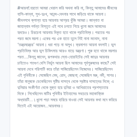
n
f
#আয়না!.হয়তো আমরা খেয়াল করি অথবা করি না, কিন্তু আমাদের জীবনের
g
u
হাসি-কান্না, সুখ-দুঃখ, আনন্দ-বেদনার সাথে জড়িয়ে থাকে আয়না।
s
l
জীবনপথে ক্লান্ত হয়ে আয়নায় আশ্রয় খুঁজি আমরা। জান্নাত বা
l
জাহান্নাম পর্যন্ত বিস্তৃত এই পথে চলতে গিয়ে ধুলো জমে আমাদের
হৃদয়েও। চিরচেনা আয়নায় বিকৃত হতে থাকে প্রতিবিম্ব। পরতের পর
s
পরত জমে ময়লা। একের পর এক হাতে তুলে নিই নানা মতবাদ, নানা
c
‘তন্ত্রমন্ত্রের’ আয়না। ধরা পড়ে না অসুখ। ক্রমাগত আয়না বদলাই। ভুল
r
প্রতিবিম্ব আর ভুল চিকিৎসায় আরও বাড়ে যন্ত্রণা। পুরু হতে থাকে ময়লার
e
পরত….কিন্তু জানেন, রূপকথার স্নো-হোয়াইটের সেই জাদুর আয়নার
e
চাইতেও শতগুণ বেশি নির্ভুল আয়না ছিল আমাদের পূর্বপুরুষদের কাছে? সেই
n
আয়না দেখে পরিপাটি করে তাঁরা সাজিয়েছিলেন নিজেদের। সাজিয়েছিলেন
এই পৃথিবীকে। সেজেছিল মেঘ, রোদ, জোছনা; সেজেছিল মরু, নদী, সাগর।
তাঁরা মানুষকে ডেকেছিলেন সৃষ্টির দাসত্ব থেকে স্রষ্টার দাসত্বের দিকে; এ
দুনিয়ার সংকীর্ণতা থেকে মুক্ত হয়ে দুনিয়া ও আখিরাতের প্রশস্ততার
দিকে। লিখেছিলেন মাটির পৃথিবীর ইতিহাসের সবচেয়ে মহাকাব্যিক
অধ্যায়টি…।.ধুলো পড়া সময়ে হারিয়ে যাওয়া সেই আয়নার কথা মনে করিয়ে
দিতেই এই আয়োজন…আয়নাঘর।