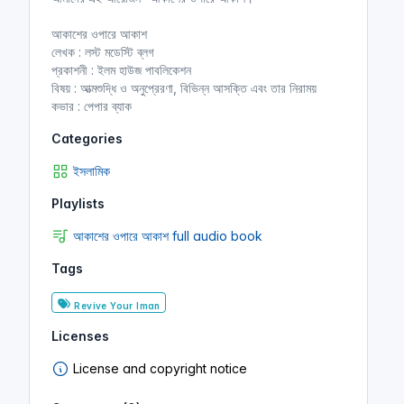
আকাশের ওপারে আকাশ
লেখক : লস্ট মডেস্টি ব্লগ
প্রকাশনী : ইলম হাউজ পাবলিকেশন
বিষয় : আত্মশুদ্ধি ও অনুপ্রেরণা, বিভিন্ন আসক্তি এবং তার নিরাময়
কভার : পেপার ব্যাক
Categories
ইসলামিক
Playlists
আকাশের ওপারে আকাশ full audio book
Tags
Revive Your Iman
Licenses
License and copyright notice