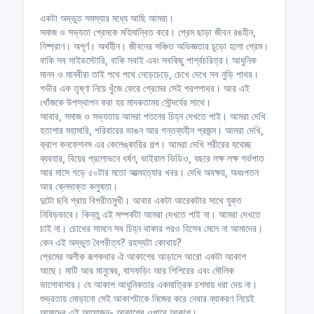
n
f
একটা অদ্ভুত সমস্যার মধ্যে আছি আমরা।
g
u
সমাজ ও সভ্যতা প্রেমকে মহিমান্বিত করে। প্রেম ছাড়া জীবন রঙহীন,
s
l
নিষ্প্রাণ। অপূর্ণ। অর্থহীন। জীবনের সঞ্চিত অভিজ্ঞতার চূড়ো হলো প্রেম।
l
বাকি সব সাইডস্টোরি, বাকি সবাই এবং সবকিছু পার্শ্বচরিত্র। আধুনিক
মানব ও মানবীরা তাই পথে পথে নেড়েচেড়ে, চেখে দেখে সব নুড়ি পাথর।
s
গভীর এক তৃষ্ণা নিয়ে খুঁজে ফেরে প্রেমের সেই পরশপাথর। আর এই
c
খোঁজকে উপস্থাপন করা হয় মাদকতাময় সৌন্দর্যের সাথে।
r
আবার, সমাজ ও সভ্যতায় আমরা পতনের চিহ্ন দেখতে পাই। আমরা দেখি
e
হতাশার মহামারি, পরিবারের ভাঙন আর গন্তব্যহীন প্রজন্ম। আমরা দেখি,
e
ক্রাশ কনফেশনস এর কেলেঙ্কারির গল্প। আমরা দেখি শরীরের যথেচ্ছ
n
ব্যবহার, বিয়ের প্রলোভনে ধর্ষণ, ভাইরাল ভিডিও, বছরে লক্ষ লক্ষ গর্ভপাত
আর মাসে গড়ে ৫০টার মতো আত্মহত্যার খবর। দেখি অবক্ষয়, অধঃপতন
আর ক্লেদাক্ত কলুষতা।
দুটো ছবি প্রায় বিপরীতমুখী। আবার একটা আরেকটার সাথে যুক্ত
নিবিড়ভাবে। কিন্তু এই সম্পর্কটা আমরা দেখতে পাই না। আমরা দেখতে
চাই না। চোখের সামনে সব চিহ্ন থাকার পরও হিসেব মেলে না আমাদের।
কেন এই অদ্ভুত বৈপরীত্য? রহস্যটা কোথায়?
প্রেমের অলীক রূপকথার ঐ আকাশের আড়ালে আরো একটা আকাশ
আছে। মাটি আর মানুষের, ঘাসফড়িং আর শিশিরের এবং মৌলিক
ভালোবাসার। যে আকাশ আধুনিকতার একমাত্রিক চশমায় ধরা দেয় না।
শুভ্রতায় মোড়ানো সেই আকাশটাকে নিজের করে নেবার ব্যাকরণ নিয়েই
আমাদের এই আয়োজন- আকাশের ওপারে আকাশ।