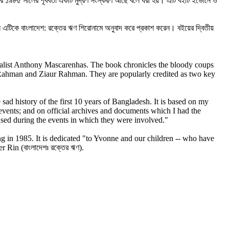
ের ১৯৮৫ সালের পূর্ববর্তী একটি মুদ্রণ সংস্করণ আছে বলে ধরা হয়। এটি বইটি ইভোনে ও
এটিকে বাংলাদেশ: রক্তের ঋণ শিরোনামে অনুবাদ করে প্রকাশ করেন। বইয়ের দ্বিতীয়
rnalist Anthony Mascarenhas. The book chronicles the bloody coups
r Rahman and Ziaur Rahman. They are popularly credited as two key
sad history of the first 10 years of Bangladesh. It is based on my
vents; and on official archives and documents which I had the
 used during the events in which they were involved."
 in 1985. It is dedicated "to Yvonne and our children -- who have
 Rin (বাংলাদেশঃ রক্তের ঋণ).