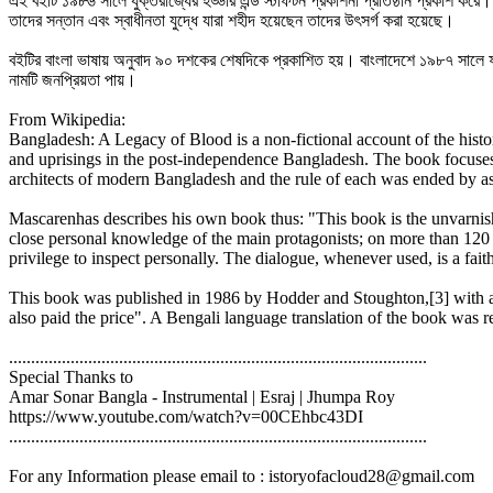
এই বইটি ১৯৮৬ সালে যুক্তরাজ্যের হড্ডার এন্ড স্টাফটন প্রকাশনা প্রতিষ্ঠান প্রকাশ কর
তাদের সন্তান এবং স্বাধীনতা যুদ্ধে যারা শহীদ হয়েছেন তাদের উৎসর্গ করা হয়েছে।
বইটির বাংলা ভাষায় অনুবাদ ৯০ দশকের শেষদিকে প্রকাশিত হয়। বাংলাদেশে ১৯৮৭ সালে 
নামটি জনপ্রিয়তা পায়।
From Wikipedia:
Bangladesh: A Legacy of Blood is a non-fictional account of the his
and uprisings in the post-independence Bangladesh. The book focuse
architects of modern Bangladesh and the rule of each was ended by as
Mascarenhas describes his own book thus: "This book is the unvarnished
close personal knowledge of the main protagonists; on more than 120 
privilege to inspect personally. The dialogue, whenever used, is a fa
This book was published in 1986 by Hodder and Stoughton,[3] with a c
also paid the price". A Bengali language translation of the book was re
...............................................................................................
Special Thanks to
Amar Sonar Bangla - Instrumental | Esraj | Jhumpa Roy
https://www.youtube.com/watch?v=00CEhbc43DI
...............................................................................................
For any Information please email to : istoryofacloud28@gmail.com