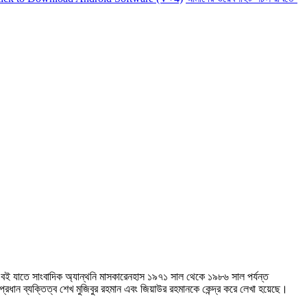
বই যাতে সাংবাদিক অ্যান্থনি মাসকারেনহাস ১৯৭১ সাল থেকে ১৯৮৬ সাল পর্যন্ত
ধান ব্যক্তিত্ব শেখ মুজিবুর রহমান এবং জিয়াউর রহমানকে কেন্দ্র করে লেখা হয়েছে।