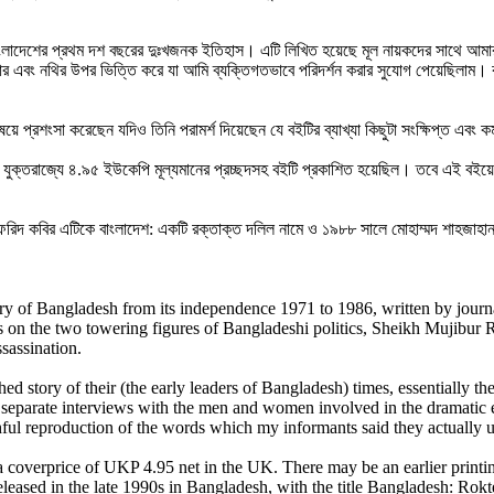
ত বাংলাদেশের প্রথম দশ বছরের দুঃখজনক ইতিহাস। এটি লিখিত হয়েছে মূল নায়কদের সাথে আমা
াগার এবং নথির উপর ভিত্তি করে যা আমি ব্যক্তিগতভাবে পরিদর্শন করার সুযোগ পেয়েছিলাম
়ে প্রশংসা করেছেন যদিও তিনি পরামর্শ দিয়েছেন যে বইটির ব্যাখ্যা কিছুটা সংক্ষিপ্ত এবং কম
ে। যুক্তরাজ্যে ৪.৯৫ ইউকেপি মূল্যমানের প্রচ্ছদসহ বইটি প্রকাশিত হয়েছিল। তবে এই বইয়
ফরিদ কবির এটিকে বাংলাদেশ: একটি রক্তাক্ত দলিল নামে ও ১৯৮৮ সালে মোহাম্মদ শাহজাহান 
tory of Bangladesh from its independence 1971 to 1986, written by jou
s on the two towering figures of Bangladeshi politics, Sheikh Mujibu
sassination.
 story of their (the early leaders of Bangladesh) times, essentially the 
separate interviews with the men and women involved in the dramatic e
ithful reproduction of the words which my informants said they actually
overprice of UKP 4.95 net in the UK. There may be an earlier printing
leased in the late 1990s in Bangladesh, with the title Bangladesh: Rokter