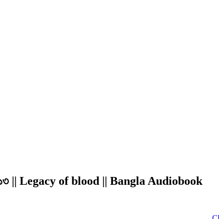
্ব ১০/১৩ || Legacy of blood || Bangla Audiobook
Click to D