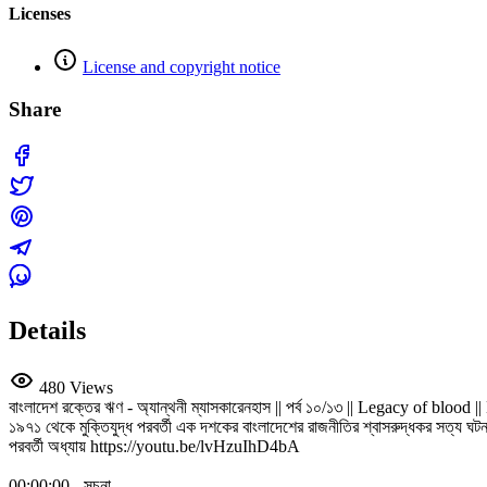
Licenses
License and copyright notice
Share
Details
480 Views
বাংলাদেশ রক্তের ঋণ - অ্যান্থনী ম্যাসকারেনহাস || পর্ব ১০/১৩ || Legacy of bloo
১৯৭১ থেকে মুক্তিযুদ্ধ পরবর্তী এক দশকের বাংলাদেশের রাজনীতির শ্বাসরুদ্ধকর সত্য ঘটন
পরবর্তী অধ্যায় https://youtu.be/lvHzuIhD4bA
00:00:00 - সূচনা