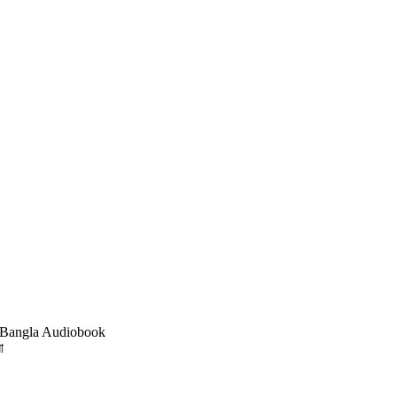
d || Bangla Audiobook
া