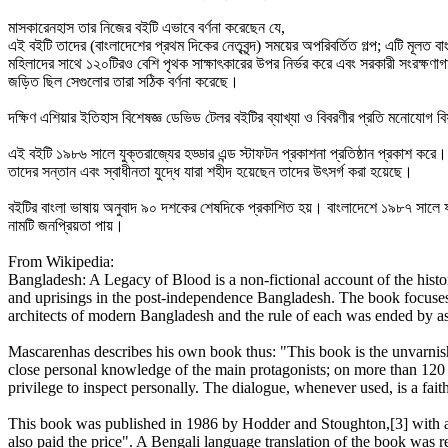
মাসকারেনহাস তার নিজের বইটি এভাবে বর্ণনা করেছেন যে,
এই বইটি তাদের (বাংলাদেশের প্রথম দিকের নেতৃবৃন্দ) সময়ের অপরিবর্তিত গল্প; এটি মূল
মহিলাদের সাথে ১২০টিরও বেশি পৃথক সাক্ষাৎকারের উপর নির্ভর করে এবং সরকারী সংরক্ষণ
জড়িত ছিল সেগুলোর তারা সঠিক বর্ণনা করেছে।
দক্ষিণ এশিয়ার ইতিহাস বিশেষজ্ঞ ডেভিড টেলর বইটির ব্যাখ্যা ও বিবরণীর প্রতি মনোযোগ বিষয
এই বইটি ১৯৮৬ সালে যুক্তরাজ্যের হড্ডার এন্ড স্টাফটন প্রকাশনা প্রতিষ্ঠান প্রকাশ কর
তাদের সন্তান এবং স্বাধীনতা যুদ্ধে যারা শহীদ হয়েছেন তাদের উৎসর্গ করা হয়েছে।
বইটির বাংলা ভাষায় অনুবাদ ৯০ দশকের শেষদিকে প্রকাশিত হয়। বাংলাদেশে ১৯৮৭ সালে 
নামটি জনপ্রিয়তা পায়।
From Wikipedia:
Bangladesh: A Legacy of Blood is a non-fictional account of the his
and uprisings in the post-independence Bangladesh. The book focuse
architects of modern Bangladesh and the rule of each was ended by as
Mascarenhas describes his own book thus: "This book is the unvarnished
close personal knowledge of the main protagonists; on more than 120 
privilege to inspect personally. The dialogue, whenever used, is a fa
This book was published in 1986 by Hodder and Stoughton,[3] with a c
also paid the price". A Bengali language translation of the book was re