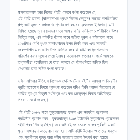
মাসকারেনহাস তার নিজের বইটি এভাবে বর্ণনা করেছেন যে,
এই বইটি তাদের (বাংলাদেশের প্রথম দিকের নেতৃবৃন্দ) সময়ের অপরিবর্তিত
গল্প; এটি মূলত বাংলাদেশের প্রথম দশ বছরের দুঃখজনক ইতিহাস। এটি
লিখিত হয়েছে মূল নায়কদের সাথে আমার ঘনিষ্ঠ ব্যক্তিগত পরিচিতির উপর
ভিত্তি করে, এই নাটকীয় ঘটনার সাথে জড়িত পুরুষ ও মহিলাদের সাথে
১২০টিরও বেশি পৃথক সাক্ষাৎকারের উপর নির্ভর করে এবং সরকারী
সংরক্ষণাগার এবং নথির উপর ভিত্তি করে যা আমি ব্যক্তিগতভাবে
পরিদর্শন করার সুযোগ পেয়েছিলাম। কথোপকথনগুলোর সম্পর্কে আমাকে
তথ্যকর্মীরা বলেছিলেন যে তারা আসলে যে ঘটনাগুলিতে জড়িত ছিল
সেগুলোর তারা সঠিক বর্ণনা করেছে।
দক্ষিণ এশিয়ার ইতিহাস বিশেষজ্ঞ ডেভিড টেলর বইটির ব্যাখ্যা ও বিবরণীর
প্রতি মনোযোগ বিষয়ে প্রশংসা করেছেন যদিও তিনি পরামর্শ দিয়েছেন যে
বইটির ব্যাখ্যা কিছুটা সংক্ষিপ্ত এবং কম গুরুত্বপূর্ণ বিষয়ে অতিরিক্ত
বিবরণ দেওয়া হয়েছে।
এই বইটি ১৯৮৬ সালে যুক্তরাজ্যের হড্ডার এন্ড স্টাফটন প্রকাশনা
প্রতিষ্ঠান প্রকাশ করে। যুক্তরাজ্যে ৪.৯৫ ইউকেপি মূল্যমানের প্রচ্ছদসহ
বইটি প্রকাশিত হয়েছিল। তবে এই বইয়ের ১৯৮৫ সালের পূর্ববর্তী একটি
মুদ্রণ সংস্করণ আছে বলে ধরা হয়। এটি বইটি ইভোনে ও তাদের সন্তান
এবং স্বাধীনতা যুদ্ধে যারা শহীদ হয়েছেন তাদের উৎসর্গ করা হয়েছে।