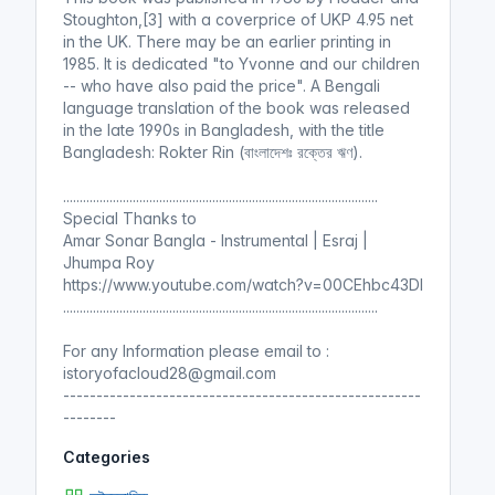
Stoughton,[3] with a coverprice of UKP 4.95 net
in the UK. There may be an earlier printing in
1985. It is dedicated "to Yvonne and our children
-- who have also paid the price". A Bengali
language translation of the book was released
in the late 1990s in Bangladesh, with the title
Bangladesh: Rokter Rin (বাংলাদেশঃ রক্তের ঋণ).
...............................................................................................
Special Thanks to
Amar Sonar Bangla - Instrumental | Esraj |
Jhumpa Roy
https://www.youtube.com/watch?v=00CEhbc43DI
...............................................................................................
For any Information please email to :
istoryofacloud28@gmail.com
------------------------------------------------------
--------
Categories