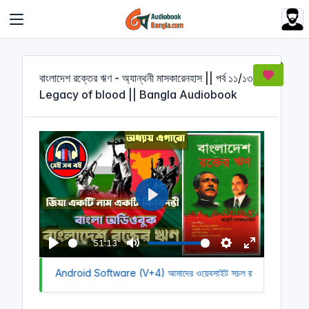
Cookies management panel
বাংলাদেশ রক্তের ঋণ - অ্যান্থনী মাসকারেনহাস || পর্ব ১১/১৩ ||
Legacy of blood || Bangla Audiobook
P
l
a
51:13
y
P
M
S
E
Download Android Software (V+4)
l
u
আমাদের ওয়েবসাইট সচল রাখতে আমাদের অর্থ
e
n
a
t
t
t
y
e
t
e