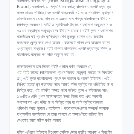
বাংলাদেশ: রক্তের ঋণ (ইংরেজি: Bangladesh: A Legacy of
Blood,. বাংলাদেশ: এ লিগ্যাসি অব ব্লাড; বাংলাদেশ: একটি রক্তাক্ত
দলিল নামেও পরিচিত) হল একটি বাস্তবধর্মী বই যাতে সাংবাদিক অ্যান্থনি
মাসকারেনহাস ১৯৭১ সাল থেকে ১৯৮৬ সাল পর্যন্ত বাংলাদেশের ইতিহাস
লিপিবদ্ধ করেছেন। বইটিতে স্বাধীনতা-উত্তর বাংলাদেশে অভ্যুত্থান ও
৭১ এর রক্তাক্ত অভ্যুত্থানের ইতিহাস রয়েছে। বইটি মূলত বাংলাদেশের
রাজনীতির দুই প্রধান ব্যক্তিত্ব শেখ মুজিবুর রহমান এবং জিয়াউর
রহমানকে কেন্দ্র করে লেখা হয়েছে। দুজনেরই শাসন শেষ হয়েছিল তাদের
গুপ্তহত্যার মাধ্যমে। বইটি বাংলায় বাংলাদেশ: একটি রক্তাক্ত দলিল ও
বাংলাদেশ: রক্তের ঋণ নামে অনুবাদ করা হয়।
মাসকারেনহাস তার নিজের বইটি এভাবে বর্ণনা করেছেন যে,
এই বইটি তাদের (বাংলাদেশের প্রথম দিকের নেতৃবৃন্দ) সময়ের অপরিবর্তিত
গল্প; এটি মূলত বাংলাদেশের প্রথম দশ বছরের দুঃখজনক ইতিহাস। এটি
লিখিত হয়েছে মূল নায়কদের সাথে আমার ঘনিষ্ঠ ব্যক্তিগত পরিচিতির উপর
ভিত্তি করে, এই নাটকীয় ঘটনার সাথে জড়িত পুরুষ ও মহিলাদের সাথে
১২০টিরও বেশি পৃথক সাক্ষাৎকারের উপর নির্ভর করে এবং সরকারী
সংরক্ষণাগার এবং নথির উপর ভিত্তি করে যা আমি ব্যক্তিগতভাবে
পরিদর্শন করার সুযোগ পেয়েছিলাম। কথোপকথনগুলোর সম্পর্কে আমাকে
তথ্যকর্মীরা বলেছিলেন যে তারা আসলে যে ঘটনাগুলিতে জড়িত ছিল
সেগুলোর তারা সঠিক বর্ণনা করেছে।
দক্ষিণ এশিয়ার ইতিহাস বিশেষজ্ঞ ডেভিড টেলর বইটির ব্যাখ্যা ও বিবরণীর