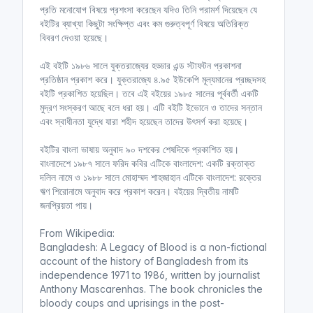
প্রতি মনোযোগ বিষয়ে প্রশংসা করেছেন যদিও তিনি পরামর্শ দিয়েছেন যে
বইটির ব্যাখ্যা কিছুটা সংক্ষিপ্ত এবং কম গুরুত্বপূর্ণ বিষয়ে অতিরিক্ত
বিবরণ দেওয়া হয়েছে।
এই বইটি ১৯৮৬ সালে যুক্তরাজ্যের হড্ডার এন্ড স্টাফটন প্রকাশনা
প্রতিষ্ঠান প্রকাশ করে। যুক্তরাজ্যে ৪.৯৫ ইউকেপি মূল্যমানের প্রচ্ছদসহ
বইটি প্রকাশিত হয়েছিল। তবে এই বইয়ের ১৯৮৫ সালের পূর্ববর্তী একটি
মুদ্রণ সংস্করণ আছে বলে ধরা হয়। এটি বইটি ইভোনে ও তাদের সন্তান
এবং স্বাধীনতা যুদ্ধে যারা শহীদ হয়েছেন তাদের উৎসর্গ করা হয়েছে।
বইটির বাংলা ভাষায় অনুবাদ ৯০ দশকের শেষদিকে প্রকাশিত হয়।
বাংলাদেশে ১৯৮৭ সালে ফরিদ কবির এটিকে বাংলাদেশ: একটি রক্তাক্ত
দলিল নামে ও ১৯৮৮ সালে মোহাম্মদ শাহজাহান এটিকে বাংলাদেশ: রক্তের
ঋণ শিরোনামে অনুবাদ করে প্রকাশ করেন। বইয়ের দ্বিতীয় নামটি
জনপ্রিয়তা পায়।
From Wikipedia:
Bangladesh: A Legacy of Blood is a non-fictional
account of the history of Bangladesh from its
independence 1971 to 1986, written by journalist
Anthony Mascarenhas. The book chronicles the
bloody coups and uprisings in the post-