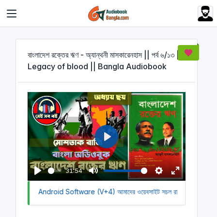
Cookies management panel
বাংলাদেশ রক্তের ঋণ - অ্যান্থনী মাসকারেনহাস || পর্ব ৬/১৩ ||
Legacy of blood || Bangla Audiobook
P
l
a
31:54
y
P
M
S
E
Download Android Software (V+4)
l
u
আমাদের ওয়েবসাইট সচল রাখতে আমাদের অর্থ
e
n
a
t
t
t
y
e
t
e