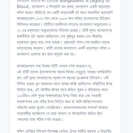
বাংলাদেশ: রক্তের ঋণ (ইংরেজি: Bangladesh: A Legacy of
Blood,. বাংলাদেশ: এ লিগ্যাসি অব ব্লাড; বাংলাদেশ: একটি রক্তাক্ত
দলিল নামেও পরিচিত) হল একটি বাস্তবধর্মী বই যাতে সাংবাদিক অ্যান্থনি
মাসকারেনহাস ১৯৭১ সাল থেকে ১৯৮৬ সাল পর্যন্ত বাংলাদেশের ইতিহাস
লিপিবদ্ধ করেছেন। বইটিতে স্বাধীনতা-উত্তর বাংলাদেশে অভ্যুত্থান ও
৭১ এর রক্তাক্ত অভ্যুত্থানের ইতিহাস রয়েছে। বইটি মূলত বাংলাদেশের
রাজনীতির দুই প্রধান ব্যক্তিত্ব শেখ মুজিবুর রহমান এবং জিয়াউর
রহমানকে কেন্দ্র করে লেখা হয়েছে। দুজনেরই শাসন শেষ হয়েছিল তাদের
গুপ্তহত্যার মাধ্যমে। বইটি বাংলায় বাংলাদেশ: একটি রক্তাক্ত দলিল ও
বাংলাদেশ: রক্তের ঋণ নামে অনুবাদ করা হয়।
মাসকারেনহাস তার নিজের বইটি এভাবে বর্ণনা করেছেন যে,
এই বইটি তাদের (বাংলাদেশের প্রথম দিকের নেতৃবৃন্দ) সময়ের অপরিবর্তিত
গল্প; এটি মূলত বাংলাদেশের প্রথম দশ বছরের দুঃখজনক ইতিহাস। এটি
লিখিত হয়েছে মূল নায়কদের সাথে আমার ঘনিষ্ঠ ব্যক্তিগত পরিচিতির উপর
ভিত্তি করে, এই নাটকীয় ঘটনার সাথে জড়িত পুরুষ ও মহিলাদের সাথে
১২০টিরও বেশি পৃথক সাক্ষাৎকারের উপর নির্ভর করে এবং সরকারী
সংরক্ষণাগার এবং নথির উপর ভিত্তি করে যা আমি ব্যক্তিগতভাবে
পরিদর্শন করার সুযোগ পেয়েছিলাম। কথোপকথনগুলোর সম্পর্কে আমাকে
তথ্যকর্মীরা বলেছিলেন যে তারা আসলে যে ঘটনাগুলিতে জড়িত ছিল
সেগুলোর তারা সঠিক বর্ণনা করেছে।
দক্ষিণ এশিয়ার ইতিহাস বিশেষজ্ঞ ডেভিড টেলর বইটির ব্যাখ্যা ও বিবরণীর