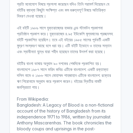
প্রতি মনোযোগ বিষয়ে প্রশংসা করেছেন যদিও তিনি পরামর্শ দিয়েছেন যে
বইটির ব্যাখ্যা কিছুটা সংক্ষিপ্ত এবং কম গুরুত্বপূর্ণ বিষয়ে অতিরিক্ত
বিবরণ দেওয়া হয়েছে।
এই বইটি ১৯৮৬ সালে যুক্তরাজ্যের হড্ডার এন্ড স্টাফটন প্রকাশনা
প্রতিষ্ঠান প্রকাশ করে। যুক্তরাজ্যে ৪.৯৫ ইউকেপি মূল্যমানের প্রচ্ছদসহ
বইটি প্রকাশিত হয়েছিল। তবে এই বইয়ের ১৯৮৫ সালের পূর্ববর্তী একটি
মুদ্রণ সংস্করণ আছে বলে ধরা হয়। এটি বইটি ইভোনে ও তাদের সন্তান
এবং স্বাধীনতা যুদ্ধে যারা শহীদ হয়েছেন তাদের উৎসর্গ করা হয়েছে।
বইটির বাংলা ভাষায় অনুবাদ ৯০ দশকের শেষদিকে প্রকাশিত হয়।
বাংলাদেশে ১৯৮৭ সালে ফরিদ কবির এটিকে বাংলাদেশ: একটি রক্তাক্ত
দলিল নামে ও ১৯৮৮ সালে মোহাম্মদ শাহজাহান এটিকে বাংলাদেশ: রক্তের
ঋণ শিরোনামে অনুবাদ করে প্রকাশ করেন। বইয়ের দ্বিতীয় নামটি
জনপ্রিয়তা পায়।
From Wikipedia:
Bangladesh: A Legacy of Blood is a non-fictional
account of the history of Bangladesh from its
independence 1971 to 1986, written by journalist
Anthony Mascarenhas. The book chronicles the
bloody coups and uprisings in the post-