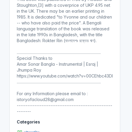
Stoughton,[3] with a coverprice of UKP 4.95 net
in the UK. There may be an earlier printing in
1985. It is dedicated "to Yvonne and our children
-- who have also paid the price". A Bengali
language translation of the book was released
in the late 1990s in Bangladesh, with the title
Bangladesh: Rokter Rin (বাংলাদেশঃ রক্তের ঋণ).
...............................................................................................
Special Thanks to
Amar Sonar Bangla - Instrumental | Esraj |
Jhumpa Roy
https://www.youtube.com/watch?v=00CEhbc43DI
...............................................................................................
For any Information please email to :
istoryofacloud28@gmail.com
------------------------------------------------------
--------
Categories