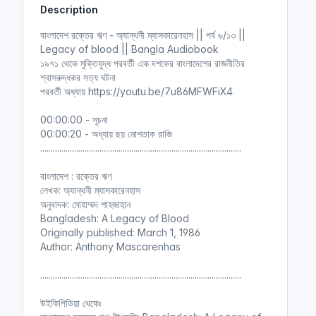
Description
i
r
n
f
বাংলাদেশ রক্তের ঋণ - অ্যান্থনী ম্যাসকারেনহাস || পর্ব ৬/১৩ ||
g
u
Legacy of blood || Bangla Audiobook
s
l
১৯৭১ থেকে মুক্তিযুদ্ধ পরবর্তী এক দশকের বাংলাদেশের রাজনীতির
l
শ্বাসরুদ্ধকর সত্য ঘটনা
পরবর্তী অধ্যায় https://youtu.be/7u86MFWFiX4
s
c
00:00:00 - সূচনা
r
00:00:20 - অধ্যায় ছয় মোশতাক রাজি
e
...............................................................................................
e
n
বাংলাদেশ : রক্তের ঋণ
লেখক: অ্যান্থনী ম্যাসকারেনহাস
অনুবাদক: মোহাম্মদ শাহজাহান
Bangladesh: A Legacy of Blood
Originally published: March 1, 1986
Author: Anthony Mascarenhas
...............................................................................................
উইকিপিডিয়া থেকেঃ