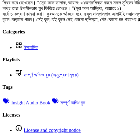
স্থির করে রেখেছেন। "(সূরা আত তালাক, আয়াত: ৩)অশ্রুসিক্ত নয়নে সকল মুমিনের উচিত
অথচ তারা উদাসীনতায় মুখ ফিরিয়ে রেখেছে। "(সূরা আল আম্বিয়া, আয়াত: ১)
সর্বোচ্চ কল্যাণ কামনা করা। কুরআনকে আঁকড়ে ধরে, রাসূল সাল্লাল্লাহু আলাইহি ওয়াসাল
কূলে ভেড়াতে পারব। সেই কূল,যেই কূলে নেই কোনো দুশ্চিন্তা, নেই কোনো মন খারাপের গল
Categories
ইসলামিক
Playlists
সম্পূর্ণ অডিও বুক (অনুপ্রেরণামূলক)
Tags
Insight Audio Book
সম্পূর্ণ অডিওবুক
Licenses
License and copyright notice