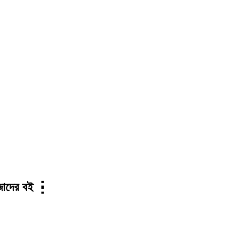
জাদের বই ┇