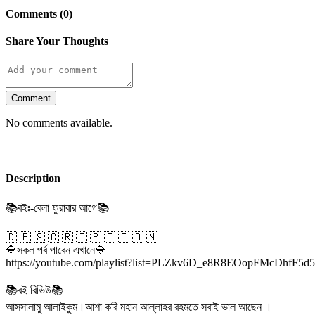
Comments (0)
Share Your Thoughts
Comment
No comments available.
Description
📚বইঃ-বেলা ফুরাবার আগে📚
🇩 🇪 🇸 🇨 🇷 🇮 🇵 🇹 🇮 🇴 🇳
🔷সকল পর্ব পাবেন এখানে🔷
https://youtube.com/playlist?list=PLZkv6D_e8R8EOopFMcDhfF5
📚বই রিভিউ📚
আসসালামু আলাইকুম।আশা করি মহান আল্লাহর রহমতে সবাই ভাল আছেন ।