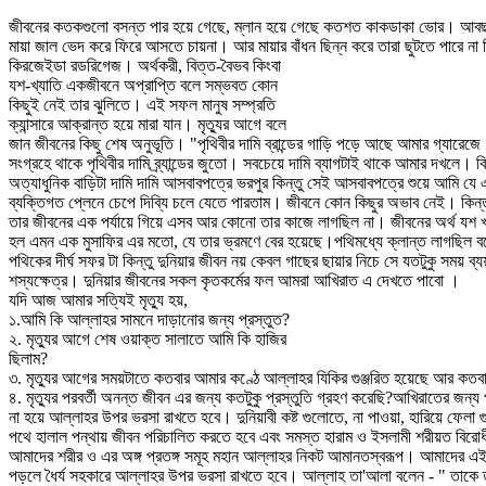
জীবনের কতকগুলো বসন্ত পার হয়ে গেছে, ম্লান হয়ে গেছে কতশত কাকডাকা ভোর। আবছা স্
মায়া জাল ভেদ করে ফিরে আসতে চায়না। আর মায়ার বাঁধন ছিন্ন করে তারা ছুটতে পারে 
কিরজেইডা রডরিগেজ। অর্থকরী, বিত্ত-বৈভব কিংবা
যশ-খ্যাতি একজীবনে অপ্রাপ্তি বলে সম্ভবত কোন
কিছুই নেই তার ঝুলিতে। এই সফল মানুষ সম্প্রতি
ক্যান্সারে আক্রান্ত হয়ে মারা যান। মৃত্যুর আগে বলে
জান জীবনের কিছু শেষ অনুভূতি। "পৃথিবীর দামি ব্রান্ডের গাড়ি পড়ে আছে আমার গ্যার
সংগ্রহে থাকে পৃথিবীর দামি ব্র্যান্ডের জুতো। সবচেয়ে দামি ব্যাগটাই থাকে আমার দখ
অত্যাধুনিক বাড়িটা দামি দামি আসবাবপত্রে ভরপুর কিন্তু সেই আসবাবপত্রে শুয়ে আমি
ব্যক্তিগত প্লেনে চেপে দিব্যি চলে যেতে পারতাম। জীবনে কোন কিছুর অভাব নেই। কিন্
তার জীবনের এক পর্যায়ে গিয়ে এসব আর কোনো তার কাজে লাগছিল না। জীবনের অর্থ যশ খ্যা
হল এমন এক মুসাফির এর মতো, যে তার ভ্রমণে বের হয়েছে।পথিমধ্যে ক্লান্ত লাগছিল বল
পথিকের দীর্ঘ সফর টা কিন্তু দুনিয়ার জীবন নয় কেবল গাছের ছায়ার নিচে সে যতটুকু সময় ব্
শস্যক্ষেত্র। দুনিয়ার জীবনের সকল কৃতকর্মের ফল আমরা আখিরাত এ দেখতে পাবো ।
যদি আজ আমার সত্যিই মৃত্যু হয়,
১.আমি কি আল্লাহর সামনে দাড়ানোর জন্য প্রস্তুত?
২. মৃত্যুর আগে শেষ ওয়াক্ত সালাতে আমি কি হাজির
ছিলাম?
৩. মৃত্যুর আগের সময়টাতে কতবার আমার কণ্ঠে আল্লাহর যিকির গুঞ্জরিত হয়েছে আর কত
৪. মৃত্যুর পরবর্তী অনন্ত জীবন এর জন্য কতটুকু প্রস্তুতি গ্রহণ করেছি?আখিরাতের জন্য প
না হয়ে আল্লাহর উপর ভরসা রাখতে হবে। দুনিয়াবী কষ্ট গুলোতে, না পাওয়া, হারিয়ে ফ
পথে হালাল পন্থায় জীবন পরিচালিত করতে হবে এবং সমস্ত হারাম ও ইসলামী শরীয়ত বিরো
আমাদের শরীর ও এর অঙ্গ প্রতঙ্গ সমূহ মহান আল্লাহর নিকট আমানতস্বরূপ। আমাদের এ
পড়লে ধৈর্য সহকারে আল্লাহর উপর ভরসা রাখতে হবে। আল্লাহ তা'আলা বলেন - " তাকে ত