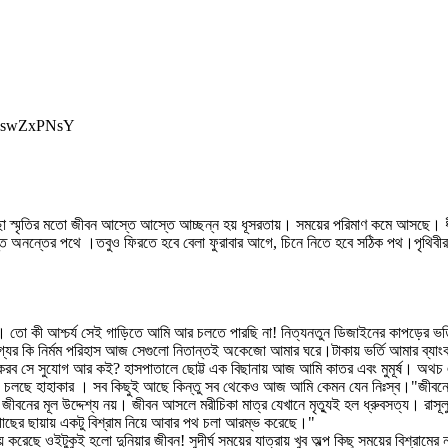
d5swZxPNsY
ৃতির মতো জীবন আস্তে আস্তে আচ্ছন্ন হয় ধূসরতায়। সময়ের পরিমাণ কমে আসছে। ধীরে ধী
গন্ত অনন্তের পথে ।তবুও ফিরতে হবে বেলা ফুরাবার আগে, চিনে নিতে হবে সঠিক পথ।পৃথিবী
েজে। তো কী আশ্চর্য সেই গাড়িতে আমি আর চলতে পারছি না! নিত্যনতুন ডিজাইনের কাপড়ের 
তু ভাগ্যের কি নির্মম পরিহাস আজ সেগুলো নিতান্তই অকেজো আমার ঘরে।টাকায় ভর্তি আমার
াম করব সে সুযোগ আর কই? হাসপাতালে ছোট্ট এক বিছানায় আজ আমি কাতর এবং মুমূর্ষ। অথচ
়ে চলছে হাহাকার । সব কিছুই আছে কিন্তু সব থেকেও আজ আমি কেমন যেন নিঃস্ব।"জীবনে অ
জীবনের মূল উদ্দেশ্য নয়। জীবন আসলে মরীচিকা মাত্র যেখানে মৃত্যুই হল ধ্রুবসত্য। রাসূ
াছের ছায়ায় একটু বিশ্রাম নিয়ে আবার পথ চলা আরম্ভ করেছে।"
যয় করেছে ওইটুকুই হলো দুনিয়ার জীবন! সুদীর্ঘ সময়ের যাত্রায় খুব অল্প কিছু সময়ের বিশ্রা