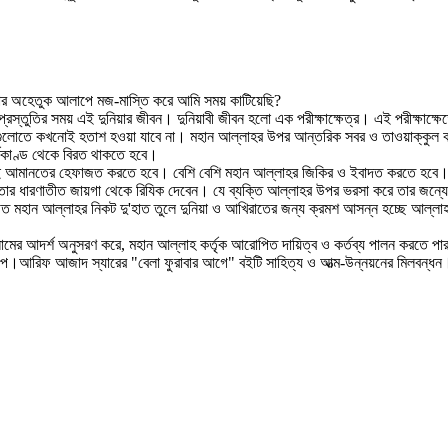
বার অহেতুক আলাপে মজ-মাস্তি করে আমি সময় কাটিয়েছি?
্রস্তুতির সময় এই দুনিয়ার জীবন। দুনিয়াবী জীবন হলো এক পরীক্ষাক্ষেত্র। এই পরীক্ষাক্ষ
েলা গুলোতে কখনোই হতাশ হওয়া যাবে না। মহান আল্লাহর উপর আন্তরিক সবর ও তাওয়াক্কুল 
র্মকাণ্ড থেকে বিরত থাকতে হবে।
ই আমানতের হেফাজত করতে হবে। বেশি বেশি মহান আল্লাহর জিকির ও ইবাদত করতে হবে। জী
ার ধারণাতীত জায়গা থেকে রিযিক দেবেন। যে ব্যক্তি আল্লাহর উপর ভরসা করে তার জন্যে 
 মহান আল্লাহর নিকট দু'হাত তুলে দুনিয়া ও আখিরাতের জন্য ক্রমশ আসন্ন হচ্ছে আল্লাহ
্লামের আদর্শ অনুসরণ করে, মহান আল্লাহ কর্তৃক আরোপিত দায়িত্ব ও কর্তব্য পালন করতে পা
্প।আরিফ আজাদ স্যারের "বেলা ফুরাবার আগে" বইটি সাহিত্য ও আত্ম-উন্নয়নের মিলবন্ধন। 