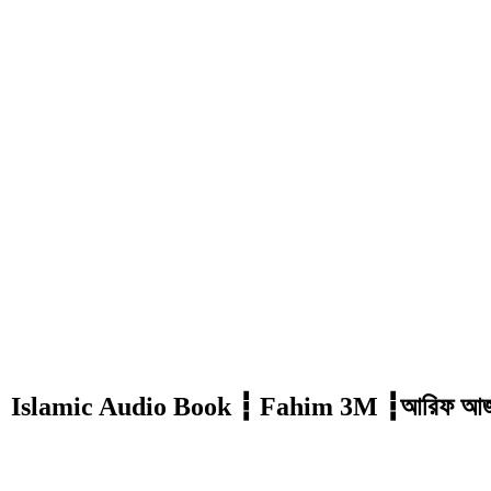
িও বুক ┇ Islamic Audio Book ┇ Fahim 3M ┇আরিফ আ