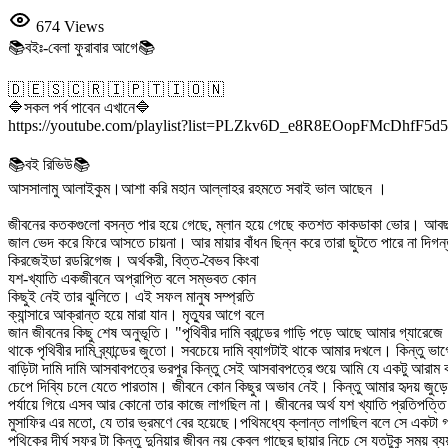
674 Views
📚বইঃ-বেলা ফুরাবার আগে📚
🇩 🇪 🇸 🇨 🇷 🇮 🇵 🇹 🇮 🇴 🇳
🔷সকল পর্ব পাবেন এখানে🔷
https://youtube.com/playlist?list=PLZkv6D_e8R8EOopFMcDhfF5
📚বই রিভিউ📚
আসসালামু আলাইকুম।আশা করি মহান আল্লাহর রহমতে সবাই ভাল আছেন ।
জীবনের কতকগুলো বসন্ত পার হয়ে গেছে, ম্লান হয়ে গেছে কতশত কাকডাকা ভোর। আবছা স্ম
জাল ভেদ করে ফিরে আসতে চায়না। আর মায়ার বাঁধন ছিন্ন করে তারা ছুটতে পারে না দি
কিরজেইডা রডরিগেজ। অর্থকরী, বিত্ত-বৈভব কিংবা
যশ-খ্যাতি একজীবনে অপ্রাপ্তি বলে সম্ভবত কোন
কিছুই নেই তার ঝুলিতে। এই সফল মানুষ সম্প্রতি
ক্যান্সারে আক্রান্ত হয়ে মারা যান। মৃত্যুর আগে বলে
জান জীবনের কিছু শেষ অনুভূতি। "পৃথিবীর দামি ব্রান্ডের গাড়ি পড়ে আছে আমার গ্যার
থাকে পৃথিবীর দামি ব্র্যান্ডের জুতো। সবচেয়ে দামি ব্যাগটাই থাকে আমার দখলে। কিন্
বাড়িটা দামি দামি আসবাবপত্রে ভরপুর কিন্তু সেই আসবাবপত্রে শুয়ে আমি যে একটু আর
চেপে দিব্যি চলে যেতে পারতাম। জীবনে কোন কিছুর অভাব নেই। কিন্তু আমার হৃদয় জুড
পর্যায়ে গিয়ে এসব আর কোনো তার কাজে লাগছিল না। জীবনের অর্থ যশ খ্যাতি প্রতিপত্তি 
মুসাফির এর মতো, যে তার ভ্রমণে বের হয়েছে।পথিমধ্যে ক্লান্ত লাগছিল বলে সে একটা গ
পথিকের দীর্ঘ সফর টা কিন্তু দুনিয়ার জীবন নয় কেবল গাছের ছায়ার নিচে সে যতটুকু সময় ব্