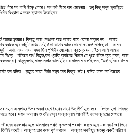
ীরে সব পাখি নীড়ে ফেরে। সব নদী ফিরে যায় মোহনায়। তবু কিছু মানুষ ভ্রান্তির
ৃথিবীর বিখ্যাত একজন ফ্যাশন ডিজাইনার
ভর্তি আমার ড্রয়ার। কিন্তু আজ সেগুলো আর আমার গায়ে তোলা সম্ভব নয়। আমার
্তি আমার ব্যাংক অ্যাকাউন্ট অথচ সেই টাকা আমার আজ কোনো কাজেই লাগছে না। আমার
মুমূর্ষ। অথচ এমন এমন সময় ছিল পৃথিবীর যেকোনো প্রান্তে মন চাইলে আমি আমার
 নিঃস্ব।"জীবনে অর্থ-বিত্ত,যশ-খ্যাতি অর্জনের পিছনে যে পুরো জীবন ব্যয় করল, আজ
রুবসত্য। রাসূলুল্লাহ সাল্লাল্লাহু আলাইহি ওয়াসাল্লাম বলেছিলেন, "এই দুনিয়ার উপমা
মের নামই হল দুনিয়া। মৃত্যুর মতো নির্মম সত্য আর কিছুই নেই। দুনিয়া হলো আখিরাতের
েত্রে মহান আল্লাহর উপর ভরসা রেখে ধৈর্যের সাথে উত্তীর্ণ হতে হবে। বিপদে হতাশাগ্রস্ত
রতে হবে। মহান আল্লাহ ও তাঁর রাসূল সাল্লাল্লাহু আলাইহি ওয়াসাল্লামের দেখানো
বনের সফলকাম হলে আল্লাহর প্রতি কৃতজ্ঞতা প্রকাশ করতে হবে এবং ব্যর্থ ও বিপদে
তিনিই যথেষ্ট। আল্লাহ তার কাজ পূর্ণ করবেন। আল্লাহ সবকিছুর জন্যে একটি পরিমাণ