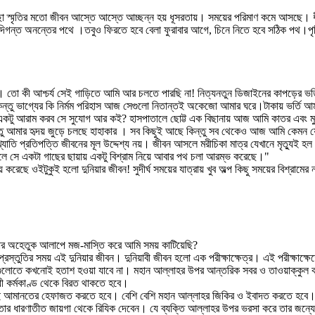
মৃতির মতো জীবন আস্তে আস্তে আচ্ছন্ন হয় ধূসরতায়। সময়ের পরিমাণ কমে আসছে। ধীরে ধ
না দিগন্ত অনন্তের পথে ।তবুও ফিরতে হবে বেলা ফুরাবার আগে, চিনে নিতে হবে সঠিক পথ।প
েজে। তো কী আশ্চর্য সেই গাড়িতে আমি আর চলতে পারছি না! নিত্যনতুন ডিজাইনের কাপড়ের 
লে। কিন্তু ভাগ্যের কি নির্মম পরিহাস আজ সেগুলো নিতান্তই অকেজো আমার ঘরে।টাকায় ভর
 যে একটু আরাম করব সে সুযোগ আর কই? হাসপাতালে ছোট্ট এক বিছানায় আজ আমি কাতর এবং 
তু আমার হৃদয় জুড়ে চলছে হাহাকার । সব কিছুই আছে কিন্তু সব থেকেও আজ আমি কেমন যেন
তি প্রতিপত্তি জীবনের মূল উদ্দেশ্য নয়। জীবন আসলে মরীচিকা মাত্র যেখানে মৃত্যুই হল ধ্
ে সে একটা গাছের ছায়ায় একটু বিশ্রাম নিয়ে আবার পথ চলা আরম্ভ করেছে।"
যয় করেছে ওইটুকুই হলো দুনিয়ার জীবন! সুদীর্ঘ সময়ের যাত্রায় খুব অল্প কিছু সময়ের বিশ্রা
বার অহেতুক আলাপে মজ-মাস্তি করে আমি সময় কাটিয়েছি?
্রস্তুতির সময় এই দুনিয়ার জীবন। দুনিয়াবী জীবন হলো এক পরীক্ষাক্ষেত্র। এই পরীক্ষাক্ষ
েলা গুলোতে কখনোই হতাশ হওয়া যাবে না। মহান আল্লাহর উপর আন্তরিক সবর ও তাওয়াক্কুল ক
ধী কর্মকাণ্ড থেকে বিরত থাকতে হবে।
ই আমানতের হেফাজত করতে হবে। বেশি বেশি মহান আল্লাহর জিকির ও ইবাদত করতে হবে। জী
ার ধারণাতীত জায়গা থেকে রিযিক দেবেন। যে ব্যক্তি আল্লাহর উপর ভরসা করে তার জন্যে 