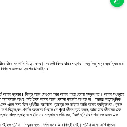
রে সব পাখি নীড়ে ফেরে। সব নদী ফিরে যায় মোহনায়। তবু কিছু মানুষ ভ্রান্তির মায়া
র বিখ্যাত একজন ফ্যাশন ডিজাইনার
ভর্তি আমার ড্রয়ার। কিন্তু আজ সেগুলো আর আমার গায়ে তোলা সম্ভব নয়। আমার সংগ্রহে
 ব্যাংক অ্যাকাউন্ট অথচ সেই টাকা আমার আজ কোনো কাজেই লাগছে না। আমার অত্যাধুনিক
 এমন এমন সময় ছিল পৃথিবীর যেকোনো প্রান্তে মন চাইলে আমি আমার ব্যক্তিগত প্লেনে
র্থ-বিত্ত,যশ-খ্যাতি অর্জনের পিছনে যে পুরো জীবন ব্যয় করল, আজ তার জীবনের এক
লুল্লাহ সাল্লাল্লাহু আলাইহি ওয়াসাল্লাম বলেছিলেন, "এই দুনিয়ার উপমা হল এমন এক
মের নামই হল দুনিয়া। মৃত্যুর মতো নির্মম সত্য আর কিছুই নেই। দুনিয়া হলো আখিরাতের