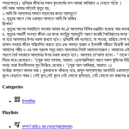
শস্যক্ষেত্র। দুনিয়ার জীবনের সকল কৃতকর্মের ফল আমরা আখিরাত এ দেখতে পাবো ।
যদি আজ আমার সত্যিই মৃত্যু হয়,
১.আমি কি আল্লাহর সামনে দাড়ানোর জন্য প্রস্তুত?
২. মৃত্যুর আগে শেষ ওয়াক্ত সালাতে আমি কি হাজির
ছিলাম?
৩. মৃত্যুর আগের সময়টাতে কতবার আমার কণ্ঠে আল্লাহর যিকির গুঞ্জরিত হয়েছে আর কত
৪. মৃত্যুর পরবর্তী অনন্ত জীবন এর জন্য কতটুকু প্রস্তুতি গ্রহণ করেছি?আখিরাতের জন্য প
না হয়ে আল্লাহর উপর ভরসা রাখতে হবে। দুনিয়াবী কষ্ট গুলোতে, না পাওয়া, হারিয়ে ফ
হালাল পন্থায় জীবন পরিচালিত করতে হবে এবং সমস্ত হারাম ও ইসলামী শরীয়ত বিরোধী ক
আমাদের শরীর ও এর অঙ্গ প্রতঙ্গ সমূহ মহান আল্লাহর নিকট আমানতস্বরূপ। আমাদের এ
পড়লে ধৈর্য সহকারে আল্লাহর উপর ভরসা রাখতে হবে। আল্লাহ তা'আলা বলেন - " তাকে ত
স্থির করে রেখেছেন। "(সূরা আত তালাক, আয়াত: ৩)অশ্রুসিক্ত নয়নে সকল মুমিনের উচিত
অথচ তারা উদাসীনতায় মুখ ফিরিয়ে রেখেছে। "(সূরা আল আম্বিয়া, আয়াত: ১)
সর্বোচ্চ কল্যাণ কামনা করা। কুরআনকে আঁকড়ে ধরে, রাসূল সাল্লাল্লাহু আলাইহি ওয়াসাল
কূলে ভেড়াতে পারব। সেই কূল,যেই কূলে নেই কোনো দুশ্চিন্তা, নেই কোনো মন খারাপের গল
Categories
ইসলামিক
Playlists
সম্পূর্ণ অডিও বুক (অনুপ্রেরণামূলক)