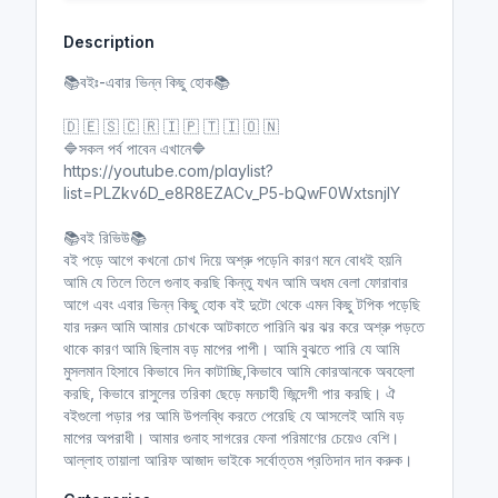
y
e
t
e
Description
i
r
n
f
📚বইঃ-এবার ভিন্ন কিছু হোক📚
g
u
s
l
🇩 🇪 🇸 🇨 🇷 🇮 🇵 🇹 🇮 🇴 🇳
l
🔷সকল পর্ব পাবেন এখানে🔷
https://youtube.com/playlist?
s
list=PLZkv6D_e8R8EZACv_P5-bQwF0WxtsnjlY
c
r
📚বই রিভিউ📚
e
বই পড়ে আগে কখনো চোখ দিয়ে অশ্রু পড়েনি কারণ মনে বোধই হয়নি
e
আমি যে তিলে তিলে গুনাহ করছি কিন্তু যখন আমি অধম বেলা ফোরাবার
n
আগে এবং এবার ভিন্ন কিছু হোক বই দুটো থেকে এমন কিছু টপিক পড়েছি
যার দরুন আমি আমার চোখকে আটকাতে পারিনি ঝর ঝর করে অশ্রু পড়তে
থাকে কারণ আমি ছিলাম বড় মাপের পাপী। আমি বুঝতে পারি যে আমি
মুসলমান হিসাবে কিভাবে দিন কাটাচ্ছি,কিভাবে আমি কোরআনকে অবহেলা
করছি, কিভাবে রাসুলের তরিকা ছেড়ে মনচাহী জিন্দেগী পার করছি। ঐ
বইগুলো পড়ার পর আমি উপলব্ধি করতে পেরেছি যে আসলেই আমি বড়
মাপের অপরাধী। আমার গুনাহ সাগরের ফেনা পরিমাণের চেয়েও বেশি।
আল্লাহ তায়ালা আরিফ আজাদ ভাইকে সর্বোত্তম প্রতিদান দান করুক।