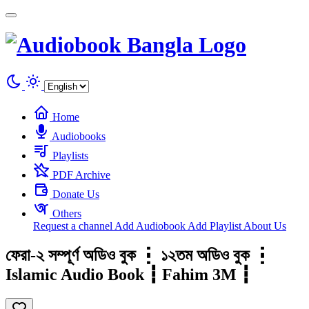
Cookies management panel
Home
Audiobooks
Playlists
PDF Archive
Donate Us
Others
Request a channel
Add Audiobook
Add Playlist
About Us
ফেরা-২ সম্পূর্ণ অডিও বুক ┇ ১২তম অডিও বুক ┇
Islamic Audio Book ┇ Fahim 3M ┇