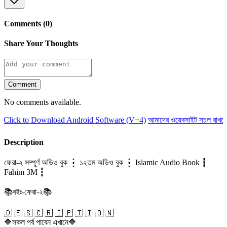
Comments (0)
Share Your Thoughts
Comment
No comments available.
Click to Download Android Software (V+4)
আমাদের ওয়েবসাইট সচল রাখতে 
Description
ফেরা-২ সম্পূর্ণ অডিও বুক ┇ ১২তম অডিও বুক ┇ Islamic Audio Book ┇
Fahim 3M ┇
📚বইঃ-ফেরা-২📚
🇩 🇪 🇸 🇨 🇷 🇮 🇵 🇹 🇮 🇴 🇳
🔷সকল পর্ব পাবেন এখানে🔷