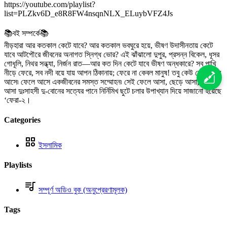
https://youtube.com/playlist?
list=PLZkv6D_e8R8FW4nsqnNLX_ELuybVFZ4Js
📚বই সম্পর্কে📚
নীড়হারা আর কতকাল কেটে যাবে? আর কতকাল ভবঘুরে হয়ে, ভীষণ উদাসীনতায় কেটে
যাবে আটপৌরে জীবনের অনাগত স্নিগ্ধ ভাের? এই ঝাঁঝালাে দুপুর, প্রসন্ন বিকেল, ধূসর
গােধূলি, নিথর সন্ধ্যা, নির্জন রাত—আর কত দিন কেটে যাবে ভীষণ অন্ধকারে? সব পাখি
নীড়ে ফেরে, সব নদী বয়ে যায় আপন ঠিকানায়; ফেরে না কেবল মানুষ! তবু কেউ কেউ ফিরে
আসে৷ ফেলে আসে একজীবনের সমস্ত সম্মােহন৷ সেই ফেলে আসা, ছেড়ে আসা, রেখে
আসা দুঃসাহসী দু-বােনের সত্যের পানে নির্নিমিখ ছুটে চলার উপাখ্যান দিয়ে সাজানাে হয়েছে
‘ফেরা-২।
Categories
ইসলামিক
Playlists
সম্পূর্ণ অডিও বুক (অনুপ্রেরণামূলক)
Tags