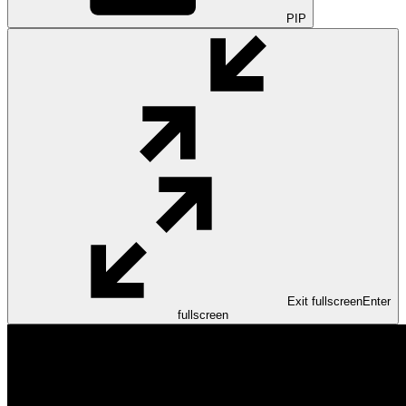
PIP
Exit fullscreen
Enter
fullscreen