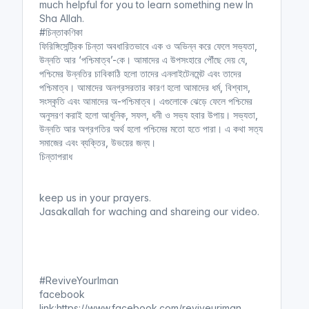
much helpful for you to learn something new In
Sha Allah.
#চিন্তাকণিকা
ফিরিঙ্গিসেন্ট্রিক চিন্তা অবধারিতভাবে এক ও অভিন্ন করে ফেলে সভ্যতা,
উন্নতি আর ‘পশ্চিমাত্ব’-কে। আমাদের এ উপসংহারে পৌঁছে দেয় যে,
পশ্চিমের উন্নতির চাবিকাঠি হলো তাদের এনলাইটেনমেন্ট এবং তাদের
পশ্চিমাত্ব। আমাদের অনগ্রসরতার কারণ হলো আমাদের ধর্ম, বিশ্বাস,
সংস্কৃতি এবং আমাদের অ-পশ্চিমাত্ব। এগুলোকে ঝেড়ে ফেলে পশ্চিমের
অনুসরণ করাই হলো আধুনিক, সফল, ধনী ও সভ্য হবার উপায়। সভ্যতা,
উন্নতি আর অগ্রগতির অর্থ হলো পশ্চিমের মতো হতে পারা। এ কথা সত্য
সমাজের এবং ব্যক্তির, উভয়ের জন্য।
চিন্তাপরাধ
keep us in your prayers.
Jasakallah for waching and shareing our video.
#ReviveYourIman
facebook
link:https://www.facebook.com/reviveuriman