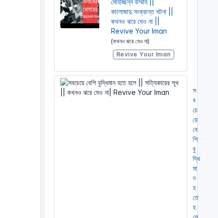
মোহাচ্ছন্ন উম্মাহ ||
কালোজাদু সংক্রান্ত ঘটনা ||
কখনও ঝরে যেও না ||
Revive Your Iman
(কখনও ঝরে যেও না)
Revive Your Iman
স
ব
চে
য়ে
বে
শি
বু
দ্ধি
মা
ন
হ
তে
হ
লে