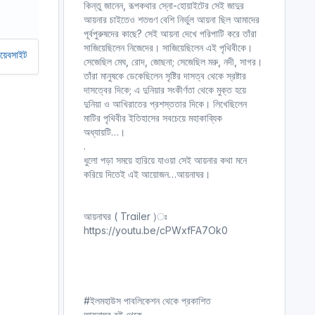
কিন্তু জানেন, রূপকথার স্নো-হোয়াইটের সেই জাদুর
আয়নার চাইতেও শতগুণ বেশি নির্ভুল আয়না ছিল আমাদের
পূর্বপুরুষদের কাছে? সেই আয়না দেখে পরিপাটি করে তাঁরা
সাজিয়েছিলেন নিজেদের। সাজিয়েছিলেন এই পৃথিবীকে।
ল রাখতে আমাদের অর্থ সাহায্য করুন। আমরা একটি অলাভজনক ওয়েবসাইট, আমরা ওয়েবসাইট
সেজেছিল মেঘ, রোদ, জোছনা; সেজেছিল মরু, নদী, সাগর।
তাঁরা মানুষকে ডেকেছিলেন সৃষ্টির দাসত্ব থেকে স্রষ্টার
দাসত্বের দিকে; এ দুনিয়ার সংকীর্ণতা থেকে মুক্ত হয়ে
দুনিয়া ও আখিরাতের প্রশস্ততার দিকে। লিখেছিলেন
মাটির পৃথিবীর ইতিহাসের সবচেয়ে মহাকাব্যিক
অধ্যায়টি…।
.
ধুলো পড়া সময়ে হারিয়ে যাওয়া সেই আয়নার কথা মনে
করিয়ে দিতেই এই আয়োজন…আয়নাঘর।
আয়নাঘর ( Trailer )ঃ
https://youtu.be/cPWxfFA7Ok0
#ইলমহাউস পাবলিকেশন থেকে প্রকাশিত
আয়নাঘর বই থেকে