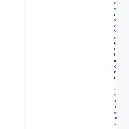
e
v
i
v
e
Y
o
u
r
I
m
a
n
(
ক
খ
ন
ও
ঝ
রে
যে
ও