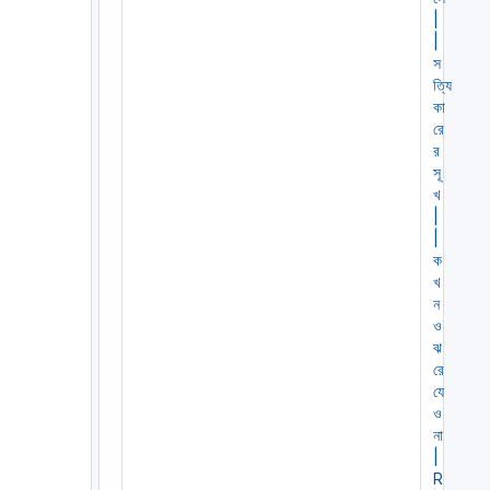
|
|
স
ত্যি
কা
রে
র
সূ
খ
|
|
ক
খ
ন
ও
ঝ
রে
যে
ও
না
|
R