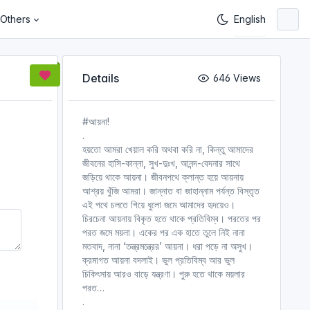
Others
Details
646 Views
#আয়না!
.
হয়তো আমরা খেয়াল করি অথবা করি না, কিন্তু আমাদের
জীবনের হাসি-কান্না, সুখ-দুঃখ, আনন্দ-বেদনার সাথে
জড়িয়ে থাকে আয়না। জীবনপথে ক্লান্ত হয়ে আয়নায়
আশ্রয় খুঁজি আমরা। জান্নাত বা জাহান্নাম পর্যন্ত বিস্তৃত
এই পথে চলতে গিয়ে ধুলো জমে আমাদের হৃদয়েও।
চিরচেনা আয়নায় বিকৃত হতে থাকে প্রতিবিম্ব। পরতের পর
পরত জমে ময়লা। একের পর এক হাতে তুলে নিই নানা
মতবাদ, নানা ‘তন্ত্রমন্ত্রের’ আয়না। ধরা পড়ে না অসুখ।
ক্রমাগত আয়না বদলাই। ভুল প্রতিবিম্ব আর ভুল
চিকিৎসায় আরও বাড়ে যন্ত্রণা। পুরু হতে থাকে ময়লার
পরত…
.